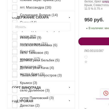
Производитель:
.
белое, брют
шар
Золотая
Регион:
Сорт
Крым, Севастопо
пгт. Массандра (
16
)
Балка.
Крепость
.
Объем
вино
11.5 %
0.75 л
Солнечная Долина (
14
)
СОДЕРЖАНИЕ САХАРА
950 руб.
Судак (
14
)
В наличии:
мн
Краснодарский край (
10
)
сухое (
62
)
Инкерман (
9
)
полусладкое (
21
)
посёлок Любимовка (
6
)
ЛЮ-00101087
брют (
18
)
село Танковое (
6
)
сладкое (
17
)
Долина реки Бельбек (
5
)
полусухое (
8
)
Долина реки Кача (
4
)
экстра брют (
1
)
Таманский полуостров (
3
)
Крымск (
3
)
СОРТ ВИНОГРАДА
село Долинное (
3
)
хутор Павловский (
3
)
ГОД УРОЖАЯ
Дагестан (
2
)