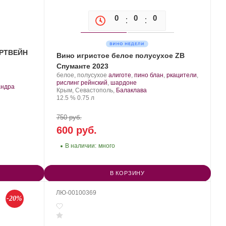
0
0
0
0
ОРТВЕЙН
Вино игристое белое полусухое ZB
Спуманте 2023
Производитель:
.
белое, полусухое
алиготе
,
пино блан
,
ркацители
,
Золотая
Сорт
.
рислинг рейнский
,
шардоне
андра
Балка.
Регион:
винограда:
Крым, Севастополь,
Балаклава
Крепость
.
Объем
12.5 %
0.75 л
750 руб.
600 руб.
В наличии:
много
В КОРЗИНУ
ЛЮ-00100369
-20%