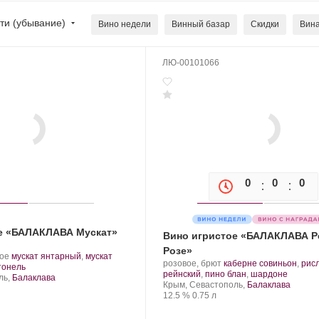
ти (убывание)
Вино недели
Винный базар
Скидки
Вина
ЛЮ-00101066
0
0
0
е «БАЛАКЛАВА Мускат»
Вино игристое «БАЛАКЛАВА Р
Розе»
.
кое
мускат янтарный
,
мускат
Производитель:
.
розовое, брют
каберне совиньон
,
рис
Сорт
.
тонель
Золотая
Сорт
.
рейнский
,
пино блан
,
шардоне
винограда:
ль,
Балаклава
Балка.
Регион:
винограда:
Крым, Севастополь,
Балаклава
Крепость
.
Объем
12.5 %
0.75 л