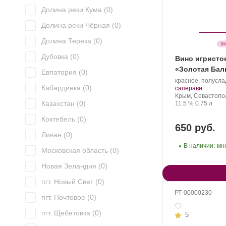
Долина реки Кума (
0
)
Долина реки Чёрная (
0
)
Долина Терека (
0
)
Дубовка (
0
)
Вино игристо
«Золотая Бал
Евпатория (
0
)
Производитель:
красное, полусла
Кабардинка (
0
)
Золотая
.
саперави
Балка.
Регион:
Крым, Севастопо
Казахстан (
0
)
Крепость
.
Объем
11.5 %
0.75 л
Коктебель (
0
)
650 руб.
Ливан (
0
)
В наличии:
мн
Московская область (
0
)
Новая Зеландия (
0
)
пгт. Новый Свет (
0
)
РТ-00000230
пгт. Почтовое (
0
)
пгт. Щебетовка (
0
)
5