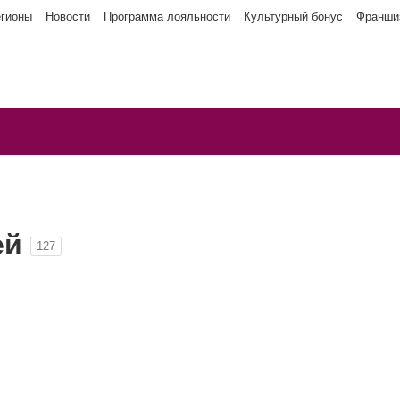
егионы
Новости
Программа лояльности
Культурный бонус
Франши
ей
127