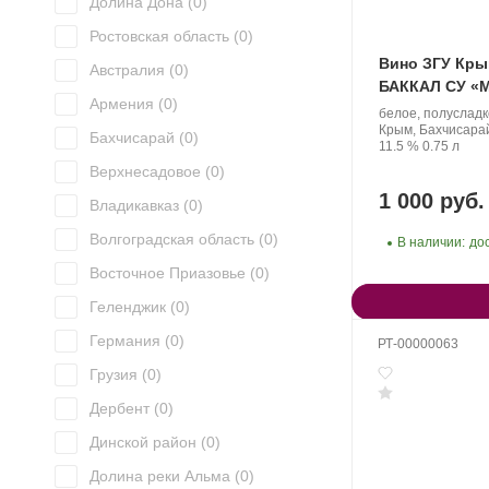
Долина Дона (
0
)
Ростовская область (
0
)
Вино ЗГУ Кры
Австралия (
0
)
БАККАЛ СУ «М
Армения (
0
)
Производитель:
белое, полуслад
Валерий
Регион:
Крым, Бахчисара
Бахчисарай (
0
)
Захарьин.
Крепость
.
Объем
11.5 %
0.75 л
Верхнесадовое (
0
)
1 000 руб.
Владикавказ (
0
)
Волгоградская область (
0
)
В наличии:
до
Восточное Приазовье (
0
)
Геленджик (
0
)
Германия (
0
)
РТ-00000063
Грузия (
0
)
Дербент (
0
)
Динской район (
0
)
Долина реки Альма (
0
)