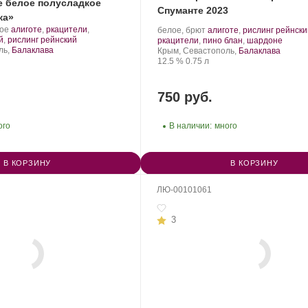
е белое полусладкое
Спуманте 2023
ка»
.
Производитель:
.
кое
алиготе
,
ркацители
,
белое, брют
алиготе
,
рислинг рейнск
Сорт
.
Золотая
Сорт
.
й
,
рислинг рейнский
ркацители
,
пино блан
,
шардоне
винограда:
Балка.
Регион:
винограда:
ль,
Балаклава
Крым, Севастополь,
Балаклава
Крепость
.
Объем
12.5 %
0.75 л
750 руб.
ого
В наличии:
много
В КОРЗИНУ
В КОРЗИНУ
ЛЮ-00101061
3