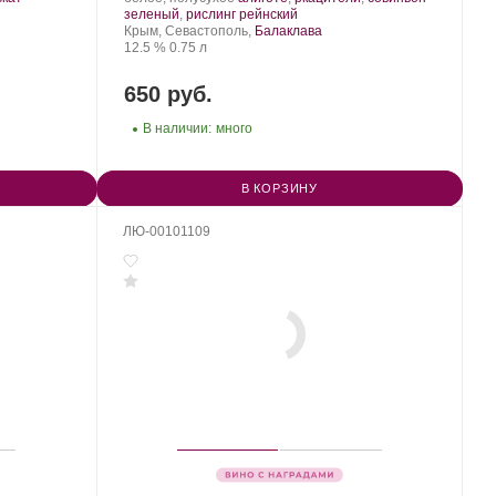
Золотая
Сорт
.
зеленый
,
рислинг рейнский
Балка.
Регион:
винограда:
Крым, Севастополь,
Балаклава
Крепость
.
Объем
12.5 %
0.75 л
650 руб.
В наличии:
много
В КОРЗИНУ
ЛЮ-00101109