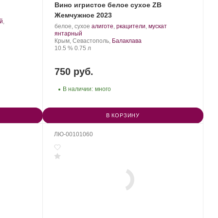
Вино игристое белое сухое ZB
Жемчужное 2023
ий
,
Производитель:
.
белое, сухое
алиготе
,
ркацители
,
мускат
Золотая
.
Сорт
янтарный
Балка.
Регион:
винограда:
Крым, Севастополь,
Балаклава
Крепость
.
Объем
10.5 %
0.75 л
750 руб.
В наличии:
много
В КОРЗИНУ
ЛЮ-00101060