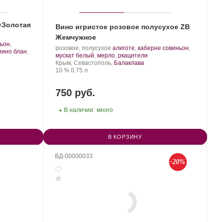
«Золотая
Вино игристое розовое полусухое ZB
Жемчужное
ньон
,
Производитель:
.
розовое, полусухое
алиготе
,
каберне совиньон
,
пино блан
,
Золотая
Сорт
.
мускат белый
,
мерло
,
ркацители
Балка.
Регион:
винограда:
Крым, Севастополь,
Балаклава
Крепость
.
Объем
10 %
0.75 л
750 руб.
В наличии:
много
В КОРЗИНУ
ВД-00000033
-20%