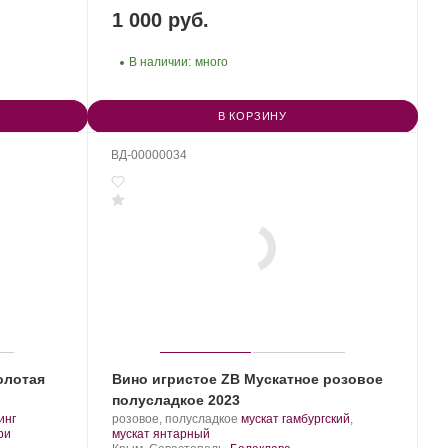
1 000 руб.
В наличии:
много
В КОРЗИНУ
ВД-00000034
олотая
Вино игристое ZB Мускатное розовое
полусладкое 2023
Производитель:
.
инг
розовое, полусладкое
мускат гамбургский
,
.
Золотая
.
Сорт
ри
мускат янтарный