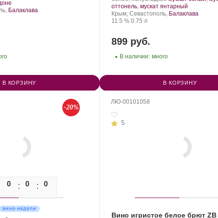
.
доне
Золотая
Сорт
.
оттонель
,
мускат янтарный
ль,
Балаклава
Балка.
Регион:
винограда:
Крым, Севастополь,
Балаклава
града:
Крепость
.
Объем
11.5 %
0.75 л
899 руб.
ого
В наличии:
много
В КОРЗИНУ
В КОРЗИНУ
ЛЮ-00101058
-20%
5
0
0
0
0
Вино игристое белое брют ZB