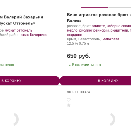
Вино игристое розовое брют 
м Валерий Захарьин
Балка»
ускат Оттонель»
Производитель:
.
розовое, брют
алиготе
,
каберне сови
.
.
Золотая
Сорт
кое
мускат оттонель
мерло
,
рислинг рейнский
,
ркацители
,
Сорт
Балка.
.
винограда:
йский район,
село Кочергино
шардоне
винограда:
Регион:
Крым, Севастополь,
Балаклава
Крепость
.
Объем
12.5 %
0.75 л
650 руб.
статочно
В наличии:
много
В КОРЗИНУ
В КОРЗИНУ
ЛЮ-00100374