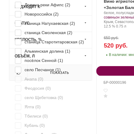
Вино игристо
Долина реки Афипс (
2
)
ПОДХОДИТ К
«Золотая Бал
Производитель:
белое, полуслад
Новороссийск (
2
)
Золотая
совиньон зелены
Балка.
Регион:
Крым, Севастопо
СТАТУС
станица Натухаевская (
2
)
Крепость
.
Объем
12.5 %
0.75 л
станица Смоленская (
2
)
650 руб.
КРЕПОСТЬ, %
станица Старотитаровская (
2
)
520 руб.
Альминская долина (
1
)
В наличии:
мн
ОБЪЁМ, Л
посёлок Сенной (
1
)
село Песчаное (
1
)
ПОКАЗАТЬ
Анапа (
0
)
БР-00000196
Феодосия (
0
)
село Щебетовка (
0
)
Ялта (
0
)
Тбилиси (
0
)
Кубань (
0
)