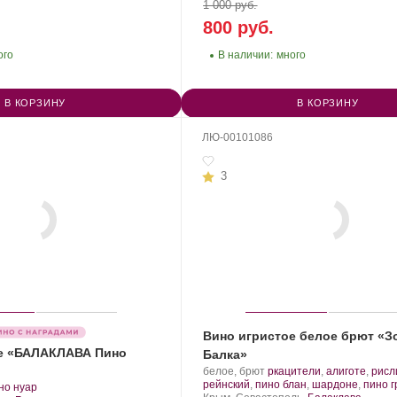
1 000 руб.
800 руб.
ого
В наличии:
много
В КОРЗИНУ
В КОРЗИНУ
ЛЮ-00101086
3
Вино игристое белое брют «З
е «БАЛАКЛАВА Пино
Балка»
Производитель:
.
белое, брют
ркацители
,
алиготе
,
рисл
Золотая
Сорт
рейнский
,
пино блан
,
шардоне
,
пино г
.
но нуар