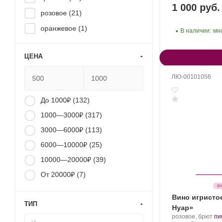
1 000 руб.
розовое (
21
)
оранжевое (
1
)
В наличии:
мн
ЦЕНА
ЛЮ-00101056
До 1000₽ (
132
)
1000—3000₽ (
317
)
3000—6000₽ (
113
)
6000—10000₽ (
25
)
10000—20000₽ (
39
)
От 20000₽ (
7
)
Вино игристо
ТИП
Нуар»
Производитель:
.
розовое, брют
пи