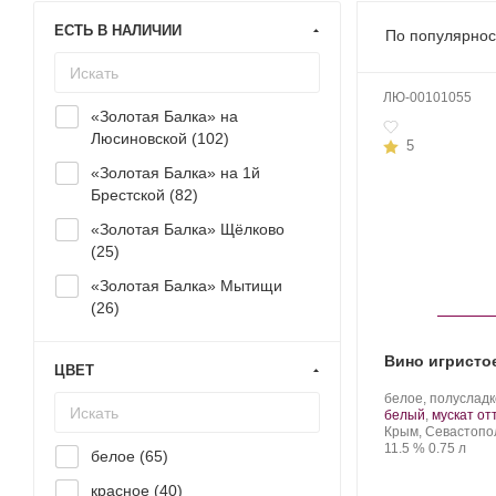
ЕСТЬ В НАЛИЧИИ
По популярнос
ЛЮ-00101055
«Золотая Балка» на
Люсиновской (
102
)
5
«Золотая Балка» на 1й
Брестской (
82
)
«Золотая Балка» Щёлково
(
25
)
«Золотая Балка» Мытищи
(
26
)
Вино игристо
ЦВЕТ
Производитель:
белое, полуслад
Золотая
белый
,
мускат от
Балка.
Регион:
Крым, Севастопо
Крепость
.
Объем
11.5 %
0.75 л
белое (
65
)
красное (
40
)