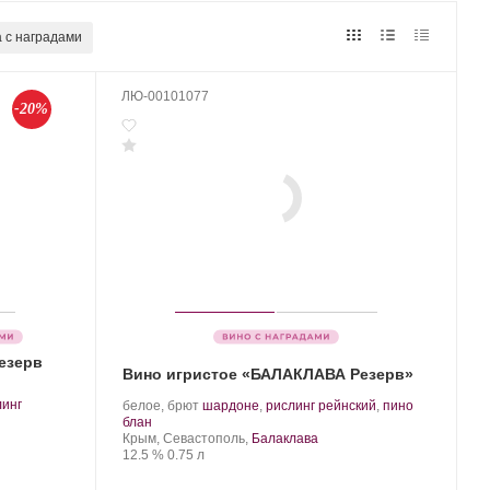
 с наградами
ЛЮ-00101077
-20%
0
езерв
Вино игристое «БАЛАКЛАВА Резерв»
Производитель:
.
линг
белое, брют
шардоне
,
рислинг рейнский
,
пино
Золотая
.
Сорт
блан
Балка.
Регион:
винограда:
Крым, Севастополь,
Балаклава
Крепость
.
Объем
12.5 %
0.75 л