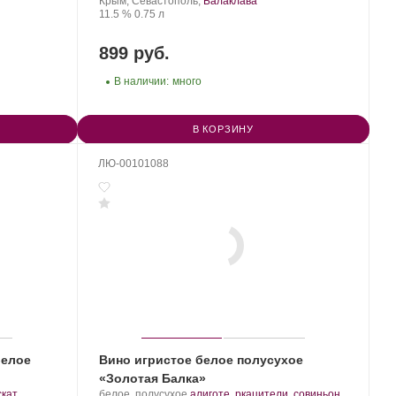
Балка.
Регион:
винограда:
Крым, Севастополь,
Балаклава
Крепость
.
Объем
11.5 %
0.75 л
899 руб.
В наличии:
много
В КОРЗИНУ
ЛЮ-00101088
белое
Вино игристое белое полусухое
«Золотая Балка»
Производитель:
.
скат
белое, полусухое
алиготе
,
ркацители
,
совиньон