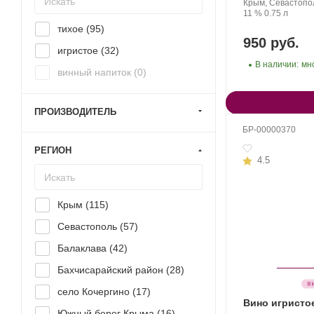
Золотая
Регион:
Со
Крым, Севастопо
Балка.
Крепость
.
Объем
ви
11 %
0.75 л
тихое (
95
)
950 руб.
игристое (
32
)
В наличии:
мн
винный напиток (
0
)
ПРОИЗВОДИТЕЛЬ
БР-00000370
РЕГИОН
4.5
Крым (
115
)
Севастополь (
57
)
Балаклава (
42
)
Бахчисарайский район (
28
)
село Кочергино (
17
)
Вино игрист
Южный берег Крыма (
16
)