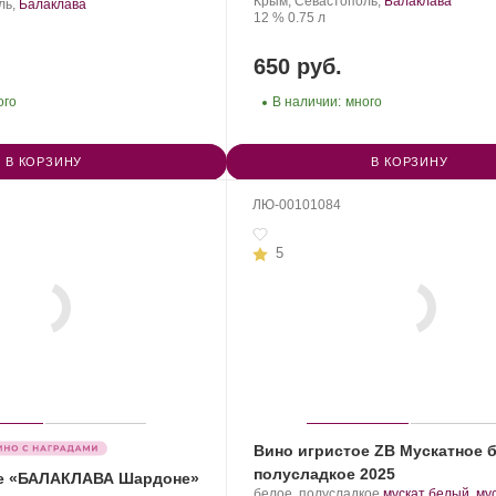
Балка.
Регион:
винограда:
Крым, Севастополь,
Балаклава
рт
ль,
Балаклава
Крепость
.
Объем
12 %
0.75 л
нограда:
650 руб.
ого
В наличии:
много
В КОРЗИНУ
В КОРЗИНУ
ЛЮ-00101084
5
Вино игристое ZB Мускатное 
полусладкое 2025
ое «БАЛАКЛАВА Шардоне»
Производитель:
.
белое, полусладкое
мускат белый
,
му