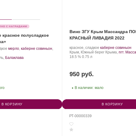
Вино ЗГУ Крым Массандра П
е красное полусладкое
КРАСНЫЙ ЛИВАДИЯ 2022
ка»
Производитель:
.
.
красное, сладкое
каберне совиньон
.
дкое
мерло
,
каберне совиньон
,
Массандра.
Регион:
Сорт
Крым, Южный берег Крыма,
пгт. Масс
Сорт
Крепость
.
Объем
винограда:
18.5 %
0.75 л
винограда:
ль,
Балаклава
950 руб.
ого
В наличии:
мало
В КОРЗИНУ
В КОРЗИНУ
РТ-00000339