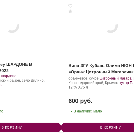
lley ШАРДОНЕ В
Вино ЗГУ Кубань Олимп HIGH
2022
«Оранж Цитронный Магарача»
.
.
шардоне
Производитель:
.
оранжевое, сухое
цитронный магарач
Сорт
ский район, село Вилино,
Olymp
Регион:
Сорт
Краснодарский край, Крымск,
хутор П
винограда:
на
Winery.
Крепость
.
Объем
винограда:
12 %
0.75 л
600 руб.
ло
В наличии:
мало
В КОРЗИНУ
В КОРЗИНУ