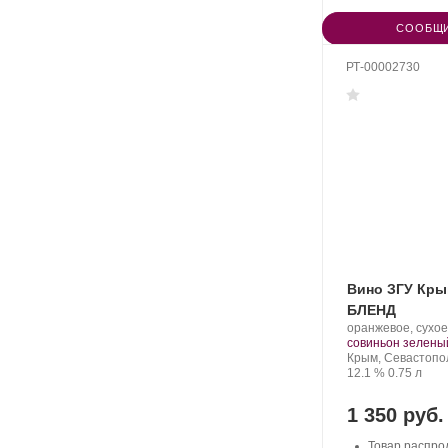
СООБЩИ
РТ-00002730
Вино ЗГУ Кр
БЛЕНД
Производитель:
оранжевое, сухое
Бельбек.
совиньон зелены
Регион:
Крым, Севастопо
Крепость
.
Объем
12.1 %
0.75 л
1 350 руб.
Товар распро