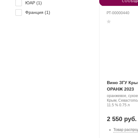
СООБЩИ
ЮАР (
1
)
Франция (
1
)
РТ-00000440
Вино ЗГУ Кры
ОРАНЖ 2023
Производитель:
оранжевое, сухое
Рем
Регион:
Крым, Севастопо
Акчурин.
Крепость
.
Объем
11.5 %
0.75 л
2 550 руб.
Товар распро