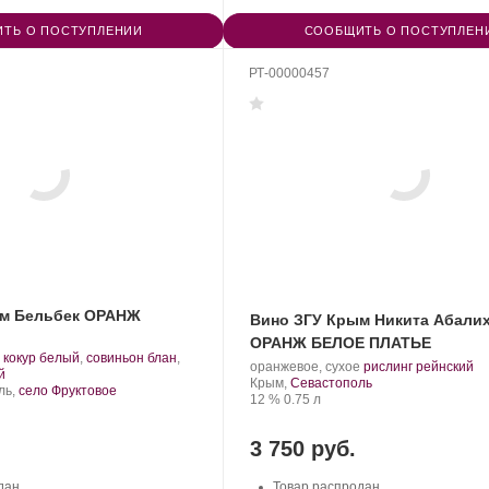
ТЬ О ПОСТУПЛЕНИИ
СООБЩИТЬ О ПОСТУПЛЕН
РТ-00000457
ым Бельбек ОРАНЖ
Вино ЗГУ Крым Никита Абали
ОРАНЖ БЕЛОЕ ПЛАТЬЕ
.
кокур белый
,
совиньон блан
,
Производитель:
.
.
оранжевое, сухое
рислинг рейнский
Сорт
.
й
Никита
Регион:
Сорт
Крым,
Севастополь
винограда:
ль,
село Фруктовое
Абалихин.
Крепость
.
Объем
винограда:
12 %
0.75 л
3 750 руб.
дан
Товар распродан