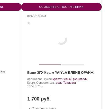
ИИ
СООБЩИТЬ О ПОСТУПЛЕНИИ
ЛЮ-00100041
хин
Вино ЗГУ Крым YAIYLA БЛЕНД ОРАНЖ
Производитель:
.
.
оранжевое, сухое
мускат белый
,
ркацители
YAIYLA.
Регион:
Сорт
Крым, Севастополь,
село Тепловка
Крепость
.
Объем
винограда:
13 %
0.75 л
1 700 руб.
Товар распродан