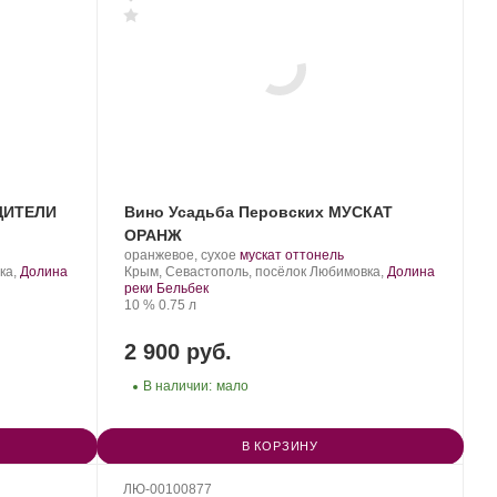
АЦИТЕЛИ
Вино Усадьба Перовских МУСКАТ
ОРАНЖ
Производитель:
.
.
оранжевое, сухое
мускат оттонель
Усадьба
Регион:
Сорт
ка,
Долина
Крым, Севастополь, посёлок Любимовка,
Долина
Перовских.
винограда:
реки Бельбек
Крепость
.
Объем
10 %
0.75 л
2 900 руб.
В наличии:
мало
В КОРЗИНУ
ЛЮ-00100877