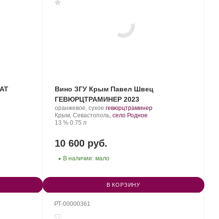
КАТ
Вино ЗГУ Крым Павел Швец
ГЕВЮРЦТРАМИНЕР 2023
Производитель:
.
.
оранжевое, сухое
гевюрцтраминер
UPPA
Регион:
Сорт
Крым, Севастополь,
село Родное
WINERY.
Крепость
.
Объем
винограда:
13 %
0.75 л
10 600 руб.
В наличии:
мало
В КОРЗИНУ
РТ-00000361