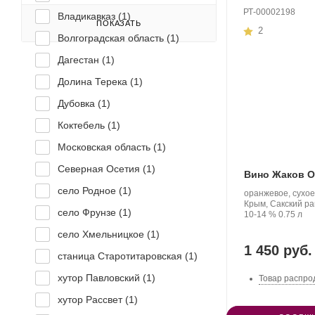
РТ-00002198
Владикавказ (
1
)
ПОКАЗАТЬ
2
Волгоградская область (
1
)
Дагестан (
1
)
Долина Терека (
1
)
Дубовка (
1
)
Коктебель (
1
)
Московская область (
1
)
Северная Осетия (
1
)
Вино Жаков 
село Родное (
1
)
Производитель:
оранжевое, сухое
Жаков.
Регион:
Крым, Сакский р
село Фрунзе (
1
)
Крепость
.
Объем
10-14 %
0.75 л
село Хмельницкое (
1
)
1 450 руб.
станица Старотитаровская (
1
)
хутор Павловский (
1
)
Товар распро
хутор Рассвет (
1
)