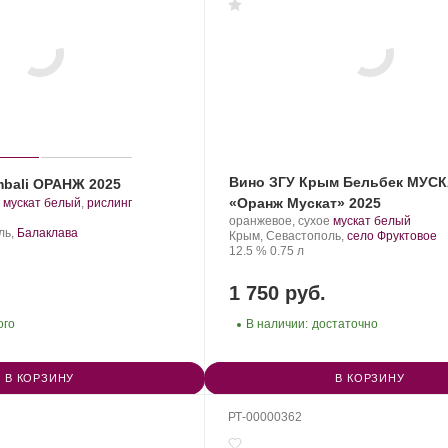
Вино ЗГУ Крым Бельбек МУС
mbali ОРАНЖ 2025
.
«Оранж Мускат» 2025
мускат белый
,
рислинг
Сорт
Производитель:
.
.
оранжевое, сухое
мускат белый
винограда:
ль,
Балаклава
Бельбек.
Регион:
Сорт
Крым, Севастополь,
село Фруктовое
Крепость
.
Объем
винограда:
12.5 %
0.75 л
1 750 руб.
ого
В наличии:
достаточно
В КОРЗИНУ
В КОРЗИНУ
РТ-00000362