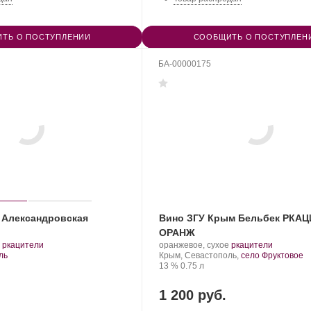
ТЬ О ПОСТУПЛЕНИИ
СООБЩИТЬ О ПОСТУПЛЕН
БА-00000175
 Александровская
Вино ЗГУ Крым Бельбек РКА
ОРАНЖ
.
.
Производитель:
.
.
ркацители
оранжевое, сухое
ркацители
Сорт
Бельбек.
Регион:
Сорт
ль
Крым, Севастополь,
село Фруктовое
винограда:
Крепость
.
Объем
винограда:
13 %
0.75 л
1 200 руб.