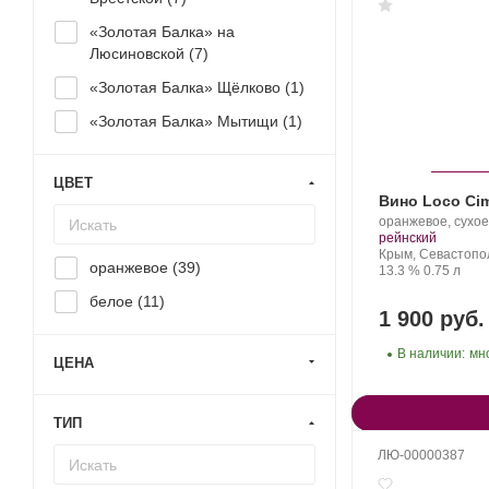
«Золотая Балка» на
Люсиновской (
7
)
«Золотая Балка» Щёлково (
1
)
«Золотая Балка» Мытищи (
1
)
ЦВЕТ
Вино Loco Ci
Производитель:
оранжевое, сухое
Loco
.
рейнский
Cimbali
Регион:
Крым, Севастопо
оранжевое (
39
)
Winery.
Крепость
.
Объем
13.3 %
0.75 л
белое (
11
)
1 900 руб.
В наличии:
мн
ЦЕНА
ТИП
ЛЮ-00000387