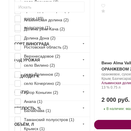
село Лесновка (
4
)
Краснодарский край (
3
)
сухое (
49
)
Альминская долина (
2
)
полусухое (
1
)
Долина реки Кача (
2
)
Долина Дона (
2
)
СОРТ ВИНОГРАДА
Ростовская область (
2
)
Верхнесадовое (
2
)
ГОД УРОЖАЯ
Вино Alma Va
село Вилино (
2
)
ОРАНЖЕВОМ 
село Долинное (
2
)
Производитель:
оранжевое, сухое
ПОДХОДИТ К
Alma
Регион:
Крым, Бахчисарай
Valley.
село Кочергино (
2
)
Альминская доли
Крепость
.
Объем
13 %
0.75 л
СТАТУС
хутор Коныгин (
2
)
2 000 руб.
Анапа (
1
)
КРЕПОСТЬ, %
В наличии:
ма
Балаклава (
1
)
Таманский полуостров (
1
)
ОБЪЁМ, Л
Крымск (
1
)