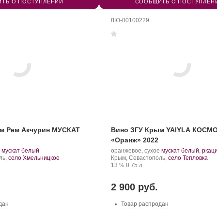
ТЬ О ПОСТУПЛЕНИИ
СООБЩИТЬ О ПОСТУПЛЕН
ЛЮ-00100229
м Рем Акчурин МУСКАТ
Вино ЗГУ Крым YAIYLA КОСМ
«Оранж» 2022
.
.
Производитель:
.
мускат белый
оранжевое, сухое
мускат белый
,
ркац
Сорт
YAIYLA.
Регион:
Сорт
ль,
село Хмельницкое
Крым, Севастополь,
село Тепловка
винограда:
Крепость
.
Объем
винограда:
13 %
0.75 л
2 900 руб.
дан
Товар распродан