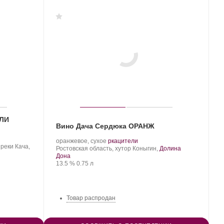
ЕЛИ
Вино Дача Сердюка ОРАНЖ
Производитель:
.
.
оранжевое, сухое
ркацители
реки Кача,
Дача
Регион:
Сорт
Ростовская область, хутор Коныгин,
Долина
Сердюка.
винограда:
Дона
Крепость
.
Объем
13.5 %
0.75 л
Товар распродан