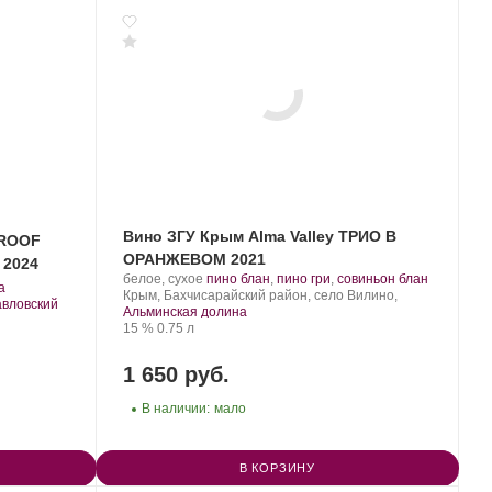
Вино ЗГУ Крым Alma Valley ТРИО В
 ROOF
ОРАНЖЕВОМ 2021
 2024
Производитель:
.
.
белое, сухое
пино блан
,
пино гри
,
совиньон блан
.
а
Alma
Регион:
Сорт
Крым, Бахчисарайский район, село Вилино,
авловский
Valley.
винограда:
Альминская долина
Крепость
.
Объем
15 %
0.75 л
1 650 руб.
В наличии:
мало
В КОРЗИНУ