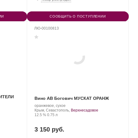
ИИ
СООБЩИТЬ О ПОСТУПЛЕНИИ
ЛЮ-00100813
ЦИТЕЛИ
Вино АВ Богович МУСКАТ ОРАНЖ
Производитель:
.
оранжевое, сухое
Bogovich
Регион:
Крым, Севастополь,
Верхнесадовое
Wine
Крепость
.
Объем
12.5 %
0.75 л
&
Vineyard.
3 150 руб.