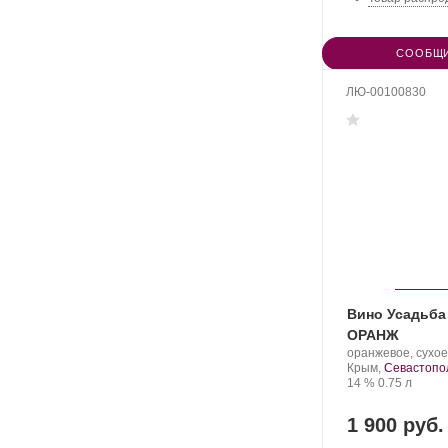
СООБЩИ
ЛЮ-00100830
Вино Усадьба
ОРАНЖ
Производитель:
оранжевое, сухое
Усадьба
Регион:
Крым,
Севастопо
Александровская.
Крепость
.
Объем
14 %
0.75 л
1 900 руб.