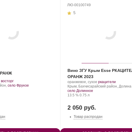
ЛЮ-00100749
5
Вино ЗГУ Крым Esse РКАЦИТ
ОРАНЖ
ОРАНЖ 2023
.
.
восторг
Производитель:
.
.
оранжевое, сухое
ркацители
Сорт
айон,
село Фрунзе
Сатера/ESSE.
Регион:
Сорт
Крым, Бахчисарайский район, Долина 
винограда:
винограда:
село Долинное
Крепость
.
Объем
13.5 %
0.75 л
2 050 руб.
дан
Товар распродан