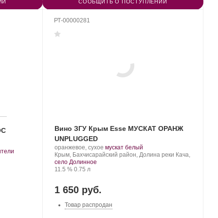
ИИ
СООБЩИТЬ О ПОСТУПЛЕНИИ
РТ-00000281
Вино ЗГУ Крым Esse МУСКАТ ОРАНЖ
ОС
UNPLUGGED
Производитель:
.
.
оранжевое, сухое
мускат белый
.
ители
Сатера/ESSE.
Регион:
Сорт
Крым, Бахчисарайский район, Долина реки Кача,
винограда:
село Долинное
Крепость
.
Объем
11.5 %
0.75 л
1 650 руб.
Товар распродан