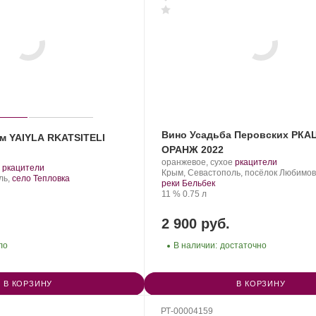
Вино Усадьба Перовских РК
м YAIYLA RKATSITELI
ОРАНЖ 2022
Производитель:
.
.
оранжевое, сухое
ркацители
.
.
ркацители
Усадьба
Регион:
Сорт
Крым, Севастополь, посёлок Любимов
Сорт
ль,
село Тепловка
Перовских.
винограда:
реки Бельбек
винограда:
Крепость
.
Объем
11 %
0.75 л
2 900 руб.
ло
В наличии:
достаточно
В КОРЗИНУ
В КОРЗИНУ
РТ-00004159