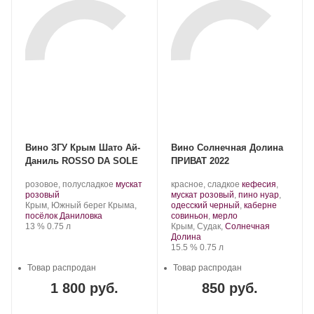
Вино ЗГУ Крым Шато Ай-
Вино Солнечная Долина
Даниль ROSSO DA SOLE
ПРИВАТ 2022
Производитель:
.
Производитель:
.
розовое, полусладкое
мускат
красное, сладкое
кефесия
,
Шато
.
Сорт
Солнечная
Сорт
розовый
мускат розовый
,
пино нуар
,
Ай-
Регион:
винограда:
Долина.
винограда:
Крым, Южный берег Крыма,
одесский черный
,
каберне
Даниль.
.
посёлок Даниловка
совиньон
,
мерло
Крепость
.
Объем
Регион:
13 %
0.75 л
Крым, Судак,
Солнечная
Долина
Крепость
.
Объем
15.5 %
0.75 л
Товар распродан
Товар распродан
1 800 руб.
850 руб.