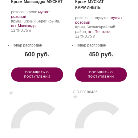
Крым Массандра МУСКАТ
Крым МУСКАТ
КАРМИНЕЛЬ
Производитель:
.
розовое, сухое
мускат
Массандра.
.
Сорт
розовый
Производитель:
.
розовое, полусухое
мускат
Регион:
винограда:
Крым, Южный берег Крыма,
Группа
.
Сорт
розовый
пгт. Массандра
компаний
Регион:
винограда:
Крым, Бахчисарайский
Крепость
.
Объем
12 %
0.75 л
«АВК».
район,
пгт. Почтовое
Крепость
.
Объем
12 %
0.75 л
Товар распродан
Товар распродан
600 руб.
450 руб.
СООБЩИТЬ О
СООБЩИТЬ О
ПОСТУПЛЕНИИ
ПОСТУПЛЕНИИ
ЛЮ-00100486