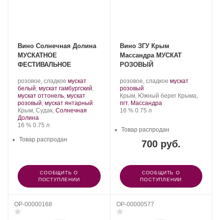
Вино Солнечная Долина
Вино ЗГУ Крым
МУСКАТНОЕ
Массандра МУСКАТ
ФЕСТИВАЛЬНОЕ
РОЗОВЫЙ
Производитель:
.
Производитель:
.
розовое, сладкое
мускат
розовое, сладкое
мускат
Солнечная
Сорт
Массандра.
.
Сорт
белый
,
мускат гамбургский
,
розовый
Долина.
винограда:
Регион:
винограда:
мускат оттонель
,
мускат
Крым, Южный берег Крыма,
.
розовый
,
мускат янтарный
пгт. Массандра
Регион:
Крепость
.
Объем
Крым, Судак,
Солнечная
16 %
0.75 л
Долина
Крепость
.
Объем
16 %
0.75 л
Товар распродан
Товар распродан
700 руб.
СООБЩИТЬ О
СООБЩИТЬ О
ПОСТУПЛЕНИИ
ПОСТУПЛЕНИИ
OP-00000168
OP-00000577