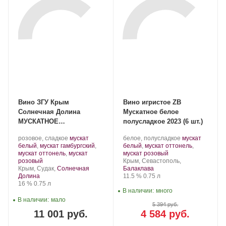
Вино ЗГУ Крым
Вино игристое ZB
Солнечная Долина
Мускатное белое
МУСКАТНОЕ
полусладкое 2023 (6 шт.)
ФЕСТИВАЛЬНОЕ
Производитель:
.
Производитель:
.
розовое, сладкое
мускат
белое, полусладкое
мускат
коллекционное в
Солнечная
Сорт
Золотая
Сорт
белый
,
мускат гамбургский
,
белый
,
мускат оттонель
,
подарочной коробке 2001
Долина.
винограда:
Балка.
.
винограда:
мускат оттонель
,
мускат
мускат розовый
.
Регион:
розовый
Крым, Севастополь,
Регион:
Крым, Судак,
Солнечная
Балаклава
Крепость
.
Объем
Долина
11.5 %
0.75 л
Крепость
.
Объем
16 %
0.75 л
В наличии:
много
В наличии:
мало
5 394 руб.
11 001 руб.
4 584 руб.