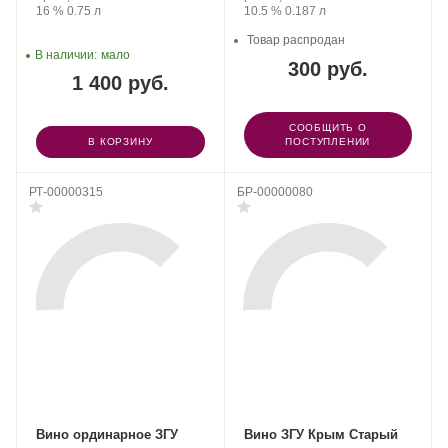
«Коктебель».
Крепость
.
Объем
Крепость
.
Объем
16 %
0.75 л
10.5 %
0.187 л
Товар распродан
В наличии:
мало
300 руб.
1 400 руб.
СООБЩИТЬ О
В КОРЗИНУ
ПОСТУПЛЕНИИ
РТ-00000315
БР-00000080
Вино ординарное ЗГУ
Вино ЗГУ Крым Старый