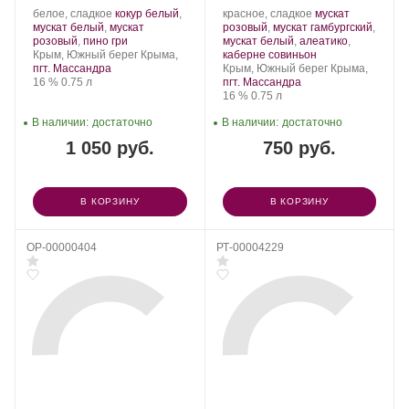
2022
Производитель:
.
Производитель:
.
белое, сладкое
кокур белый
,
красное, сладкое
мускат
Массандра.
Сорт
Массандра.
Сорт
мускат белый
,
мускат
розовый
,
мускат гамбургский
,
винограда:
.
винограда:
розовый
,
пино гри
мускат белый
,
алеатико
,
Регион:
.
Крым, Южный берег Крыма,
каберне совиньон
Регион:
пгт. Массандра
Крым, Южный берег Крыма,
Крепость
.
Объем
16 %
0.75 л
пгт. Массандра
Крепость
.
Объем
16 %
0.75 л
В наличии:
достаточно
В наличии:
достаточно
1 050 руб.
750 руб.
В КОРЗИНУ
В КОРЗИНУ
OP-00000404
РТ-00004229