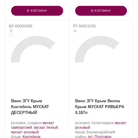
В КОРЗИНУ
В КОРЗИНУ
БР-00000360
РТ-00003256
Вино ЗГУ Крым
Вино ЗГУ Крым Вилла
Коктебель МУСКАТ
Крым МУСКАТ РИВЬЕРА
ДЕСЕРТНЫЙ
0,187л
Производитель:
.
Производитель:
.
розовое, сладкое
мускат
розовое, полусладкое
мускат
Завод
Сорт
Группа
.
Сорт
гамбургский
,
мускат белый
,
розовый
марочных
.
винограда:
компаний
Регион:
винограда:
мускат розовый
Крым, Бахчисарайский
вин
Регион:
«АВК».
Крым,
Коктебель
район,
пгт. Почтовое