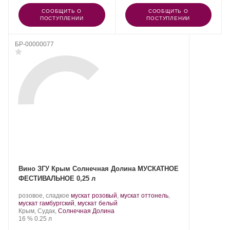
СООБЩИТЬ О
СООБЩИТЬ О
ПОСТУПЛЕНИИ
ПОСТУПЛЕНИИ
БР-00000077
Вино ЗГУ Крым Солнечная Долина МУСКАТНОЕ
ФЕСТИВАЛЬНОЕ 0,25 л
Производитель:
.
розовое, сладкое
мускат розовый
,
мускат оттонель
,
Солнечная
Сорт
.
мускат гамбургский
,
мускат белый
Долина.
Регион:
винограда:
Крым, Судак,
Солнечная Долина
Крепость
.
Объем
16 %
0.25 л