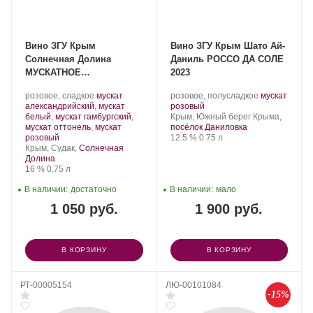
Вино ЗГУ Крым
Вино ЗГУ Крым Шато Ай-
Солнечная Долина
Даниль РОССО ДА СОЛЕ
МУСКАТНОЕ
2023
ФЕСТИВАЛЬНОЕ 2024
Производитель:
.
Производитель:
.
розовое, сладкое
мускат
розовое, полусладкое
мускат
Солнечная
Сорт
Шато
.
Сорт
александрийский
,
мускат
розовый
Долина.
винограда:
Ай-
Регион:
винограда:
белый
,
мускат гамбургский
,
Крым, Южный берег Крыма,
Даниль.
мускат оттонель
,
мускат
посёлок Даниловка
.
Крепость
.
Объем
розовый
12.5 %
0.75 л
Регион:
Крым, Судак,
Солнечная
Долина
Крепость
.
Объем
16 %
0.75 л
В наличии:
достаточно
В наличии:
мало
1 050 руб.
1 900 руб.
В КОРЗИНУ
В КОРЗИНУ
РТ-00005154
ЛЮ-00101084
-15%