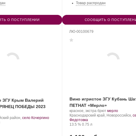
дан
Товар распродан
ТЬ О ПОСТУПЛЕНИИ
СООБЩИТЬ О ПОСТУПЛЕН
ЛЮ-00100679
Вино игристое ЗГУ Кубань Ша
е ЗГУ Крым Валерий
ПЕТНАТ «Мерло»
ГРЯНЕЦ ПОБЕДЫ 2023
Производитель:
.
.
красное, экстра брют
мерло
Шато
Регион:
Сорт
Краснодарский край, Новороссийск,
с
йский район,
село Кочергино
Пино.
винограда:
Федотовка
м
л
Крепость
.
Объем
13.5 %
0.75 л