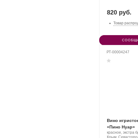
820 руб.
Товар распро
СООБЩИ
РТ-00004247
Вино игристое
«Пино Нуар»
Производитель:
красное, экстра 
Aya
Регион:
Крым, Севастопо