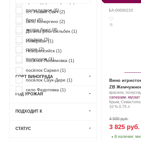
Краснодарский край (
2
)
полусладкое (
6
)
БА-00000233
пгт. Новый Свет (
2
)
брют (
5
)
село Кочергино (
2
)
экстра брют (
3
)
Долина реки Бельбек (
1
)
сладкое (
3
)
Инкерман (
1
)
сухое (
2
)
Новороссийск (
1
)
полусухое (
1
)
посёлок Любимовка (
1
)
посёлок Саркел (
1
)
СОРТ ВИНОГРАДА
посёлок Саук-Дере (
1
)
Вино игристо
ZB Жемчужное 
село Федотовка (
1
)
Производитель:
красное, полусла
ГОД УРОЖАЯ
Золотая
саперави
,
мускат
Балка.
Регион:
Крым, Севастопо
Крепость
.
Объем
10 %
0.75 л
ПОДХОДИТ К
4 500 руб.
3 825 руб.
СТАТУС
В наличии:
мн