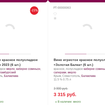
РТ-00000063
-15%
е красное полусладкое
Вино игристое красное полус
2023 (6 шт.)
«Золотая Балка» (6 шт.)
.
Производитель:
.
дкое
мерло
,
каберне совиньон
,
красное, полусладкое
каберне совинь
Сорт
.
Золотая
.
Сорт
 гамбургский
саперави
,
мерло
винограда:
Балка.
Регион:
винограда:
ль,
Балаклава
Крым, Севастополь,
Балаклава
Крепость
.
Объем
11.5 %
0.75 л
3 900 руб.
3 315 руб.
ого
В наличии:
много