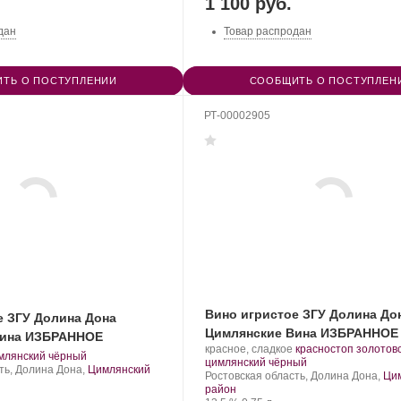
1 100 руб.
дан
Товар распродан
ТЬ О ПОСТУПЛЕНИИ
СООБЩИТЬ О ПОСТУПЛЕН
РТ-00002905
Вино игристое ЗГУ Долина До
е ЗГУ Долина Дона
Цимлянские Вина ИЗБРАННОЕ
Вина ИЗБРАННОЕ
Производитель:
.
красное, сладкое
красностоп золотов
.
млянский чёрный
Цимлянские
Сорт
.
цимлянский чёрный
рт
ть, Долина Дона,
Цимлянский
Вина.
Регион:
винограда:
Ростовская область, Долина Дона,
Ци
нограда:
район