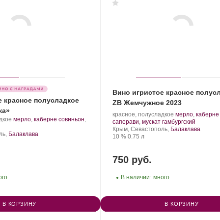
Вино игристое красное полус
е красное полусладкое
ZB Жемчужное 2023
ка»
Производитель:
.
красное, полусладкое
мерло
,
каберне
.
дкое
мерло
,
каберне совиньон
,
Золотая
Сорт
.
саперави
,
мускат гамбургский
Сорт
Балка.
Регион:
винограда:
Крым, Севастополь,
Балаклава
винограда:
ль,
Балаклава
Крепость
.
Объем
10 %
0.75 л
750 руб.
ого
В наличии:
много
В КОРЗИНУ
В КОРЗИНУ