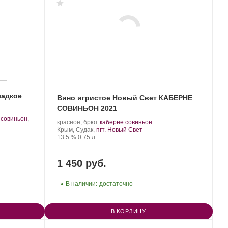
ладкое
Вино игристое Новый Свет КАБЕРНЕ
СОВИНЬОН 2021
 совиньон
,
Производитель:
.
.
красное, брют
каберне совиньон
Новый
Регион:
Сорт
Крым, Судак,
пгт. Новый Свет
Свет.
Крепость
.
Объем
винограда:
13.5 %
0.75 л
1 450 руб.
В наличии:
достаточно
В КОРЗИНУ