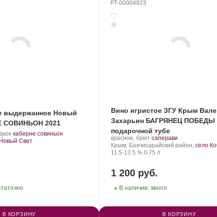
РТ-00004923
Вино игристое ЗГУ Крым Вал
е выдержанное Новый
Захарьин БАГРЯНЕЦ ПОБЕДЫ
Е СОВИНЬОН 2021
подарочной тубе
.
.
дкое
каберне совиньон
Производитель:
.
.
красное, брют
саперави
Сорт
. Новый Свет
Валерий
Регион:
Сорт
Крым, Бахчисарайский район,
село Ко
винограда:
Захарьин.
Крепость
.
Объем
винограда:
11.5-13.5 %
0.75 л
1 200 руб.
статочно
В наличии:
много
В КОРЗИНУ
В КОРЗИНУ