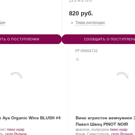
Крепость
.
Объем
13.5 %
0.75 л
820 руб.
дан
Товар распродан
ТЬ О ПОСТУПЛЕНИИ
СООБЩИТЬ О ПОСТУПЛЕН
РТ-00004710
 Aya Organic Wine BLUSH #4
Вино игристое жемчужное 
Павел Швец PINOT NOIR
.
.
Производитель:
.
.
брют
пино нуар
красное, полусухое
пино нуар
Сорт
UPPA
Регион:
Сорт
ль,
село Родное
Крым, Севастополь,
село Родное