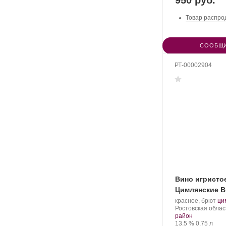
950 руб.
Товар распро
СООБЩИ
РТ-00002904
Вино игристо
Цимлянские 
Производитель:
.
красное, брют
ци
Цимлянские
Регион:
Со
Ростовская облас
Вина.
ви
район
Крепость
.
Объем
13.5 %
0.75 л