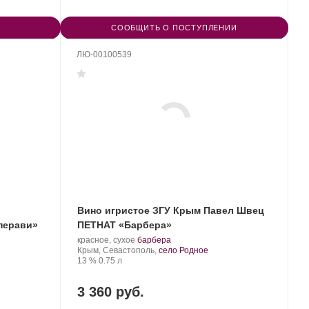
СООБЩИТЬ О ПОСТУПЛЕНИИ
ЛЮ-00100539
Вино игристое ЗГУ Крым Павел Швец
перави»
ПЕТНАТ «Барбера»
Производитель:
.
.
красное, сухое
барбера
UPPA
Регион:
Сорт
Крым, Севастополь,
село Родное
WINERY.
Крепость
.
Объем
винограда:
13 %
0.75 л
3 360 руб.