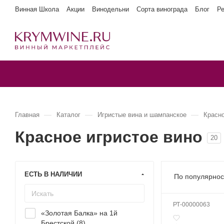
Винная Школа
Акции
Винодельни
Сорта винограда
Блог
Р
—
—
—
Главная
Каталог
Игристые вина и шампанское
Красн
Красное игристое вино
20
ЕСТЬ В НАЛИЧИИ
По популярнос
РТ-00000063
«Золотая Балка» на 1й
Брестской (
8
)