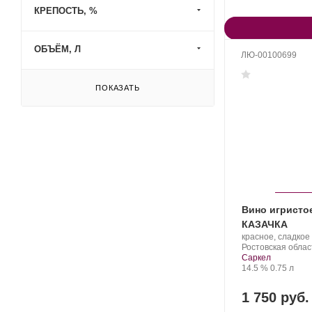
КРЕПОСТЬ, %
ОБЪЁМ, Л
ЛЮ-00100699
ПОКАЗАТЬ
Вино игристо
КАЗАЧКА
Производитель:
красное, сладкое
Усадьба
Регион:
Ростовская облас
Саркел.
Саркел
Крепость
.
Объем
14.5 %
0.75 л
1 750 руб.