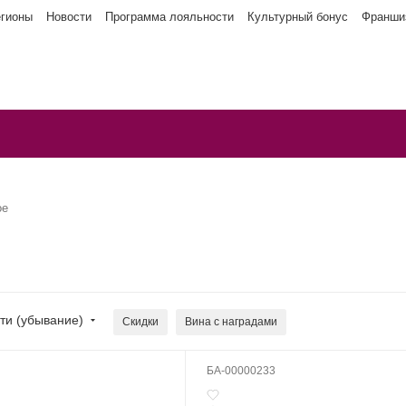
егионы
Новости
Программа лояльности
Культурный бонус
Франши
ое
ти (убывание)
Скидки
Вина с наградами
БА-00000233