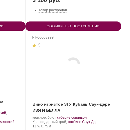
3 100 руб.
Товар распродан
ИИ
СООБЩИТЬ О ПОСТУПЛЕНИИ
РТ-00003999
5
на
Вино игристое ЗГУ Кубань Саук-Дере
ИЗЯ И БЕЛЛА
ский
,
Производитель:
.
.
красное, брют
каберне совиньон
Саук-
Регион:
Сорт
млянский
Краснодарский край,
посёлок Саук-Дере
Дере.
Крепость
.
Объем
винограда:
11 %
0.75 л