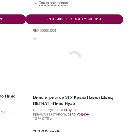
Товар распродан
ИИ
СООБЩИТЬ О ПОСТУПЛЕНИИ
ЛЮ-00001004
то Пино
Вино игристое ЗГУ Крым Павел Швец
ПЕТНАТ «Пино Нуар»
Производитель:
.
.
красное, сухое
пино нуар
ело
UPPA
Регион:
Сорт
Крым, Севастополь,
село Родное
WINERY.
Крепость
.
Объем
винограда:
13 %
0.75 л