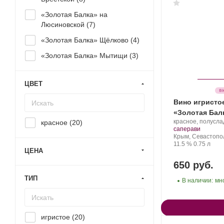
«Золотая Балка» на
Люсиновской (
7
)
«Золотая Балка» Щёлково (
4
)
«Золотая Балка» Мытищи (
3
)
ЦВЕТ
Вино игристо
«Золотая Бал
Производитель:
красное, полусла
красное (
20
)
Золотая
.
саперави
Балка.
Регион:
Крым, Севастопо
Крепость
.
Объем
11.5 %
0.75 л
ЦЕНА
650 руб.
ТИП
В наличии:
мн
игристое (
20
)