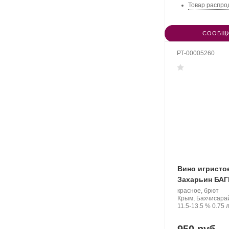
Товар распро
СООБЩИ
РТ-00005260
Вино игристо
Захарьин БА
Производитель:
.
красное, брют
Валерий
Регион:
Крым, Бахчисара
Захарьин.
Крепость
.
Объе
11.5-13.5 %
0.75 