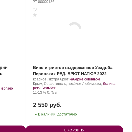
РТ-00000186
ерий
Вино игристое выдержанное Усадьба
 в
Перовских РЕД. БРЮТ НАТЮР 2022
Производитель:
.
.
красное, экстра брют
каберне совиньон
Усадьба
Регион:
Сорт
Крым, Севастополь, посёлок Любимовка,
Долина
Перовских.
винограда:
реки Бельбек
чергино
Крепость
.
Объем
11-13 %
0.75 л
2 550 руб.
В наличии:
достаточно
В КОРЗИНУ