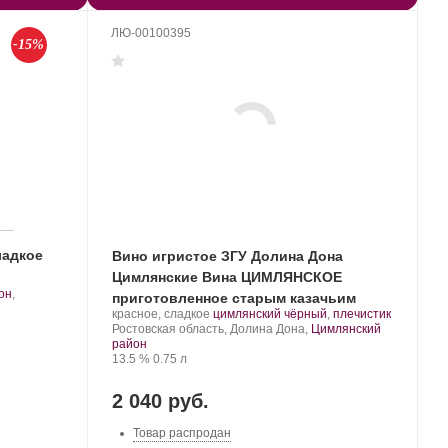
ЛЮ-00100395
-15%
ладкое
Вино игристое ЗГУ Долина Дона
Цимлянские Вина ЦИМЛЯНСКОЕ
он
,
приготовленное старым казачьим
Производитель:
.
.
красное, сладкое
цимлянский чёрный
,
плечистик
способом
Цимлянские
Регион:
Сорт
Ростовская область, Долина Дона,
Цимлянский
Вина.
винограда:
район
Крепость
.
Объем
13.5 %
0.75 л
2 040 руб.
Товар распродан