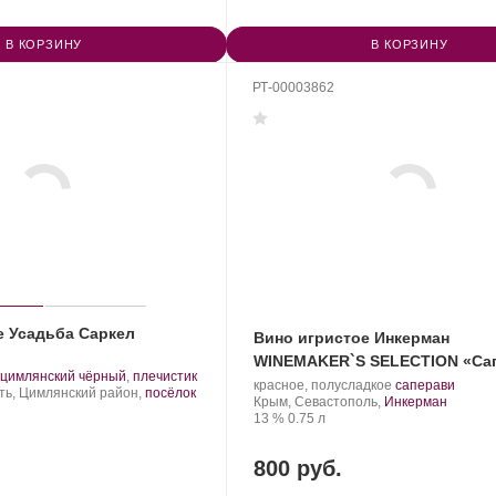
В КОРЗИНУ
В КОРЗИНУ
РТ-00003862
е Усадьба Саркел
Вино игристое Инкерман
WINEMAKER`S SELECTION «Са
.
.
цимлянский чёрный
,
плечистик
Производитель:
.
.
красное, полусладкое
саперави
Сорт
ть, Цимлянский район,
посёлок
Инкерман.
Регион:
Сорт
Крым, Севастополь,
Инкерман
винограда:
Крепость
.
Объем
винограда:
13 %
0.75 л
800 руб.