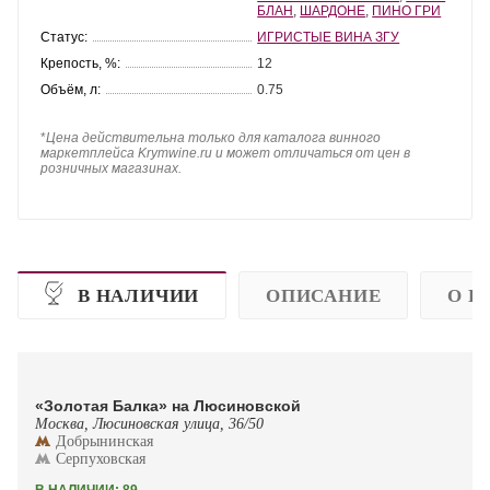
БЛАН
,
ШАРДОНЕ
,
ПИНО ГРИ
Статус:
ИГРИСТЫЕ ВИНА ЗГУ
Крепость, %:
12
Объём, л:
0.75
*
Цена действительна только для каталога винного
маркетплейса Krymwine.ru и может отличаться от цен в
розничных магазинах.
В НАЛИЧИИ
ОПИСАНИЕ
О П
«Золотая Балка» на Люсиновской
Москва, Люсиновская улица, 36/50
Добрынинская
Серпуховская
В НАЛИЧИИ: 89