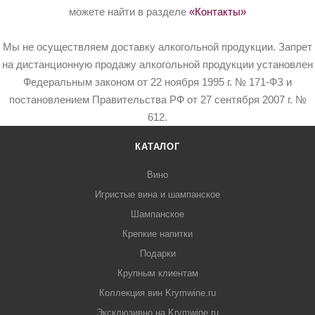
можете найти в разделе
«Контакты»
Мы не осуществляем доставку алкогольной продукции. Запрет
на дистанционную продажу алкогольной продукции установлен
Федеральным законом от 22 ноября 1995 г. № 171-ФЗ и
постановлением Правительства РФ от 27 сентября 2007 г. №
612.
КАТАЛОГ
Вино
Игристые вина и шампанское
Шампанское
Крепкие напитки
Подарки
Крупным клиентам
Коллекция вин Krymwine.ru
Эксклюзивно на Krymwine.ru