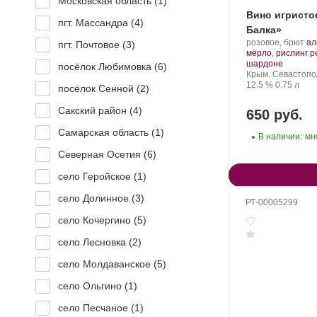
Московская область (
1
)
Вино игристо
пгт. Массандра (
4
)
Балка»
Производитель:
.
розовое, брют
ал
пгт. Почтовое (
3
)
Золотая
Со
мерло
,
рислинг р
Балка.
.
ви
шардоне
посёлок Любимовка (
6
)
Регион:
Крым, Севастопо
Крепость
.
Объем
12.5 %
0.75 л
посёлок Сенной (
2
)
Сакский район (
4
)
650 руб.
Самарская область (
1
)
В наличии:
мн
Северная Осетия (
6
)
село Геройское (
1
)
село Долинное (
3
)
РТ-00005299
село Кочергино (
5
)
село Лесновка (
2
)
село Молдаванское (
5
)
село Ольгино (
1
)
село Песчаное (
1
)