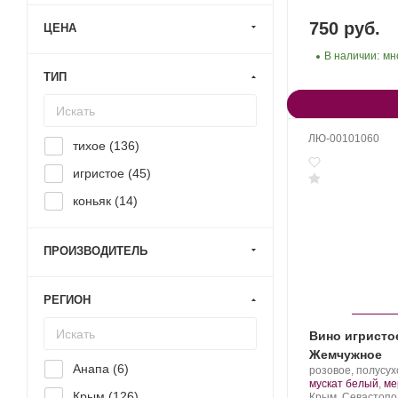
750 руб.
ЦЕНА
В наличии:
мн
ТИП
ЛЮ-00101060
тихое (
136
)
игристое (
45
)
коньяк (
14
)
ПРОИЗВОДИТЕЛЬ
РЕГИОН
Вино игристо
Жемчужное
Анапа (
6
)
Производитель:
розовое, полусух
Золотая
мускат белый
,
ме
Крым (
126
)
Балка.
Регион:
Крым, Севастопо