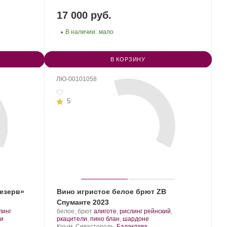
17 000 руб.
В наличии:
мало
В КОРЗИНУ
ЛЮ-00101058
5
езерв»
Вино игристое белое брют ZB
Спуманте 2023
Производитель:
.
линг
белое, брют
алиготе
,
рислинг рейнский
,
.
Золотая
Сорт
.
ри
ркацители
,
пино блан
,
шардоне
Балка.
Регион:
винограда:
Крым, Севастополь,
Балаклава