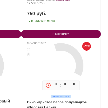
Крепость
.
Объем
12.5 %
0.75 л
750 руб.
В наличии:
много
В КОРЗИНУ
ЛЮ-00101087
-20%
0
0
0
0
СОБЫЙ
Вино игристое белое полусладкое
«Золотая Балка»