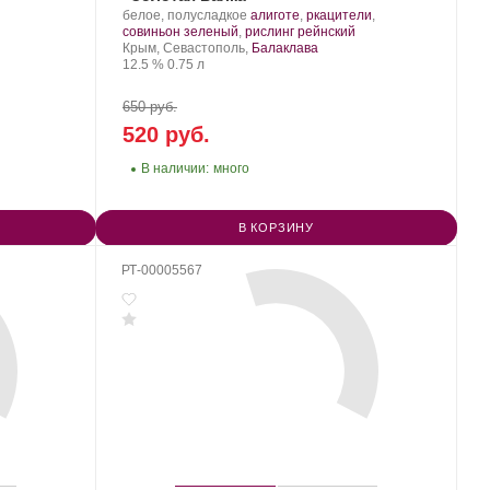
Производитель:
.
белое, полусладкое
алиготе
,
ркацители
,
Золотая
Сорт
.
совиньон зеленый
,
рислинг рейнский
Балка.
Регион:
винограда:
Крым, Севастополь,
Балаклава
Крепость
.
Объем
12.5 %
0.75 л
650 руб.
520 руб.
В наличии:
много
В КОРЗИНУ
РТ-00005567