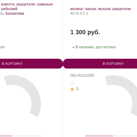
.
алиготе
,
ркацители
,
совиньон
Сорт
.
Производитель:
.
.
г рейнский
воскеат
,
кангун
,
мсхали
,
ркацители
винограда:
АГОРА.
Сорт
Крепость
.
Объем
ль,
Балаклава
40 %
0.5 л
винограда:
1 300 руб.
ого
В наличии:
достаточно
В КОРЗИНУ
В КОРЗИНУ
ЛЮ-00101085
5