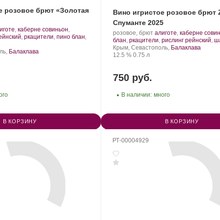
е розовое брют «Золотая
Вино игристое розовое брют 
Спуманте 2025
иготе
,
каберне совиньон
,
Производитель:
.
розовое, брют
алиготе
,
каберне сови
рт
ейнский
,
ркацители
,
пино блан
,
Золотая
Сорт
блан
,
ркацители
,
рислинг рейнский
,
ш
нограда:
Балка.
Регион:
винограда:
Крым, Севастополь,
Балаклава
ль,
Балаклава
Крепость
.
Объем
12.5 %
0.75 л
750 руб.
ого
В наличии:
много
В КОРЗИНУ
В КОРЗИНУ
РТ-00004929