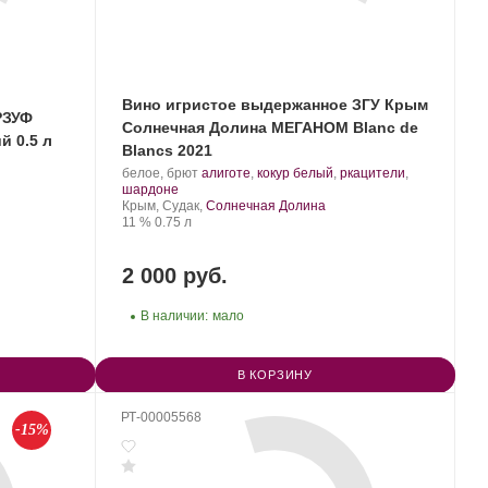
Вино игристое выдержанное ЗГУ Крым
РЗУФ
Солнечная Долина МЕГАНОМ Blanc de
й 0.5 л
Blancs 2021
Производитель:
.
белое, брют
алиготе
,
кокур белый
,
ркацители
,
Солнечная
.
Сорт
шардоне
Долина.
Регион:
винограда:
Крым, Судак,
Солнечная Долина
Крепость
.
Объем
11 %
0.75 л
2 000 руб.
В наличии:
мало
В КОРЗИНУ
РТ-00005568
-15%