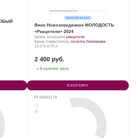
СОБЫЙ
Вино Новозоведенное МОЛОДОСТЬ
«Ркацители» 2024
Производитель:
.
.
белое, полусухое
ркацители
Новозаведенное.
Регион:
Сорт
Крым, Севастополь,
посёлок Любимовка
Крепость
.
Объем
винограда:
13.3 %
0.75 л
2 400 руб.
В наличии:
мало
В КОРЗИНУ
РТ-00002179