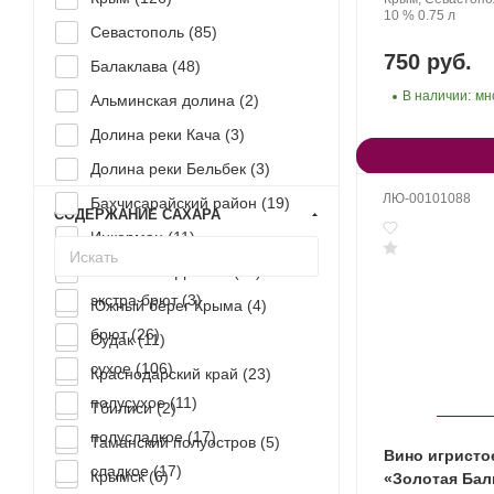
Крепость
.
Объем
10 %
0.75 л
Севастополь (
85
)
750 руб.
Балаклава (
48
)
В наличии:
мн
Альминская долина (
2
)
Долина реки Кача (
3
)
Долина реки Бельбек (
3
)
ЛЮ-00101088
Бахчисарайский район (
19
)
СОДЕРЖАНИЕ САХАРА
Инкерман (
11
)
Солнечная Долина (
11
)
экстра брют (
3
)
Южный берег Крыма (
4
)
брют (
26
)
Судак (
11
)
сухое (
106
)
Краснодарский край (
23
)
полусухое (
11
)
Тбилиси (
2
)
полусладкое (
17
)
Таманский полуостров (
5
)
Вино игристо
сладкое (
17
)
Крымск (
6
)
«Золотая Бал