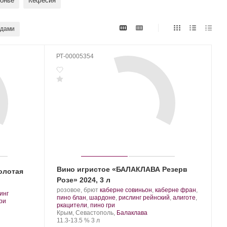
онье
Кефесия
адами
РТ-00005354
Вино игристое «БАЛАКЛАВА Резерв
олотая
Розе» 2024, 3 л
Производитель:
.
розовое, брют
каберне совиньон
,
каберне фран
,
инг
Золотая
Сорт
пино блан
,
шардоне
,
рислинг рейнский
,
алиготе
,
.
ри
Балка.
винограда:
.
ркацители
,
пино гри
Регион:
Крым, Севастополь,
Балаклава
Крепость
.
Объем
11.3-13.5 %
3 л