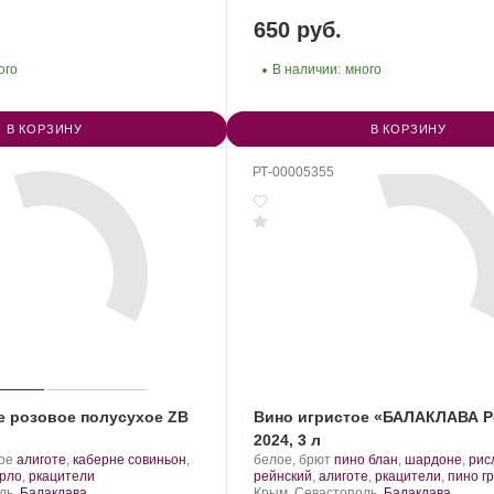
650 руб.
ого
В наличии:
много
В КОРЗИНУ
В КОРЗИНУ
РТ-00005355
е розовое полусухое ZB
Вино игристое «БАЛАКЛАВА Р
2024, 3 л
.
Производитель:
.
ое
алиготе
,
каберне совиньон
,
белое, брют
пино блан
,
шардоне
,
рис
Сорт
.
Золотая
Сорт
рло
,
ркацители
рейнский
,
алиготе
,
ркацители
,
пино г
винограда:
Балка.
Регион:
винограда:
ль,
Балаклава
Крым, Севастополь,
Балаклава