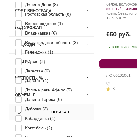
Производитель:
Долина Дона (
8
)
белое, полусухое
Золотая
зеленый
,
рислин
СОРТ ВИНОГРАДА
Балка.
Регион:
Крым, Севастопо
Ростовская область (
8
)
Крепость
.
Объем
12.5 %
0.75 л
Верхнесадовое (
1
)
ГОД УРОЖАЯ
Владикавказ (
6
)
650 руб.
Волгоградская область (
3
)
ПОДХОДИТ К
В наличии:
мн
Геленджик (
1
)
СТАТУС
Грузия (
3
)
Дагестан (
6
)
ЛЮ-00101061
КРЕПОСТЬ, %
Дербент (
1
)
3
Долина реки Афипс (
5
)
ОБЪЁМ, Л
Долина Терека (
6
)
Дубовка (
3
)
ПОКАЗАТЬ
Кабардинка (
1
)
Коктебель (
2
)