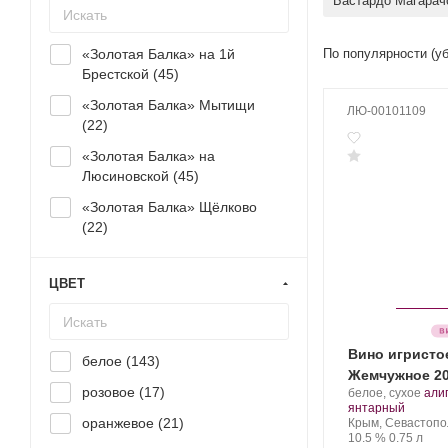
Бастардо Магарач
«Золотая Балка» на 1й
По популярности (у
Брестской (
45
)
«Золотая Балка» Мытищи
ЛЮ-00101109
(
22
)
«Золотая Балка» на
Люсиновской (
45
)
«Золотая Балка» Щёлково
(
22
)
ЦВЕТ
Вино игристо
белое (
143
)
Жемчужное 2
розовое (
17
)
Производитель:
.
белое, сухое
али
Золотая
.
Сор
янтарный
оранжевое (
21
)
Балка.
Регион:
вино
Крым, Севастопо
Крепость
.
Объем
10.5 %
0.75 л