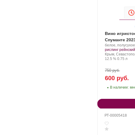
Вино игристо
Спуманте 202
Производитель:
белое, полусухое
Золотая
рислинг рейнски
Балка.
Регион:
Крым, Севастопо
Крепость
.
Объем
12.5 %
0.75 л
750 руб.
600 руб.
В наличии:
мн
РТ-00005418