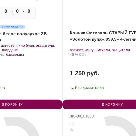
0
0
0
0
Коньяк Фотисаль СТАРЫЙ ГУ
е белое полусухое ZB
«Золотой купаж 999,9» 4-летни
3
.
алиготе
,
пино блан
,
ркацители
,
Сорт
.
Производитель:
.
.
й
,
шардоне
воскеат
,
кангун
,
мсхали
,
ркацители
винограда:
АГОРА.
Сорт
Крепость
.
Объем
ль,
Балаклава
40 %
0.5 л
винограда:
1 250 руб.
ого
В наличии:
мало
В КОРЗИНУ
В КОРЗИНУ
ЛЮ-00101060