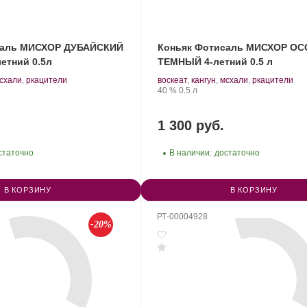
саль МИСХОР ДУБАЙСКИЙ
Коньяк Фотисаль МИСХОР О
етний 0.5л
ТЕМНЫЙ 4-летний 0.5 л
.
Производитель:
.
.
схали
,
ркацители
воскеат
,
кангун
,
мсхали
,
ркацители
АГОРА.
Сорт
Крепость
.
Объем
40 %
0.5 л
винограда:
1 300 руб.
статочно
В наличии:
достаточно
В КОРЗИНУ
В КОРЗИНУ
РТ-00004928
-20%