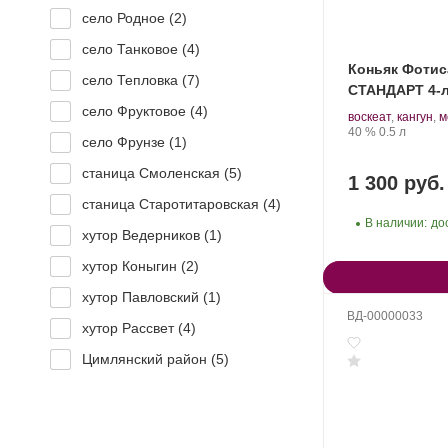
село Родное (
2
)
село Танковое (
4
)
Коньяк Фоти
село Тепловка (
7
)
СТАНДАРТ 4-л
село Фруктовое (
4
)
Производитель:
.
воскеат
,
кангун
,
м
АГОРА.
Сорт
Крепость
.
Объем
40 %
0.5 л
село Фрунзе (
1
)
винограда:
станица Смоленская (
5
)
1 300 руб.
станица Старотитаровская (
4
)
В наличии:
до
хутор Ведерников (
1
)
хутор Коныгин (
2
)
хутор Павловский (
1
)
ВД-00000033
хутор Рассвет (
4
)
Цимлянский район (
5
)