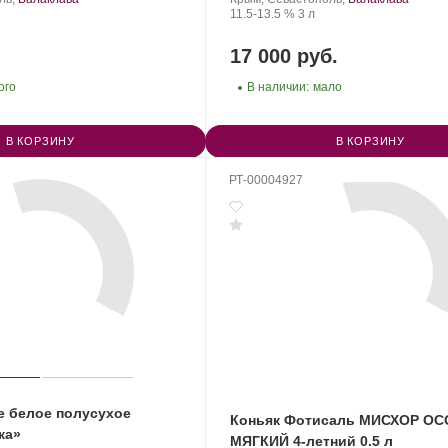
Крепость
.
Объем
11.5-13.5 %
3 л
17 000 руб.
ого
В наличии:
мало
В КОРЗИНУ
В КОРЗИНУ
РТ-00004927
е белое полусухое
Коньяк Фотисаль МИСХОР О
ка»
МЯГКИЙ 4-летний 0.5 л