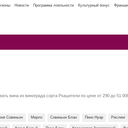
егионы
Новости
Программа лояльности
Культурный бонус
Франши
ать вина из винограда сорта Ркацители по цене от 290 до 51 0
рне Совиньон
Мерло
Совиньон Блан
Пино Нуар
Рислинг