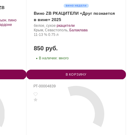
ZB
Вино ZB РКАЦИТЕЛИ «Друг познается
в вине» 2025
ньон
,
пино
.
ардоне
Производитель:
.
.
белое, сухое
ркацители
Золотая
Регион:
Сорт
Крым, Севастополь,
Балаклава
Балка.
Крепость
.
Объем
винограда:
11-13 %
0.75 л
850 руб.
В наличии:
много
В КОРЗИНУ
РТ-00004839