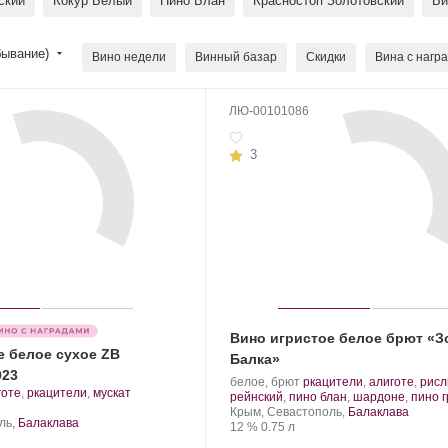
ский
Кокур Белый
Пино Блан
Красностоп Золотовский
Ви
бывание)
Вино недели
Винный базар
Скидки
Вина с нагр
ЛЮ-00101086
3
Вино игристое белое брют «З
е белое сухое ZB
Балка»
023
Производитель:
.
белое, брют
ркацители
,
алиготе
,
рисл
готе
,
ркацители
,
мускат
Золотая
Сорт
рейнский
,
пино блан
,
шардоне
,
пино г
т
Балка.
Регион:
винограда:
Крым, Севастополь,
Балаклава
града:
ль,
Балаклава
Крепость
.
Объем
12 %
0.75 л