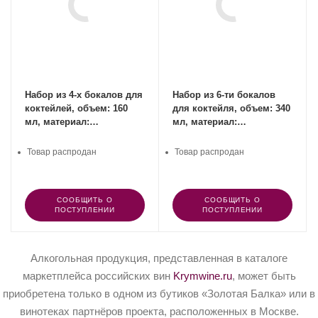
Набор из 4-х бокалов для
Набор из 6-ти бокалов
коктейлей, объем: 160
для коктейля, объем: 340
мл, материал:
мл, материал:
хрустальное стекло,
хрустальное стекло, Vino
Perfect, SPIEGELAU,
Grande, SPIEGELAU,
Товар распродан
Товар распродан
Германия
Германия
СООБЩИТЬ О
СООБЩИТЬ О
ПОСТУПЛЕНИИ
ПОСТУПЛЕНИИ
Алкогольная продукция, представленная в каталоге
маркетплейса российских вин
Krymwine.ru
, может быть
приобретена только в одном из бутиков «Золотая Балка» или в
винотеках партнёров проекта, расположенных в Москве.