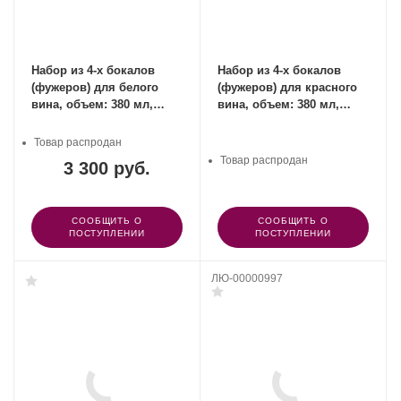
Набор из 4-х бокалов
Набор из 4-х бокалов
(фужеров) для белого
(фужеров) для красного
вина, объем: 380 мл,
вина, объем: 380 мл,
материал: хрустальное
материал: хрустальное
стекло, Winelovers,
стекло, Winelovers,
Товар распродан
SPIEGELAU, Германия
SPIEGELAU, Германия
Товар распродан
3 300 руб.
СООБЩИТЬ О
СООБЩИТЬ О
ПОСТУПЛЕНИИ
ПОСТУПЛЕНИИ
ЛЮ-00000997