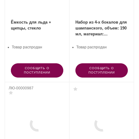
Ёмкость для льда +
Набор из 4-х бокалов для
щипцы, стекло
шампанского, объем: 190
мл, материал:
хрустальное стекло,
Authentis, SPIEGELAU,
Товар распродан
Товар распродан
Германия
СООБЩИТЬ О
СООБЩИТЬ О
ПОСТУПЛЕНИИ
ПОСТУПЛЕНИИ
ЛЮ-00000987