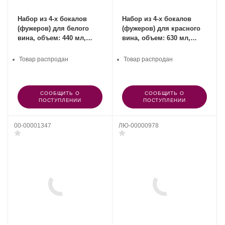
Набор из 4-х бокалов
Набор из 4-х бокалов
(фужеров) для белого
(фужеров) для красного
вина, объем: 440 мл,
вина, объем: 630 мл,
материал: хрустальное
материал: хрустальное
стекло, Style,
стекло, Style,
Товар распродан
Товар распродан
SPIEGELAU, Германия
SPIEGELAU, Германия
СООБЩИТЬ О
СООБЩИТЬ О
ПОСТУПЛЕНИИ
ПОСТУПЛЕНИИ
00-00001347
ЛЮ-00000978