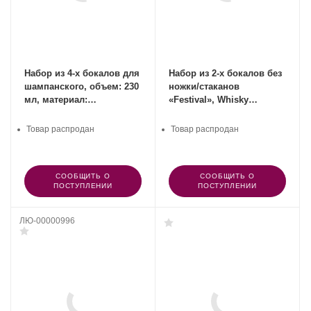
Набор из 4-х бокалов для
Набор из 2-х бокалов без
шампанского, объем: 230
ножки/стаканов
мл, материал:
«Festival», Whisky
хрустальное стекло,
Tumbler, Spiegelau,
Perfect, SPIEGELAU,
Германия
Товар распродан
Товар распродан
Германия
СООБЩИТЬ О
СООБЩИТЬ О
ПОСТУПЛЕНИИ
ПОСТУПЛЕНИИ
ЛЮ-00000996