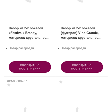
Набор из 2-х бокалов
Набор из 2-х бокалов
«Festival» Brandy,
(фужеров) Vino Grande,
материал: хрустальное
материал: хрустальное
стекло, SPIEGELAU,
стекло, SPIEGELAU,
Германия
Германия
Товар распродан
Товар распродан
СООБЩИТЬ О
СООБЩИТЬ О
ПОСТУПЛЕНИИ
ПОСТУПЛЕНИИ
ЛЮ-00000987