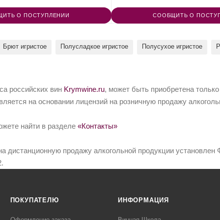
ЩИТЬ О ПОСТУПЛЕНИИ
СООБЩИТЬ О ПОСТУ
Брют игристое
Полусладкое игристое
Полусухое игристое
Р
йса российских вин
Krymwine.ru
, может быть приобретена только
вляется на основании лицензий на розничную продажу алкоголь
ожете найти в разделе
«Контакты»
на дистанционную продажу алкогольной продукции установлен Ф
.
ПОКУПАТЕЛЮ
ИНФОРМАЦИЯ
Оформление заказа
Винная Школа