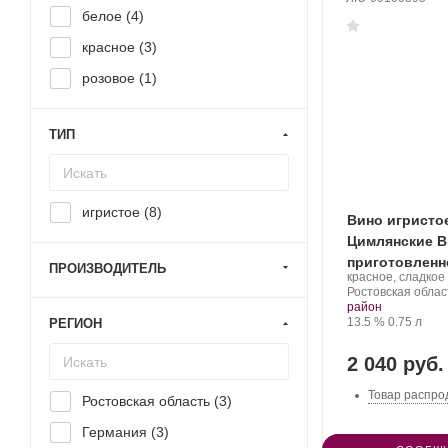
белое (
4
)
красное (
3
)
розовое (
1
)
ТИП
игристое (
8
)
Вино игристо
Цимлянские 
приготовленн
ПРОИЗВОДИТЕЛЬ
Производитель:
красное, сладкое
способом
Цимлянские
Регион:
Ростовская облас
Вина.
район
Крепость
.
Объем
13.5 %
0.75 л
РЕГИОН
2 040 руб.
Товар распро
Ростовская область (
3
)
Германия (
3
)