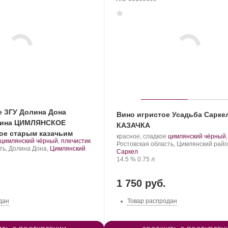
е ЗГУ Долина Дона
Вино игристое Усадьба Сарке
Вина ЦИМЛЯНСКОЕ
КАЗАЧКА
ое старым казачьим
Производитель:
.
красное, сладкое
цимлянский чёрный
.
.
цимлянский чёрный
,
плечистик
Усадьба
Регион:
Сорт
Ростовская область, Цимлянский рай
Сорт
ть, Долина Дона,
Цимлянский
Саркел.
винограда:
Саркел
винограда:
Крепость
.
Объем
14.5 %
0.75 л
1 750 руб.
дан
Товар распродан