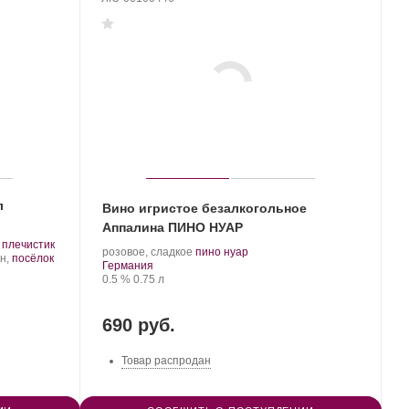
л
Вино игристое безалкогольное
Аппалина ПИНО НУАР
.
,
плечистик
.
.
розовое, сладкое
пино нуар
он,
посёлок
Регион:
Сорт
Германия
Крепость
.
Объем
винограда:
0.5 %
0.75 л
690 руб.
Товар распродан