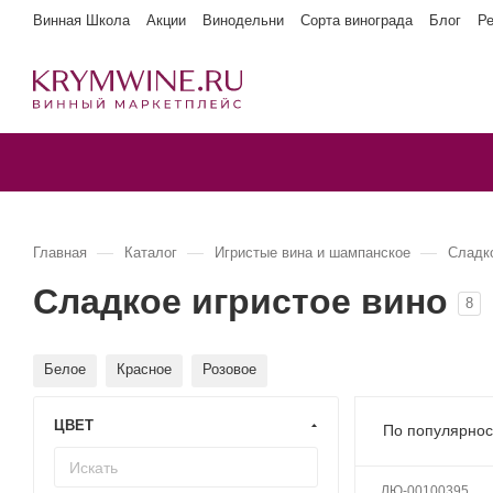
Винная Школа
Акции
Винодельни
Сорта винограда
Блог
Р
—
—
—
Главная
Каталог
Игристые вина и шампанское
Сладк
Сладкое игристое вино
8
Белое
Красное
Розовое
ЦВЕТ
По популярнос
ЛЮ-00100395