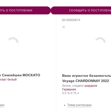
ТЬ О ПОСТУПЛЕНИИ
СООБЩИТЬ О ПОСТУПЛЕН
00-00000874
ое Сенсейшен МОСКАТО
Вино игристое безалкогол
.
ускат белый
Voyage CHARDONNAY 2022
орт
.
.
белое, сладкое
шардоне
инограда:
Регион:
Сорт
Германия
Крепость
.
Объем
винограда:
0.5 %
0.75 л
дан
Товар распродан