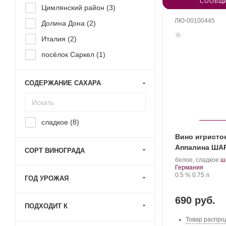
СООБЩИ
Цимлянский район (
3
)
ЛЮ-00100445
Долина Дона (
2
)
Италия (
2
)
посёлок Саркел (
1
)
СОДЕРЖАНИЕ САХАРА
сладкое (
8
)
Вино игристо
Аппалина ША
СОРТ ВИНОГРАДА
.
белое, сладкое
ш
Регион:
С
Германия
Крепость
.
Объем
в
0.5 %
0.75 л
ГОД УРОЖАЯ
690 руб.
ПОДХОДИТ К
Товар распро