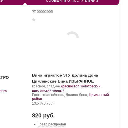
ИИ
СООБЩИТЬ О ПОСТУПЛЕНИИ
РТ-00002905
Вино игристое ЗГУ Долина Дона
ЕТРО
Цимлянские Вина ИЗБРАННОЕ
Производитель:
.
красное, сладкое
красностоп золотовский
,
.
Цимлянские
Сорт
.
янко
цимлянский чёрный
Вина.
Регион:
винограда:
Ростовская область, Долина Дона,
Цимлянский
район
Крепость
.
Объем
13.5 %
0.75 л
820 руб.
Товар распродан