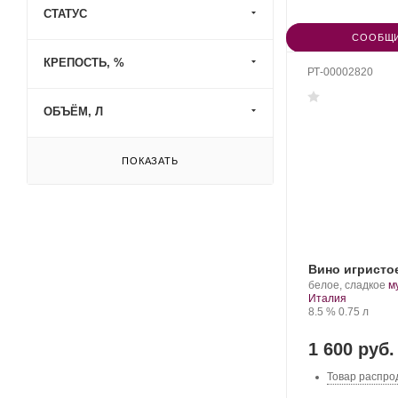
СТАТУС
СООБЩИ
КРЕПОСТЬ, %
РТ-00002820
ОБЪЁМ, Л
ПОКАЗАТЬ
Вино игрист
.
белое, сладкое
м
Регион:
С
Италия
Крепость
.
Объем
в
8.5 %
0.75 л
1 600 руб.
Товар распро