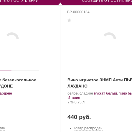
ТЬ О ПОСТУПЛЕНИИ
СООБЩИТЬ О ПОСТУПЛЕН
БР-00000134
е безалкогольное
Вино игристое ЗНМП Асти ПЬ
РДОНЕ
ЛАУДАНО
.
.
ардоне
белое, сладкое
мускат белый
,
пино бь
орт
Регион:
Сорт
Италия
инограда:
Крепость
.
Объем
винограда:
7 %
0.75 л
440 руб.
дан
Товар распродан