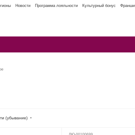
егионы
Новости
Программа лояльности
Культурный бонус
Франши
ое
ти (убывание)
ЛЮ-00100699