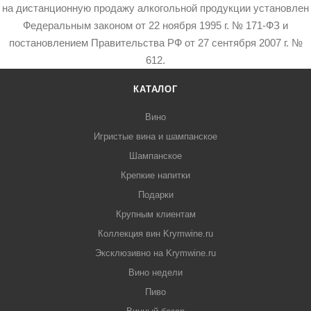
на дистанционную продажу алкогольной продукции установлен
Федеральным законом от 22 ноября 1995 г. № 171-ФЗ и
постановлением Правительства РФ от 27 сентября 2007 г. №
612.
КАТАЛОГ
Вино
Игристые вина и шампанское
Шампанское
Крепкие напитки
Подарки
Крупным клиентам
Коллекция вин Krymwine.ru
Эксклюзивно на Krymwine.ru
Вино недели
Пиво