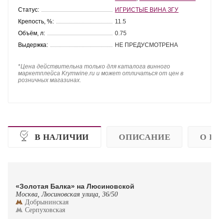
Статус:
ИГРИСТЫЕ ВИНА ЗГУ
Крепость, %:
11.5
Объём, л:
0.75
Выдержка:
НЕ ПРЕДУСМОТРЕНА
*
Цена действительна только для каталога винного
маркетплейса Krymwine.ru и может отличаться от цен в
розничных магазинах.
В НАЛИЧИИ
ОПИСАНИЕ
О П
«Золотая Балка» на Люсиновской
Москва, Люсиновская улица, 36/50
Добрынинская
Серпуховская