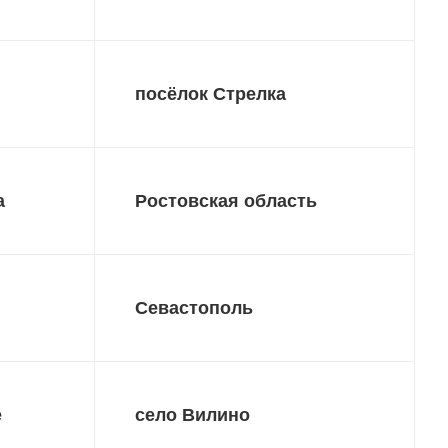
посёлок Стрелка
а
Ростовская область
Севастополь
е
село Вилино