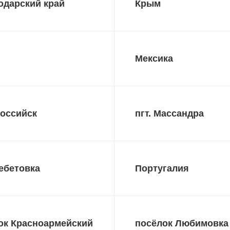
одарский край
Крым
Мексика
оссийск
пгт. Массандра
Щебетовка
Португалия
ок Красноармейский
посёлок Любимовка