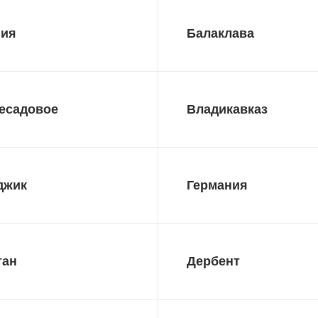
ния
Балаклава
есадовое
Владикавказ
джик
Германия
тан
Дербент