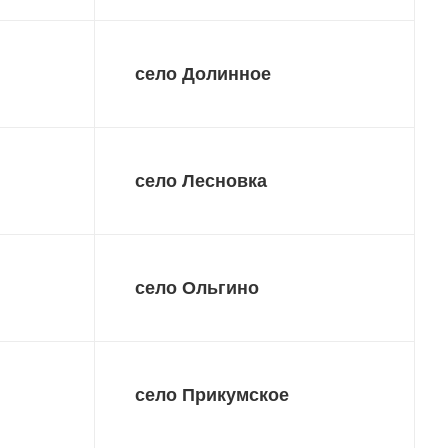
село Долинное
село Лесновка
село Ольгино
село Прикумское