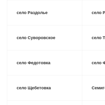
село Раздолье
село 
село Суворовское
село 
село Федотовка
село 
село Щебетовка
Семиг