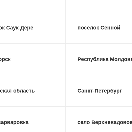
ок Саук-Дере
посёлок Сенной
орск
Республика Молдов
ская область
Санкт-Петербург
Варваровка
село Верхневадово