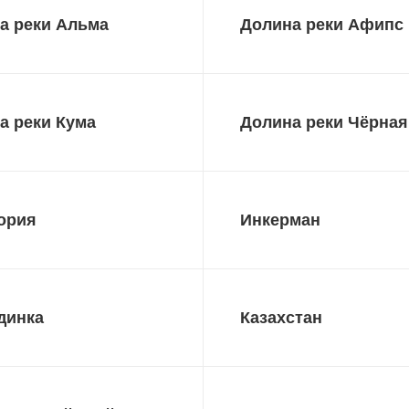
а реки Альма
Долина реки Афипс
а реки Кума
Долина реки Чёрная
ория
Инкерман
динка
Казахстан