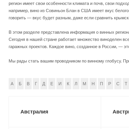
регион имеет свои особенности климата и почв, свои подхо
например, вино из Совиньон Блан в США имеет вкус белого
говорить — вкус будет разным, даже если сравнить крымск
В этом разделе представлена информация о винных регионах
Сегодня в нашей стране работает множество виноделен все
гаражных проектов. Каждое вино, созданное в России, — эт
Мы рады стать вашим проводником по винному глобусу. Пр
А
Б
В
Г
Д
Е
И
К
Л
М
Н
П
Р
С
Т
Австралия
Австр