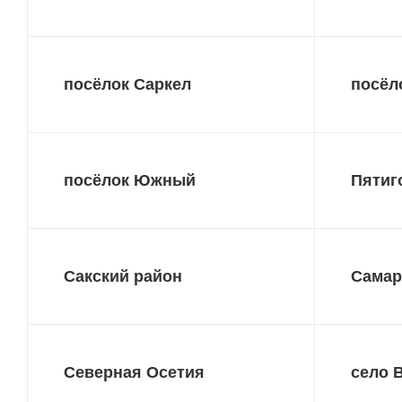
посёлок Саркел
посёл
посёлок Южный
Пятиг
Сакский район
Самар
Северная Осетия
село 