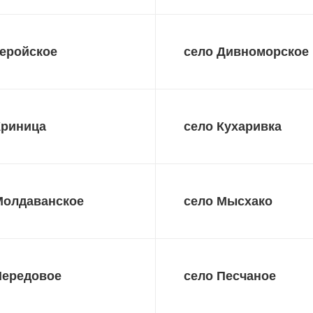
Геройское
село Дивноморское
Криница
село Кухаривка
Молдаванское
село Мысхако
Передовое
село Песчаное