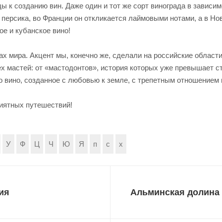
ды к созданию вин. Даже один и тот же сорт винограда в зависи
 персика, во Франции он откликается лаймовыми нотами, а в Но
ое и кубанское вино!
 мира. Акцент мы, конечно же, сделали на российские области, 
х мастей: от «мастодонтов», история которых уже превышает ст
о вино, созданное с любовью к земле, с трепетным отношением 
иятных путешествий!
У
Ф
Ц
Ч
Ю
Я
п
с
х
ия
Альминская долина