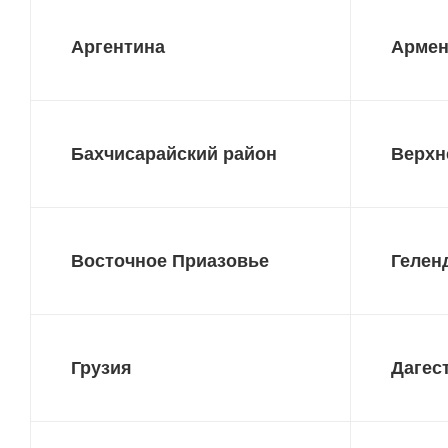
Аргентина
Арме
Бахчисарайский район
Верхн
Восточное Приазовье
Гелен
Грузия
Дагес