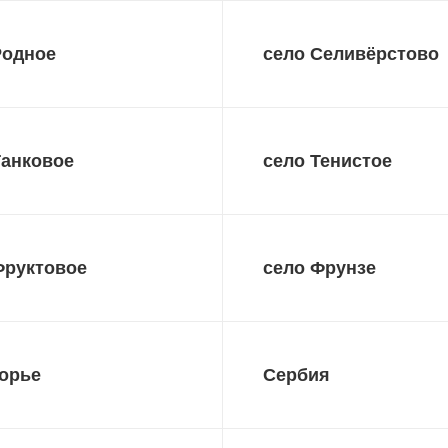
Родное
село Селивёрстово
Танковое
село Тенистое
Фруктовое
село Фрунзе
орье
Сербия