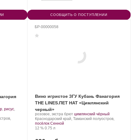
ИИ
СООБЩИТЬ О ПОСТУПЛЕНИИ
БР-00000058
Вино игристое ЗГУ Кубань Фанагория
нагория
THE LINES.ПЕТ НАТ «Цимлянский
ар
,
рисус
,
черный»
Производитель:
.
.
розовое, экстра брют
цимлянский чёрный
стров,
Фанагория.
Регион:
Сорт
Краснодарский край, Таманский полуостров,
винограда:
посёлок Сенной
Крепость
.
Объем
12 %
0.75 л