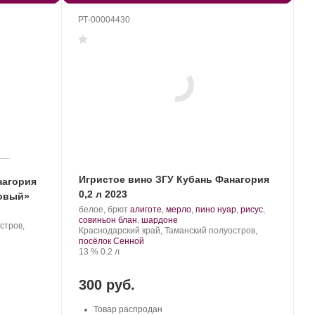
РТ-00004430
Игристое вино ЗГУ Кубань Фанагория
нагория
0,2 л 2023
ковый»
Производитель:
.
белое, брют
алиготе
,
мерло
,
пино нуар
,
рисус
,
Фанагория.
Сорт
.
совиньон блан
,
шардоне
стров,
Регион:
винограда:
Краснодарский край, Таманский полуостров,
посёлок Сенной
Крепость
.
Объем
13 %
0.2 л
300 руб.
Товар распродан