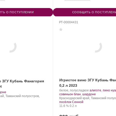
ТЬ О ПОСТУПЛЕНИИ
СООБЩИТЬ О ПОСТУПЛЕН
РТ-00004431
Игристое вино ЗГУ Кубань Фа
е ЗГУ Кубань Фанагория
0,2 л 2023
Н
Производитель:
.
белое, полусладкое
алиготе
,
пино ну
.
доне
Фанагория.
Сорт
.
совиньон блан
,
шардоне
ай, Таманский полуостров,
Регион:
винограда:
Краснодарский край, Таманский полуо
града:
посёлок Сенной
Крепость
.
Объем
11.6 %
0.2 л