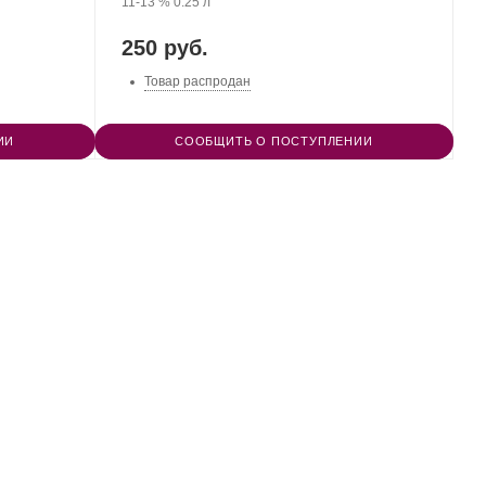
Крепость
.
Объем
11-13 %
0.25 л
250 руб.
Товар распродан
ИИ
СООБЩИТЬ О ПОСТУПЛЕНИИ