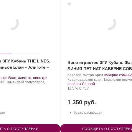
 ЗГУ Кубань THE LINES.
Вино игристое ЗГУ Кубань Фа
иньон Блан – Алиготе –
ЛИНИЯ ПЕТ НАТ КАБЕРНЕ СО
Производитель:
.
розовое, экстра брют
каберне совинь
.
ньон блан
,
алиготе
,
пино гри
Фанагория.
Регион:
Сорт
Краснодарский край, Таманский полуо
ай, Таманский полуостров,
винограда:
посёлок Сенной
града:
Крепость
.
Объем
11.5 %
0.75 л
1 350 руб.
дан
Товар распродан
ТЬ О ПОСТУПЛЕНИИ
СООБЩИТЬ О ПОСТУПЛЕН