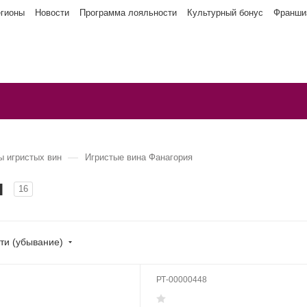
егионы
Новости
Программа лояльности
Культурный бонус
Франши
—
ы игристых вин
Игристые вина Фанагория
я
16
ти (убывание)
РТ-00000448