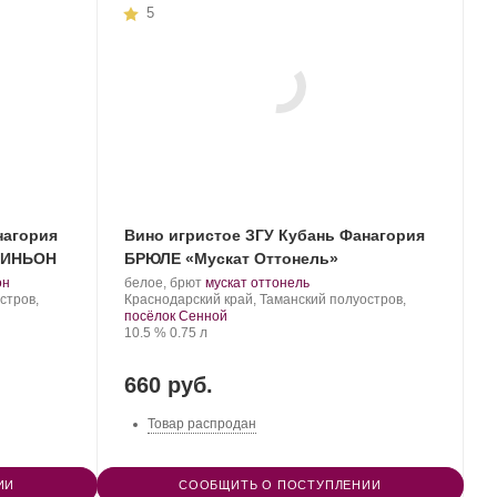
5
нагория
Вино игристое ЗГУ Кубань Фанагория
ВИНЬОН
БРЮЛЕ «Мускат Оттонель»
.
Производитель:
.
.
он
белое, брют
мускат оттонель
Фанагория.
Регион:
Сорт
стров,
Краснодарский край, Таманский полуостров,
винограда:
посёлок Сенной
Крепость
.
Объем
10.5 %
0.75 л
660 руб.
Товар распродан
ИИ
СООБЩИТЬ О ПОСТУПЛЕНИИ