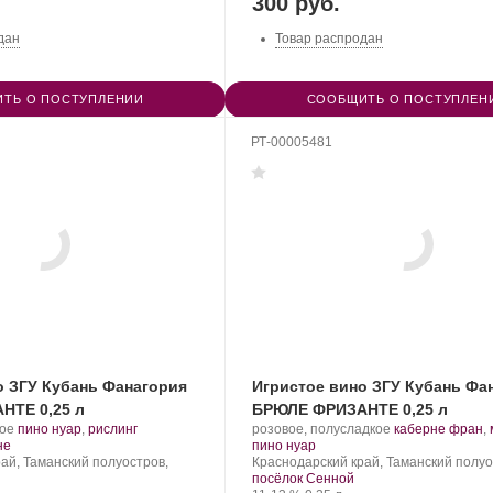
300 руб.
дан
Товар распродан
ТЬ О ПОСТУПЛЕНИИ
СООБЩИТЬ О ПОСТУПЛЕН
РТ-00005481
о ЗГУ Кубань Фанагория
Игристое вино ЗГУ Кубань Фа
НТЕ 0,25 л
БРЮЛЕ ФРИЗАНТЕ 0,25 л
.
Производитель:
.
кое
пино нуар
,
рислинг
розовое, полусладкое
каберне фран
,
.
Сорт
Фанагория.
.
Сорт
не
пино нуар
винограда:
Регион:
винограда:
ай, Таманский полуостров,
Краснодарский край, Таманский полуо
посёлок Сенной