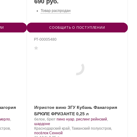
690 руб.
Товар распродан
ИИ
СООБЩИТЬ О ПОСТУПЛЕНИИ
РТ-00005480
нагория
Игристое вино ЗГУ Кубань Фанагория
БРЮЛЕ ФРИЗАНТЕ 0,25 л
Производитель:
.
мерло
,
белое, брют
пино нуар
,
рислинг рейнский
,
Фанагория.
.
Сорт
шардоне
Регион:
винограда:
стров,
Краснодарский край, Таманский полуостров,
посёлок Сенной