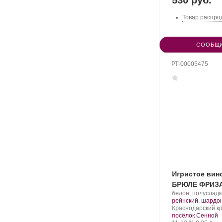
Товар распро
СООБЩИ
РТ-00005475
Игристое вин
БРЮЛЕ ФРИЗА
Производитель:
белое, полуслад
Фанагория.
рейнский
,
шардо
Регион:
Краснодарский кр
посёлок Сенной