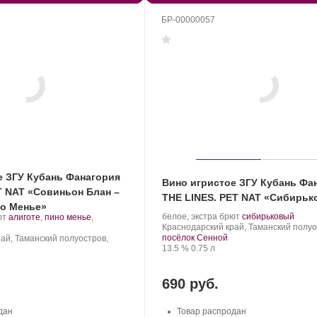
БР-00000057
е ЗГУ Кубань Фанагория
Вино игристое ЗГУ Кубань Фа
T NAT «Совиньон Блан –
THE LINES. PET NAT «Сибирь
но Менье»
Производитель:
.
.
белое, экстра брют
сибирьковый
.
ют
алиготе
,
пино менье
,
Фанагория.
Регион:
Сорт
Краснодарский край, Таманский полуо
Сорт
винограда:
посёлок Сенной
винограда:
ай, Таманский полуостров,
Крепость
.
Объем
13.5 %
0.75 л
690 руб.
дан
Товар распродан