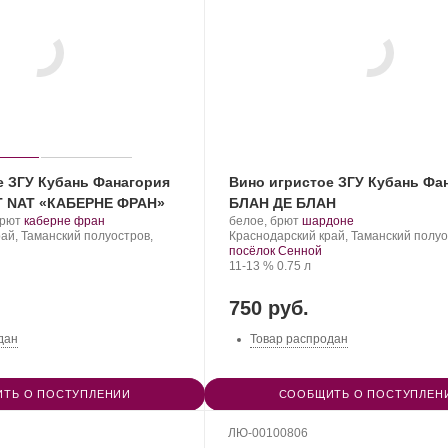
е ЗГУ Кубань Фанагория
Вино игристое ЗГУ Кубань Фа
T NAT «КАБЕРНЕ ФРАН»
БЛАН ДЕ БЛАН
.
.
Производитель:
.
.
брют
каберне фран
белое, брют
шардоне
Сорт
Фанагория.
Регион:
Сорт
ай, Таманский полуостров,
Краснодарский край, Таманский полуо
винограда:
винограда:
посёлок Сенной
Крепость
.
Объем
11-13 %
0.75 л
750 руб.
дан
Товар распродан
ТЬ О ПОСТУПЛЕНИИ
СООБЩИТЬ О ПОСТУПЛЕН
ЛЮ-00100806