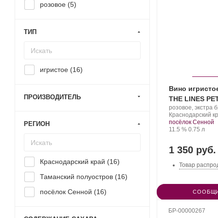
розовое (
5
)
ТИП
игристое (
16
)
Вино игристо
ПРОИЗВОДИТЕЛЬ
THE LINES PE
Производитель:
розовое, экстра 
Фанагория.
Регион:
Краснодарский кр
посёлок Сенной
РЕГИОН
Крепость
.
Объем
11.5 %
0.75 л
1 350 руб.
Краснодарский край (
16
)
Товар распро
Таманский полуостров (
16
)
посёлок Сенной (
16
)
СООБЩИ
БР-00000267