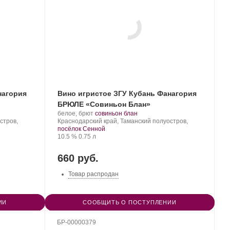
нагория
Вино игристое ЗГУ Кубань Фанагория
БРЮЛЕ «Совиньон Блан»
Производитель:
.
.
белое, брют
совиньон блан
Фанагория.
Регион:
Сорт
стров,
Краснодарский край, Таманский полуостров,
винограда:
посёлок Сенной
Крепость
.
Объем
10.5 %
0.75 л
660 руб.
Товар распродан
ИИ
СООБЩИТЬ О ПОСТУПЛЕНИИ
БР-00000379