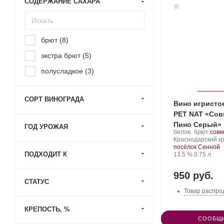
СОДЕРЖАНИЕ САХАРА
брют (
8
)
экстра брют (
5
)
полусладкое (
3
)
СОРТ ВИНОГРАДА
Вино игристое
PET NAT «Сов
Пино Серый»
ГОД УРОЖАЯ
Производитель:
.
белое, брют
сови
Фанагория.
Регион:
Сорт
Краснодарский кр
вино
посёлок Сенной
ПОДХОДИТ К
Крепость
.
Объем
13.5 %
0.75 л
950 руб.
СТАТУС
Товар распро
КРЕПОСТЬ, %
СООБЩИ