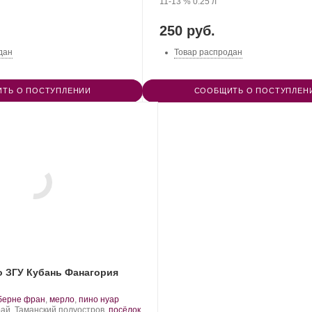
Крепость
.
Объем
11-13 %
0.25 л
250 руб.
дан
Товар распродан
ТЬ О ПОСТУПЛЕНИИ
СООБЩИТЬ О ПОСТУПЛЕН
о ЗГУ Кубань Фанагория
.
берне фран
,
мерло
,
пино нуар
рт
ай, Таманский полуостров,
посёлок