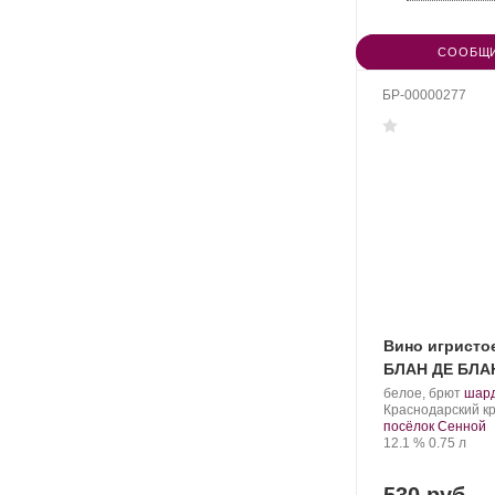
СООБЩИ
БР-00000277
Вино игристо
БЛАН ДЕ БЛА
Производитель:
.
белое, брют
шар
Фанагория.
Регион:
Сорт
Краснодарский кр
вино
посёлок Сенной
Крепость
.
Объем
12.1 %
0.75 л
530 руб.