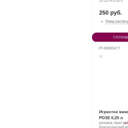
Крепость
.
Объем
11-13 %
0.25 л
250 руб.
Товар распро
СООБЩИ
РТ-00005477
Игристое вин
РОЗЕ 0,25 л
Производитель:
.
розовое, брют
ка
Фанагория.
Регион:
Со
Краснодарский кр