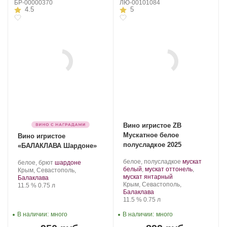
БР-00000370
ЛЮ-00101084
4.5
5
Вино игристое ZB
Мускатное белое
Вино игристое
полусладкое 2025
«БАЛАКЛАВА Шардоне»
Производитель:
.
белое, полусладкое
мускат
Производитель:
.
.
белое, брют
шардоне
Золотая
Сорт
белый
,
мускат оттонель
,
Золотая
Регион:
Сорт
Крым, Севастополь,
Балка.
.
винограда:
мускат янтарный
Балка.
винограда:
Балаклава
Регион:
Крым, Севастополь,
Крепость
.
Объем
11.5 %
0.75 л
Балаклава
Крепость
.
Объем
11.5 %
0.75 л
В наличии:
много
В наличии:
много