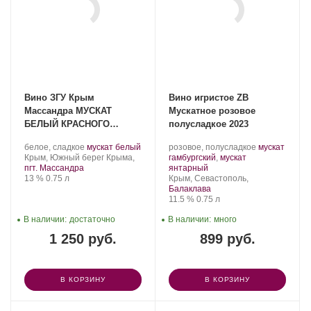
Вино ЗГУ Крым
Вино игристое ZB
Массандра МУСКАТ
Мускатное розовое
БЕЛЫЙ КРАСНОГО
полусладкое 2023
КАМНЯ 2021
Производитель:
.
.
Производитель:
.
белое, сладкое
мускат белый
розовое, полусладкое
мускат
Массандра.
Регион:
Сорт
Золотая
Сорт
Крым, Южный берег Крыма,
гамбургский
,
мускат
винограда:
Балка.
.
винограда:
пгт. Массандра
янтарный
Крепость
.
Объем
Регион:
13 %
0.75 л
Крым, Севастополь,
Балаклава
Крепость
.
Объем
11.5 %
0.75 л
В наличии:
достаточно
В наличии:
много
1 250 руб.
899 руб.
В КОРЗИНУ
В КОРЗИНУ