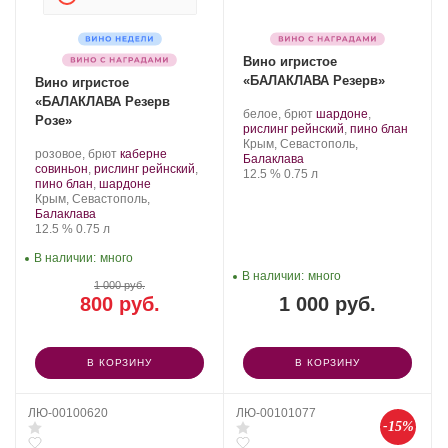
Вино игристое
«БАЛАКЛАВА Резерв»
Вино игристое
«БАЛАКЛАВА Резерв
Производитель:
.
белое, брют
шардоне
,
Розе»
Золотая
Сорт
.
рислинг рейнский
,
пино блан
Балка.
Регион:
винограда:
Крым, Севастополь,
Производитель:
.
розовое, брют
каберне
Балаклава
Золотая
Сорт
совиньон
,
рислинг рейнский
,
Крепость
.
Объем
12.5 %
0.75 л
Балка.
винограда:
.
пино блан
,
шардоне
Регион:
Крым, Севастополь,
Балаклава
Крепость
.
Объем
12.5 %
0.75 л
В наличии:
много
В наличии:
много
1 000 руб.
800 руб.
1 000 руб.
В КОРЗИНУ
В КОРЗИНУ
ЛЮ-00100620
ЛЮ-00101077
-15%