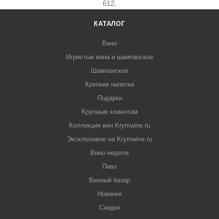
612.
КАТАЛОГ
Вино
Игристые вина и шампанское
Шампанское
Крепкие напитки
Подарки
Крупным клиентам
Коллекция вин Krymwine.ru
Эксклюзивно на Krymwine.ru
Вино недели
Пиво
Винный базар
Новинки
Скидки