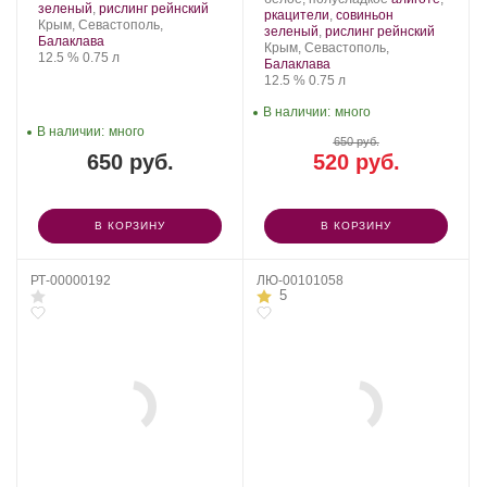
Балка.
винограда:
.
зеленый
,
рислинг рейнский
Золотая
Сорт
ркацители
,
совиньон
Регион:
Крым, Севастополь,
Балка.
винограда:
.
зеленый
,
рислинг рейнский
Балаклава
Регион:
Крым, Севастополь,
Крепость
.
Объем
12.5 %
0.75 л
Балаклава
Крепость
.
Объем
12.5 %
0.75 л
В наличии:
много
В наличии:
много
650 руб.
650 руб.
520 руб.
В КОРЗИНУ
В КОРЗИНУ
РТ-00000192
ЛЮ-00101058
5