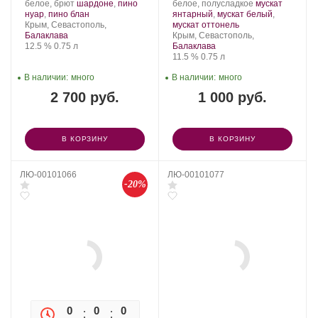
Производитель:
.
Производитель:
.
белое, брют
шардоне
,
пино
белое, полусладкое
мускат
Золотая
Сорт
.
Золотая
Сорт
нуар
,
пино блан
янтарный
,
мускат белый
,
Балка.
Регион:
винограда:
Балка.
.
винограда:
Крым, Севастополь,
мускат оттонель
Регион:
Балаклава
Крым, Севастополь,
Крепость
.
Объем
12.5 %
0.75 л
Балаклава
Крепость
.
Объем
11.5 %
0.75 л
В наличии:
много
В наличии:
много
2 700 руб.
1 000 руб.
В КОРЗИНУ
В КОРЗИНУ
ЛЮ-00101066
ЛЮ-00101077
-20%
0
0
0
0