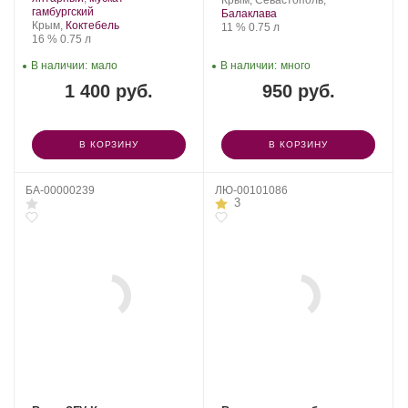
Крым, Севастополь,
марочных
.
винограда:
гамбургский
Балка.
винограда:
Балаклава
вин
Регион:
Крым,
Коктебель
Крепость
.
Объем
11 %
0.75 л
«Коктебель».
Крепость
.
Объем
16 %
0.75 л
В наличии:
мало
В наличии:
много
1 400 руб.
950 руб.
В КОРЗИНУ
В КОРЗИНУ
БА-00000239
ЛЮ-00101086
3