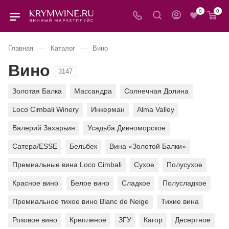
0
0
—
—
Главная
Каталог
Вино
Вино
3147
Золотая Балка
Массандра
Солнечная Долина
Loco Cimbali Winery
Инкерман
Alma Valley
Валерий Захарьин
Усадьба Дивноморское
Сатера/ESSE
Бельбек
Вина «Золотой Балки»
Премиальные вина Loco Cimbali
Сухое
Полусухое
Красное вино
Белое вино
Сладкое
Полусладкое
Премиальное тихое вино Blanc de Neige
Тихие вина
Розовое вино
Крепленое
ЗГУ
Кагор
Десертное