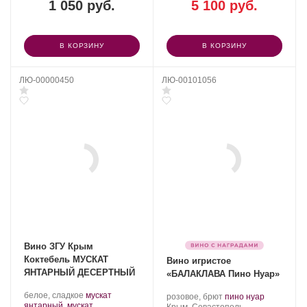
1 050 руб.
5 100 руб.
В КОРЗИНУ
В КОРЗИНУ
ЛЮ-00000450
ЛЮ-00101056
Вино ЗГУ Крым
Коктебель МУСКАТ
Вино игристое
ЯНТАРНЫЙ ДЕСЕРТНЫЙ
«БАЛАКЛАВА Пино Нуар»
Производитель:
.
белое, сладкое
мускат
Производитель:
.
.
розовое, брют
пино нуар
Завод
Сорт
янтарный
,
мускат
Золотая
Регион:
Сорт