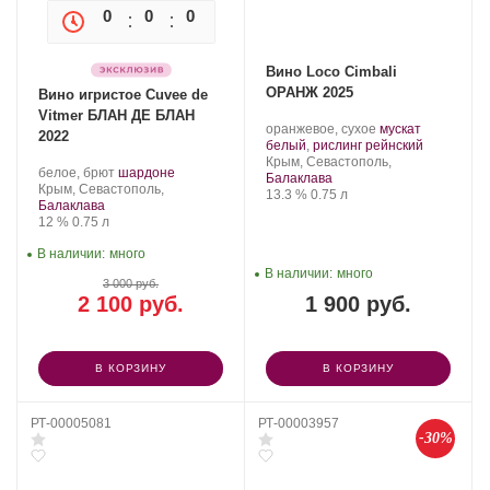
0
0
0
0
Вино Loco Cimbali
ОРАНЖ 2025
Вино игристое Cuvee de
Vitmer БЛАН ДЕ БЛАН
Производитель:
.
оранжевое, сухое
мускат
2022
Loco
Сорт
.
белый
,
рислинг рейнский
Cimbali
Регион:
винограда:
Крым, Севастополь,
Производитель:
.
.
белое, брют
шардоне
Winery.
Балаклава
Золотая
Регион:
Сорт
Крым, Севастополь,
Крепость
.
Объем
13.3 %
0.75 л
Балка.
винограда:
Балаклава
Крепость
.
Объем
12 %
0.75 л
В наличии:
много
В наличии:
много
3 000 руб.
2 100 руб.
1 900 руб.
В КОРЗИНУ
В КОРЗИНУ
РТ-00005081
РТ-00003957
-30%