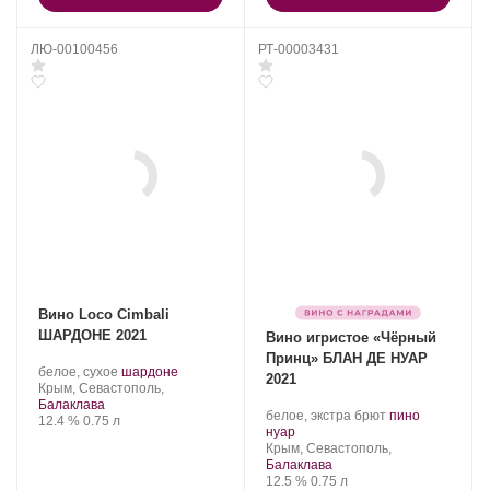
ЛЮ-00100456
РТ-00003431
Вино Loco Cimbali
ШАРДОНЕ 2021
Вино игристое «Чёрный
Принц» БЛАН ДЕ НУАР
Производитель:
.
.
белое, сухое
шардоне
2021
Loco
Регион:
Сорт
Крым, Севастополь,
Cimbali
винограда:
Балаклава
Производитель:
.
белое, экстра брют
пино
Winery.
Крепость
.
Объем
12.4 %
0.75 л
Золотая
.
Сорт
нуар
Балка.
Регион:
винограда:
Крым, Севастополь,
Балаклава
Крепость
.
Объем
12.5 %
0.75 л