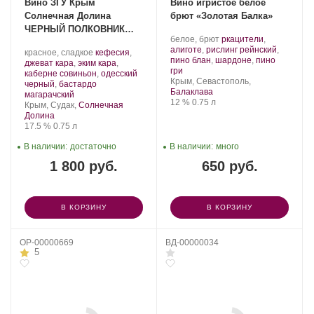
Вино ЗГУ Крым
Вино игристое белое
Солнечная Долина
брют «Золотая Балка»
ЧЕРНЫЙ ПОЛКОВНИК
Производитель:
.
белое, брют
ркацители
,
2019
Золотая
Сорт
алиготе
,
рислинг рейнский
,
Производитель:
.
красное, сладкое
кефесия
,
Балка.
винограда:
пино блан
,
шардоне
,
пино
Солнечная
Сорт
джеват кара
,
эким кара
,
.
гри
Долина.
винограда:
каберне совиньон
,
одесский
Регион:
Крым, Севастополь,
черный
,
бастардо
Балаклава
.
магарачский
Крепость
.
Объем
12 %
0.75 л
Регион:
Крым, Судак,
Солнечная
Долина
Крепость
.
Объем
17.5 %
0.75 л
В наличии:
достаточно
В наличии:
много
1 800 руб.
650 руб.
В КОРЗИНУ
В КОРЗИНУ
OP-00000669
ВД-00000034
5