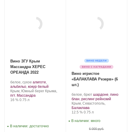
Вино ЗГУ Крым
Массандра ХЕРЕС
ОРЕАНДА 2022
Вино игристое
«БАЛАКЛАВА Резерв» (6
Производитель:
.
белое, сухое
алиготе
,
шт.)
Массандра.
Сорт
.
альбильо
,
кокур белый
Регион:
винограда:
Крым, Южный берег Крыма,
Производитель:
.
белое, брют
шардоне
,
пино
пгт. Массандра
Золотая
Сорт
.
блан
,
рислинг рейнский
Крепость
.
Объем
16 %
0.75 л
Балка.
Регион:
винограда:
Крым, Севастополь,
Балаклава
Крепость
.
Объем
12.5 %
0.75 л
В наличии:
много
В наличии:
достаточно
6 000 руб.