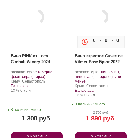
0
0
0
0
Вино PINK от Loco
Вино игристое Cuvee de
Cimbali Winery 2024
Vitmer Розе Брют 2022
Производитель:
.
Производитель:
.
розовое, сухое
каберне
розовое, брют
пино блан
,
Loco
Сорт
.
Золотая
Сорт
фран
,
сира (шираз)
пино нуар
,
шардоне
,
пино
Cimbali
Регион:
винограда:
Балка.
.
винограда:
Крым, Севастополь,
менье
Winery.
Регион:
Балаклава
Крым, Севастополь,
Крепость
.
Объем
13 %
0.75 л
Балаклава
Крепость
.
Объем
12 %
0.75 л
В наличии:
много
В наличии:
много
2 700 руб.
1 300 руб.
1 890 руб.
В КОРЗИНУ
В КОРЗИНУ