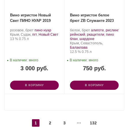
Вино игристое Новый
Вино игристое белое
Свет ПИНО НУАР 2019
брют ZB Спуманте 2023
Производитель:
.
.
Производитель:
.
розовое, брют
пино нуар
белое, брют
алиготе
,
рислинг
Новый
Регион:
Сорт
Золотая
Сорт
Крым, Судак,
пгт. Новый Свет
рейнский
,
ркацители
,
пино
Свет.
Крепость
.
Объем
винограда:
Балка.
винограда:
.
13 %
0.75 л
блан
,
шардоне
Регион:
Крым, Севастополь,
Балаклава
Крепость
.
Объем
12.5 %
0.75 л
В наличии:
много
В наличии:
много
3 000 руб.
750 руб.
В КОРЗИНУ
В КОРЗИНУ
ПОКАЗАТЬ ЕЩЕ
1
2
3
132