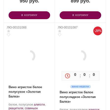
950 руб.
899 руб.
В КОРЗИНУ
В КОРЗИНУ
ЛЮ-00101088
ЛЮ-00101087
-20%
0
0
0
0
Вино игристое белое
полусухое «Золотая
Вино игристое белое
Балка»
полусладкое «Золотая
Балка»
Производитель:
.
белое, полусухое
алиготе
,
Золотая
Сорт
ркацители
,
совиньон
Производитель:
.
белое, полусладкое
алиготе
,