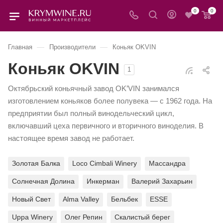
0
0
—
—
Главная
Производители
Коньяк OKVIN
Коньяк OKVIN
1
Октябрьский коньячный завод OK’VIN занимался
изготовлением коньяков более полувека — с 1962 года. На
предприятии был полный винодельческий цикл,
включавший цеха первичного и вторичного виноделия. В
настоящее время завод не работает.
Золотая Балка
Loco Cimbali Winery
Массандра
Солнечная Долина
Инкерман
Валерий Захарьин
Новый Свет
Alma Valley
Бельбек
ESSE
Uppa Winery
Олег Репин
Скалистый берег