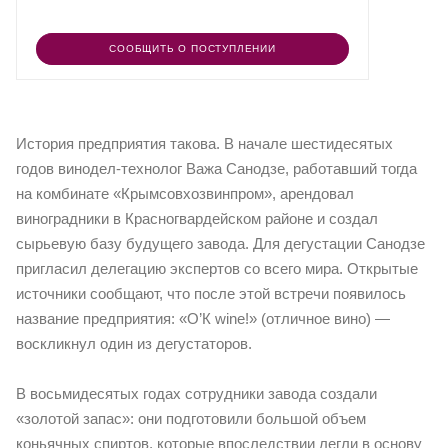
СООБЩИТЬ О ПОСТУПЛЕНИИ
История предприятия такова. В начале шестидесятых
годов винодел-технолог Важа Санодзе, работавший тогда
на комбинате «Крымсовхозвинпром», арендовал
виноградники в Красногвардейском районе и создал
сырьевую базу будущего завода. Для дегустации Санодзе
пригласил делегацию экспертов со всего мира. Открытые
источники сообщают, что после этой встречи появилось
название предприятия: «О’К wine!» (отличное вино) —
воскликнул один из дегустаторов.
В восьмидесятых годах сотрудники завода создали
«золотой запас»: они подготовили большой объем
коньячных спиртов, которые впоследствии легли в основу