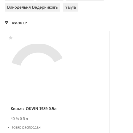
Винодельня Ведерниковъ
Yaiyla
ФИЛЬТР
Коньяк OKVIN 1989 0.5л
Производитель:
.
Крепость
.
Объем
40 %
0.5 л
OKVIN.
Товар распродан