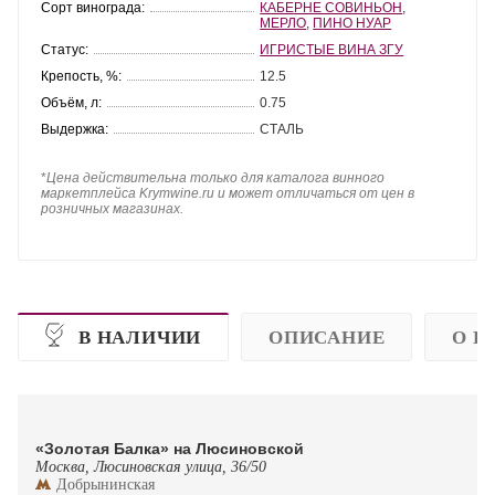
Сорт винограда:
КАБЕРНЕ СОВИНЬОН
,
МЕРЛО
,
ПИНО НУАР
Статус:
ИГРИСТЫЕ ВИНА ЗГУ
Крепость, %:
12.5
Объём, л:
0.75
Выдержка:
СТАЛЬ
*
Цена действительна только для каталога винного
маркетплейса Krymwine.ru и может отличаться от цен в
розничных магазинах.
В НАЛИЧИИ
ОПИСАНИЕ
О П
«Золотая Балка» на Люсиновской
Москва, Люсиновская улица, 36/50
Добрынинская