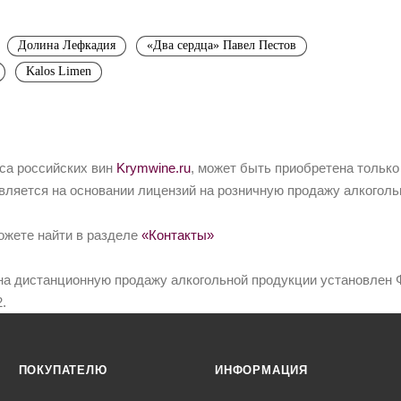
Долина Лефкадия
«Два сердца» Павел Пестов
Kalos Limen
йса российских вин
Krymwine.ru
, может быть приобретена только
вляется на основании лицензий на розничную продажу алкоголь
ожете найти в разделе
«Контакты»
на дистанционную продажу алкогольной продукции установлен Ф
.
ПОКУПАТЕЛЮ
ИНФОРМАЦИЯ