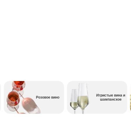
Игристые вина и
Розовое вино
шампанское