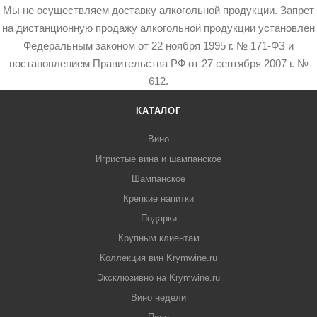
Мы не осуществляем доставку алкогольной продукции. Запрет
на дистанционную продажу алкогольной продукции установлен
Федеральным законом от 22 ноября 1995 г. № 171-ФЗ и
постановлением Правительства РФ от 27 сентября 2007 г. №
612.
КАТАЛОГ
Вино
Игристые вина и шампанское
Шампанское
Крепкие напитки
Подарки
Крупным клиентам
Коллекция вин Krymwine.ru
Эксклюзивно на Krymwine.ru
Вино недели