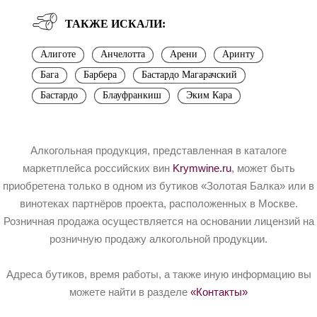
ТАКЖЕ ИСКАЛИ:
Алиготе
Анчелотта
Арени
Аринту
Бага
Барбера
Бастардо Магарачский
Бастардо
Блауфранкиш
Эким Кара
Алкогольная продукция, представленная в каталоге
маркетплейса российских вин
Krymwine.ru
, может быть
приобретена только в одном из бутиков «Золотая Балка» или в
винотеках партнёров проекта, расположенных в Москве.
Розничная продажа осуществляется на основании лицензий на
розничную продажу алкогольной продукции.
Адреса бутиков, время работы, а также иную информацию вы
можете найти в разделе
«Контакты»