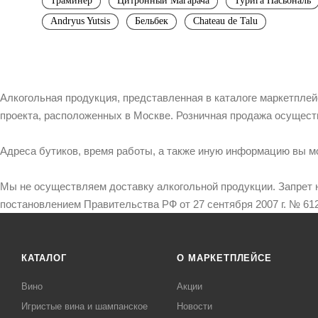
Траминер
Цитронный Магарача
Турига Насьональ
Andryus Yutsis
Бельбек
Chateau de Talu
Алкогольная продукция, представленная в каталоге маркетпле
проекта, расположенных в Москве. Розничная продажа осущест
Адреса бутиков, время работы, а также иную информацию вы м
Мы не осуществляем доставку алкогольной продукции. Запрет 
постановлением Правительства РФ от 27 сентября 2007 г. № 612
КАТАЛОГ
О МАРКЕТПЛЕЙСЕ
Вино
Акции
Игристые вина и шампанское
Новости