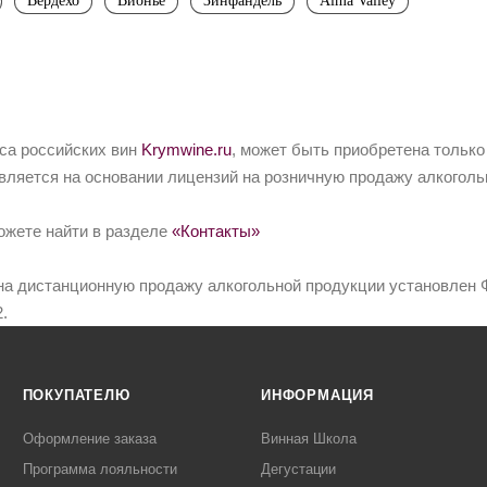
Вердехо
Вионье
Зинфандель
Alma Valley
йса российских вин
Krymwine.ru
, может быть приобретена только
вляется на основании лицензий на розничную продажу алкоголь
ожете найти в разделе
«Контакты»
на дистанционную продажу алкогольной продукции установлен Ф
.
ПОКУПАТЕЛЮ
ИНФОРМАЦИЯ
Оформление заказа
Винная Школа
Программа лояльности
Дегустации