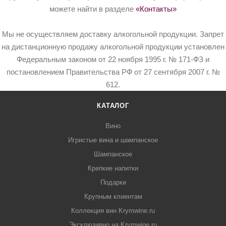
можете найти в разделе
«Контакты»
Мы не осуществляем доставку алкогольной продукции. Запрет
на дистанционную продажу алкогольной продукции установлен
Федеральным законом от 22 ноября 1995 г. № 171-ФЗ и
постановлением Правительства РФ от 27 сентября 2007 г. №
612.
КАТАЛОГ
Вино
Игристые вина и шампанское
Шампанское
Крепкие напитки
Подарки
Крупным клиентам
Коллекция вин Krymwine.ru
Эксклюзивно на Krymwine.ru