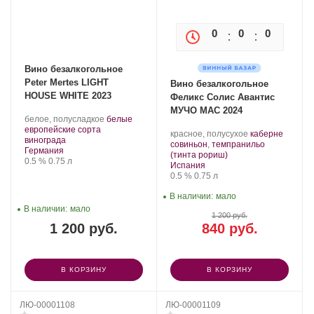
0
0
0
0
Вино безалкогольное
Peter Mertes LIGHT
Вино безалкогольное
HOUSE WHITE 2023
Феликс Солис Авантис
МУЧО МАС 2024
Производитель:
.
белое, полусладкое
белые
Peter
Сорт
европейские сорта
.
красное, полусухое
каберне
Mertes.
.
винограда:
винограда
Сорт
совиньон
,
темпранильо
Регион:
Германия
.
винограда:
(тинта рориш)
Крепость
.
Объем
0.5 %
0.75 л
Регион:
Испания
Крепость
.
Объем
0.5 %
0.75 л
В наличии:
мало
В наличии:
мало
1 200 руб.
1 200 руб.
840 руб.
В КОРЗИНУ
В КОРЗИНУ
ЛЮ-00001108
ЛЮ-00001109