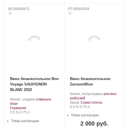
00-00000872
РТ-00004354
Вино безалкогольное Bon
Вино безалкогольное
Voyage SAUVIGNON
ZeroumWine
BLANC 2022
Производитель:
.
белое, полусладкое
рислинг
ZeroumWine.
.
Сорт
рейнский
.
белое, сладкое
совиньон
Регион:
винограда:
Крым,
Севастополь
.
Сорт
блан
Крепость
.
Объем
0.5 %
0.75 л
Регион:
винограда:
Германия
Крепость
.
Объем
0.5 %
0.75 л
Товар распродан
Товар распродан
2 000 руб.