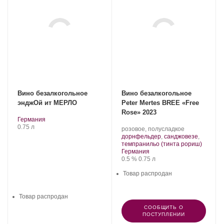
Вино безалкогольное
Вино безалкогольное
энджОй ит МЕРЛО
Peter Mertes BREE «Free
Rose» 2023
.
Регион:
Германия
Объем
0.75 л
Производитель:
.
розовое, полусладкое
Peter
Сорт
дорнфельдер
,
санджовезе
,
Mertes.
винограда:
.
темпранильо (тинта рориш)
Регион:
Германия
Крепость
.
Объем
0.5 %
0.75 л
Товар распродан
Товар распродан
СООБЩИТЬ О
ПОСТУПЛЕНИИ