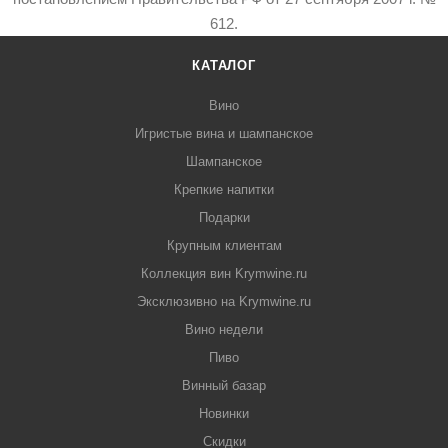
612.
КАТАЛОГ
Вино
Игристые вина и шампанское
Шампанское
Крепкие напитки
Подарки
Крупным клиентам
Коллекция вин Krymwine.ru
Эксклюзивно на Krymwine.ru
Вино недели
Пиво
Винный базар
Новинки
Скидки