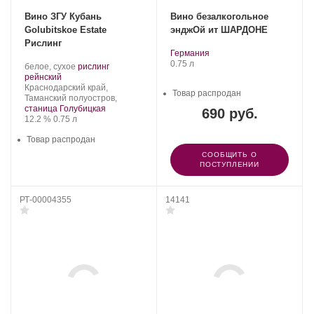
Вино ЗГУ Кубань
Вино безалкогольное
Golubitskoe Estate
энджОй ит ШАРДОНЕ
Рислинг
.
Регион:
Германия
Объем
0.75 л
Производитель:
.
белое, сухое
рислинг
Поместье
.
Сорт
рейнский
Голубицкое.
Регион:
винограда:
Краснодарский край,
Товар распродан
Таманский полуостров,
станица Голубицкая
690 руб.
Крепость
.
Объем
12.2 %
0.75 л
Товар распродан
СООБЩИТЬ О
ПОСТУПЛЕНИИ
РТ-00004355
14141