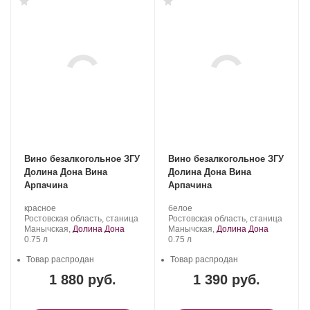
Вино безалкогольное ЗГУ
Вино безалкогольное ЗГУ
Долина Дона Вина
Долина Дона Вина
Арпачина
Арпачина
Производитель:
.
Производитель:
.
красное
белое
Арпачина.
Регион:
Арпачина.
Регион:
Ростовская область, станица
Ростовская область, станица
Манычская,
Долина Дона
Манычская,
Долина Дона
Объем
Объем
0.75 л
0.75 л
Товар распродан
Товар распродан
1 880 руб.
1 390 руб.