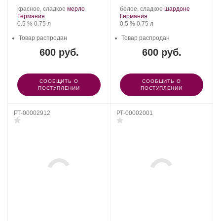
.
.
.
.
красное, сладкое
мерло
белое, сладкое
шардоне
Регион:
Сорт
Регион:
Сорт
Германия
Германия
Крепость
.
Объем
винограда:
Крепость
.
Объем
винограда:
0.5 %
0.75 л
0.5 %
0.75 л
Товар распродан
Товар распродан
600 руб.
600 руб.
СООБЩИТЬ О
СООБЩИТЬ О
ПОСТУПЛЕНИИ
ПОСТУПЛЕНИИ
РТ-00002912
РТ-00002001