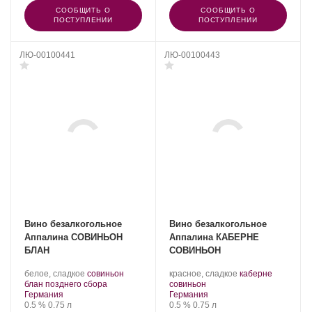
СООБЩИТЬ О
СООБЩИТЬ О
ПОСТУПЛЕНИИ
ПОСТУПЛЕНИИ
ЛЮ-00100441
ЛЮ-00100443
Вино безалкогольное
Вино безалкогольное
Аппалина СОВИНЬОН
Аппалина КАБЕРНЕ
БЛАН
СОВИНЬОН
.
.
белое, сладкое
совиньон
красное, сладкое
каберне
Сорт
.
.
Сорт
блан позднего сбора
совиньон
Регион:
винограда:
Регион:
винограда:
Германия
Германия
Крепость
.
Объем
Крепость
.
Объем
0.5 %
0.75 л
0.5 %
0.75 л