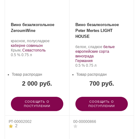
Вино безалкогольное
Вино безалкогольное
ZeroumWine
Peter Mertes LIGHT
HOUSE
Производитель:
.
красное, полусладкое
ZeroumWine.
.
Сорт
каберне совиньон
Производитель:
.
белое, сладкое
белые
Регион:
винограда:
Крым,
Севастополь
Peter
Сорт
европейские сорта
Крепость
.
Объем
0.5 %
0.75 л
Mertes.
.
винограда:
винограда
Регион:
Германия
Крепость
.
Объем
0.5 %
0.75 л
Товар распродан
Товар распродан
2 000 руб.
700 руб.
СООБЩИТЬ О
СООБЩИТЬ О
ПОСТУПЛЕНИИ
ПОСТУПЛЕНИИ
РТ-00002002
00-00000866
2