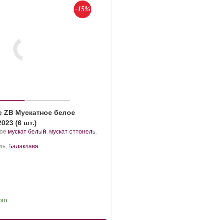
-15%
е ZB Мускатное белое
023 (6 шт.)
.
кое
мускат белый
,
мускат оттонель
,
Сорт
винограда:
ль,
Балаклава
ого