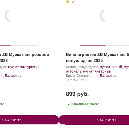
5
е ZB Мускатное розовое
Вино игристое ZB Мускатное 
2023
полусладкое 2025
.
Производитель:
.
дкое
мускат гамбургский
,
белое, полусладкое
мускат белый
,
му
Сорт
Золотая
Сорт
.
оттонель
,
мускат янтарный
винограда:
Балка.
Регион:
винограда:
ль,
Балаклава
Крым, Севастополь,
Балаклава
Крепость
.
Объем
11.5 %
0.75 л
899 руб.
ого
В наличии:
много
В КОРЗИНУ
В КОРЗИНУ