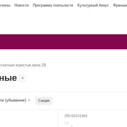
егионы
Новости
Программа лояльности
Культурный бонус
Франши
скатные игристые вина ZB
тные
4
ти (убывание)
Скидки
ЛЮ-00101084