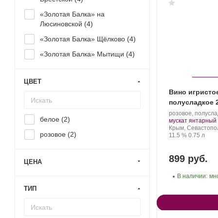
«Золотая Балка» на
Люсиновской (
4
)
«Золотая Балка» Щёлково (
4
)
«Золотая Балка» Мытищи (
4
)
ЦВЕТ
Вино игристо
полусладкое 
Производитель:
розовое, полусла
белое (
2
)
Золотая
.
мускат янтарный
Балка.
Регион:
Крым, Севастопо
розовое (
2
)
Крепость
.
Объем
11.5 %
0.75 л
899 руб.
ЦЕНА
В наличии:
мн
ТИП