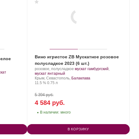
Вино игристое ZB Мускатное розовое
белое
полусладкое 2023 (6 шт.)
Производитель:
.
розовое, полусладкое
мускат гамбургский
,
скат
Золотая
.
Сорт
мускат янтарный
Балка.
Регион:
винограда:
Крым, Севастополь,
Балаклава
Крепость
.
Объем
11.5 %
0.75 л
5 394 руб.
4 584 руб.
В наличии:
много
В КОРЗИНУ