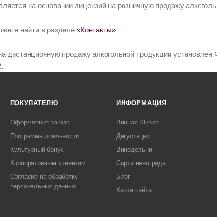
вляется на основании лицензий на розничную продажу алкоголь
ожете найти в разделе
«Контакты»
на дистанционную продажу алкогольной продукции установлен Ф
.
ПОКУПАТЕЛЮ
ИНФОРМАЦИЯ
Оформление заказа
Винная Школа
Программа лояльности
Дегустации
Культурный бонус
Винодельни
Корпоративным клиентам
Сорта винограда
Согласие на обработку
Блог
персональных данных
Карта сайта