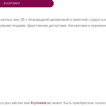
В КОРЗИНУ
катных вин ZB с благородной ароматикой и приятной сладость
довыми ягодами, фруктовыми десертами, бисквитами и морожен
йса российских вин
Krymwine.ru
, может быть приобретена только