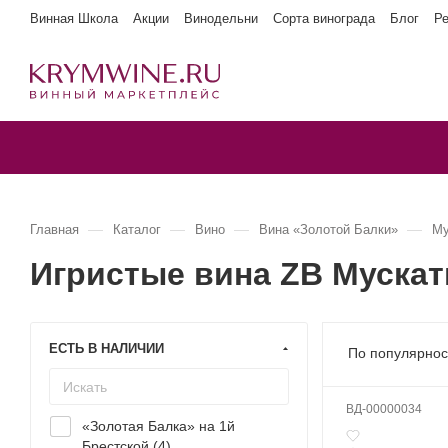
Винная Школа
Акции
Винодельни
Сорта винограда
Блог
Р
—
—
—
—
Главная
Каталог
Вино
Вина «Золотой Балки»
Му
Игристые вина ZB Муска
ЕСТЬ В НАЛИЧИИ
По популярнос
ВД-00000034
«Золотая Балка» на 1й
Брестской (
4
)