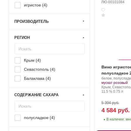
ЛЮ-00101084
игристое (
4
)
ПРОИЗВОДИТЕЛЬ
РЕГИОН
Крым (
4
)
Вино игристо
Севастополь (
4
)
полусладкое 2
Балаклава (
4
)
Производитель:
белое, полуслад
Золотая
.
мускат розовый
Балка.
Регион:
Крым, Севастопо
Крепость
.
Объем
11.5 %
0.75 л
СОДЕРЖАНИЕ САХАРА
5 394 руб.
4 584 руб.
полусладкое (
4
)
В наличии:
мн