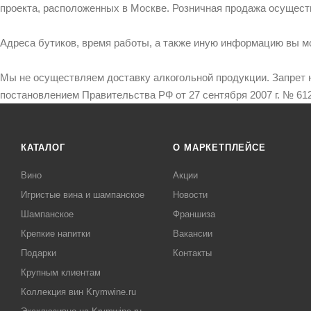
проекта, расположенных в Москве. Розничная продажа осущест
Адреса бутиков, время работы, а также иную информацию вы м
Мы не осуществляем доставку алкогольной продукции. Запрет 
постановлением Правительства РФ от 27 сентября 2007 г. № 612
КАТАЛОГ
О МАРКЕТПЛЕЙСЕ
Вино
Акции
Игристые вина и шампанское
Новости
Шампанское
Франшиза
Крепкие напитки
Вакансии
Подарки
Контакты
Крупным клиентам
Коллекция вин Krymwine.ru