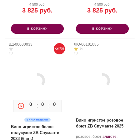
4 500 руб.
4 500 руб.
3 825 руб.
3 825 руб.
В КОРЗИНУ
В КОРЗИНУ
ВД-00000033
ЛЮ-00101085
-20%
5
0
0
0
0
Вино игристое розовое
брют ZB Спуманте 2025
Вино игристое белое
полусухое ZB Спуманте
Производитель:
.
розовое, брют
алиготе
,
2023 (6 шт.)