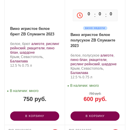
0
0
0
0
Вино игристое белое
брют ZB Спуманте 2023
Вино игристое белое
полусухое ZB Спуманте
Производитель:
.
белое, брют
алиготе
,
рислинг
2023
Золотая
Сорт
рейнский
,
ркацители
,
пино
Балка.
винограда:
.
блан
,
шардоне
Производитель:
.
белое, полусухое
алиготе
,
Регион:
Крым, Севастополь,
Золотая
Сорт
пино блан
,
ркацители
,
Балаклава
Балка.
винограда:
.
рислинг рейнский
,
шардоне
Крепость
.
Объем
12.5 %
0.75 л
Регион:
Крым, Севастополь,
Балаклава
Крепость
.
Объем
12.5 %
0.75 л
В наличии:
много
В наличии:
много
750 руб.
750 руб.
600 руб.
В КОРЗИНУ
В КОРЗИНУ