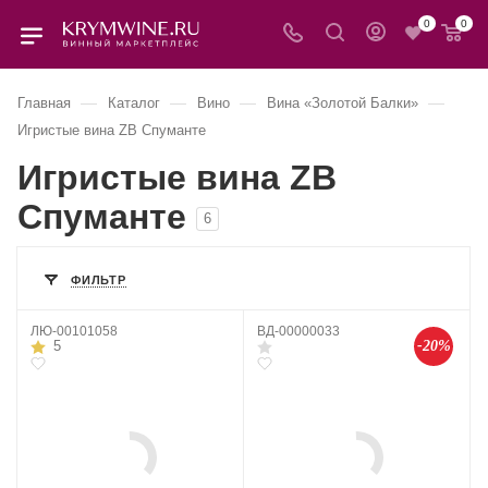
0
0
—
—
—
—
Главная
Каталог
Вино
Вина «Золотой Балки»
Игристые вина ZB Спуманте
Игристые вина ZB
Спуманте
6
ФИЛЬТР
ЛЮ-00101058
ВД-00000033
-20%
5