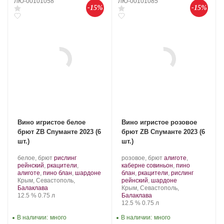
ЛЮ-00101058
ЛЮ-00101085
-15%
-15%
Вино игристое белое
Вино игристое розовое
брют ZB Спуманте 2023 (6
брют ZB Спуманте 2023 (6
шт.)
шт.)
Производитель:
.
Производитель:
.
белое, брют
рислинг
розовое, брют
алиготе
,
Золотая
Сорт
Золотая
Сорт
рейнский
,
ркацители
,
каберне совиньон
,
пино
Балка.
винограда:
.
Балка.
винограда:
алиготе
,
пино блан
,
шардоне
блан
,
ркацители
,
рислинг
Регион:
.
Крым, Севастополь,
рейнский
,
шардоне
Регион:
Балаклава
Крым, Севастополь,
Крепость
.
Объем
12.5 %
0.75 л
Балаклава
Крепость
.
Объем
12.5 %
0.75 л
В наличии:
много
В наличии:
много