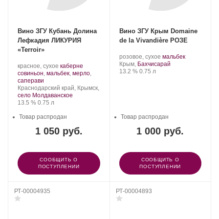
Вино ЗГУ Кубань Долина
Вино ЗГУ Крым Domaine
Лефкадия ЛИКУРИЯ
de la Vivandière РОЗЕ
«Terroir»
Производитель:
.
.
розовое, сухое
мальбек
Domaine
Регион:
Сорт
Крым,
Бахчисарай
Производитель:
.
красное, сухое
каберне
de
Крепость
.
Объем
винограда:
13.2 %
0.75 л
Долина
Сорт
совиньон
,
мальбек
,
мерло
,
la
Лефкадия.
.
винограда:
саперави
Vivandière.
Регион:
Краснодарский край, Крымск,
село Молдаванское
Крепость
.
Объем
13.5 %
0.75 л
Товар распродан
Товар распродан
1 050 руб.
1 000 руб.
СООБЩИТЬ О
СООБЩИТЬ О
ПОСТУПЛЕНИИ
ПОСТУПЛЕНИИ
РТ-00004935
РТ-00004893