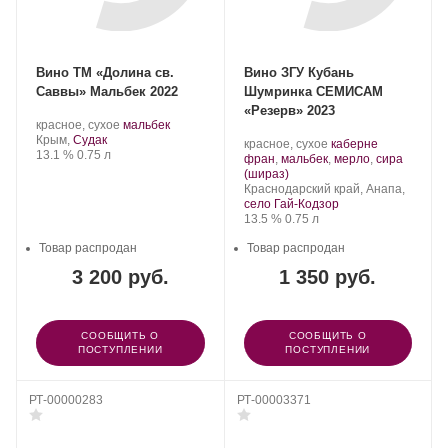
Вино ТМ «Долина св.
Вино ЗГУ Кубань
Саввы» Мальбек 2022
Шумринка СЕМИСАМ
«Резерв» 2023
Производитель:
.
.
красное, сухое
мальбек
«Винные
Регион:
Сорт
Крым,
Судак
Производитель:
.
красное, сухое
каберне
подвалы
Крепость
.
Объем
винограда:
13.1 %
0.75 л
Шумринка.
Сорт
фран
,
мальбек
,
мерло
,
сира
Судака».
.
винограда:
(шираз)
Регион:
Краснодарский край, Анапа,
село Гай-Кодзор
Крепость
.
Объем
13.5 %
0.75 л
Товар распродан
Товар распродан
3 200 руб.
1 350 руб.
СООБЩИТЬ О
СООБЩИТЬ О
ПОСТУПЛЕНИИ
ПОСТУПЛЕНИИ
РТ-00000283
РТ-00003371