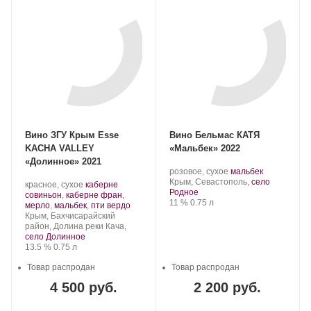
Вино ЗГУ Крым Esse
Вино Бельмас КАТЯ
KACHA VALLEY
«Мальбек» 2022
«Долинное» 2021
Производитель:
.
.
розовое, сухое
мальбек
Belmas
Регион:
Сорт
Крым, Севастополь,
село
Производитель:
.
красное, сухое
каберне
Winery.
винограда:
Родное
Сатера/ESSE.
Сорт
совиньон
,
каберне фран
,
Крепость
.
Объем
11 %
0.75 л
винограда:
.
мерло
,
мальбек
,
пти вердо
Регион:
Крым, Бахчисарайский
район, Долина реки Кача,
село Долинное
Крепость
.
Объем
13.5 %
0.75 л
Товар распродан
Товар распродан
4 500 руб.
2 200 руб.