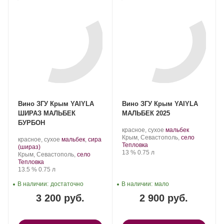
Вино ЗГУ Крым YAIYLA
Вино ЗГУ Крым YAIYLA
ШИРАЗ МАЛЬБЕК
МАЛЬБЕК 2025
БУРБОН
Производитель:
.
.
красное, сухое
мальбек
YAIYLA.
Регион:
Сорт
Крым, Севастополь,
село
Производитель:
.
красное, сухое
мальбек
,
сира
винограда:
Тепловка
YAIYLA.
.
Сорт
(шираз)
Крепость
.
Объем
13 %
0.75 л
Регион:
винограда:
Крым, Севастополь,
село
Тепловка
Крепость
.
Объем
13.5 %
0.75 л
В наличии:
достаточно
В наличии:
мало
3 200 руб.
2 900 руб.