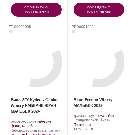
СООБЩИТЬ О
СООБЩИТЬ О
ПОСТУПЛЕНИИ
ПОСТУПЛЕНИИ
РТ-00003905
РТ-00004889
Вино ЗГУ Кубань Gunko
Вино Ferrum Winery
Winery КАБЕРНЕ ФРАН -
МАЛЬБЕК 2022
МАЛЬБЕК 2024
Производитель:
.
.
красное, сухое
мальбек
Ferrum
Регион:
Сорт
Ставропольский край,
Производитель:
.
розовое, сухое
каберне
Winery.
винограда:
Пятигорск
Gunko
.
Сорт
фран
,
мальбек
Крепость
.
Объем
11 %
0.75 л
Winery.
Регион:
винограда:
Краснодарский край, Крымск,
станица Нижнебаканская