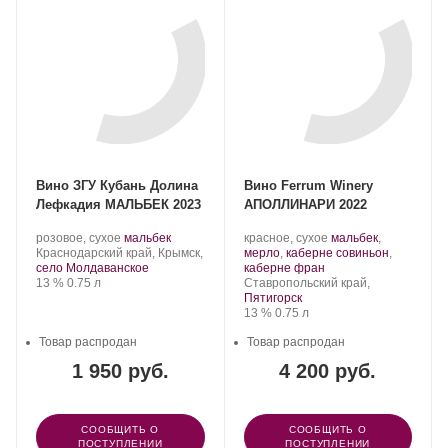
Вино ЗГУ Кубань Долина
Вино Ferrum Winery
Лефкадия МАЛЬБЕК 2023
АПОЛЛИНАРИ 2022
Производитель:
.
.
Производитель:
.
розовое, сухое
мальбек
красное, сухое
мальбек
,
Долина
Регион:
Сорт
Ferrum
Сорт
Краснодарский край, Крымск,
мерло
,
каберне совиньон
,
Лефкадия.
винограда:
Winery.
.
винограда:
село Молдаванское
каберне фран
Крепость
.
Объем
Регион:
13 %
0.75 л
Ставропольский край,
Пятигорск
Крепость
.
Объем
13 %
0.75 л
Товар распродан
Товар распродан
1 950 руб.
4 200 руб.
СООБЩИТЬ О
СООБЩИТЬ О
ПОСТУПЛЕНИИ
ПОСТУПЛЕНИИ