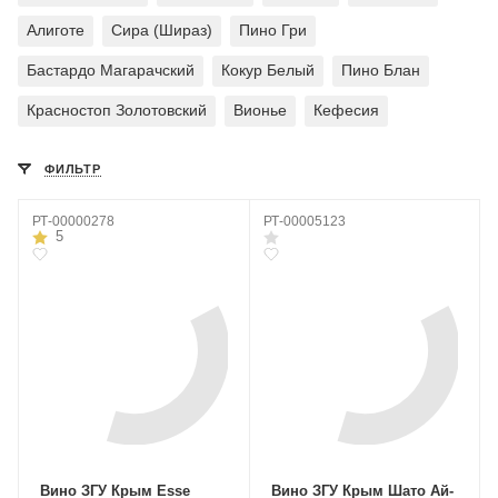
Алиготе
Сира (Шираз)
Пино Гри
Бастардо Магарачский
Кокур Белый
Пино Блан
Красностоп Золотовский
Вионье
Кефесия
ФИЛЬТР
РТ-00000278
РТ-00005123
5
Вино ЗГУ Крым Esse
Вино ЗГУ Крым Шато Ай-