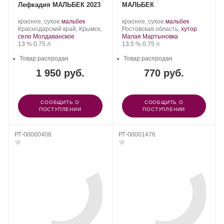
Лефкадия МАЛЬБЕК 2023
МАЛЬБЕК
Производитель:
.
.
Производитель:
.
.
красное, сухое
мальбек
красное, сухое
мальбек
Долина
Регион:
Сорт
VinaBani.
Регион:
Сорт
Краснодарский край, Крымск,
Ростовская область,
хутор
Лефкадия.
винограда:
винограда:
село Молдаванское
Малая Мартыновка
Крепость
.
Объем
Крепость
.
Объем
13 %
0.75 л
13.5 %
0.75 л
Товар распродан
Товар распродан
1 950 руб.
770 руб.
СООБЩИТЬ О
СООБЩИТЬ О
ПОСТУПЛЕНИИ
ПОСТУПЛЕНИИ
РТ-00000408
РТ-00001476