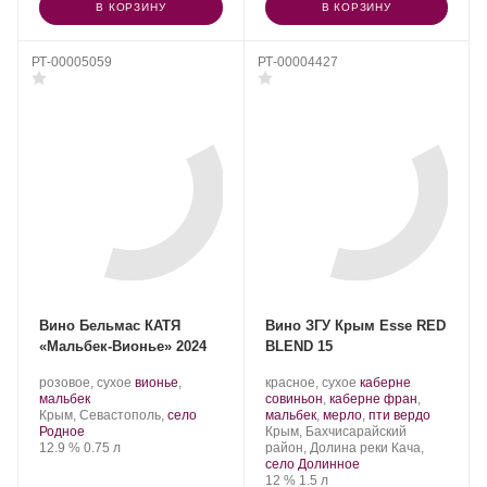
В КОРЗИНУ
В КОРЗИНУ
РТ-00005059
РТ-00004427
Вино Бельмас КАТЯ
Вино ЗГУ Крым Esse RED
«Мальбек-Вионье» 2024
BLEND 15
Производитель:
.
Производитель:
.
розовое, сухое
вионье
,
красное, сухое
каберне
Belmas
.
Сорт
Сатера/ESSE.
Сорт
мальбек
совиньон
,
каберне фран
,
Winery.
Регион:
винограда:
винограда:
.
Крым, Севастополь,
село
мальбек
,
мерло
,
пти вердо
Регион:
Родное
Крым, Бахчисарайский
Крепость
.
Объем
12.9 %
0.75 л
район, Долина реки Кача,
село Долинное
Крепость
.
Объем
12 %
1.5 л