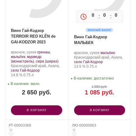
0
0
0
0
Вино Гай-Кодзор
TERROIR RЕD KLЁN de
Вино Гай-Кодзор
GAI-KODZOR 2023
МАЛЬБЕК
Производитель:
.
красное, сухое
гренаш
,
Производитель:
.
.
красное, сухое
мальбек
Гай-
Сорт
мальбек
,
мурведр
Гай-
Регион:
Сорт
Краснодарский край, Анапа,
Кодзор.
винограда:
.
(монастрель)
,
сира (шираз)
Кодзор.
винограда:
село Гай-Кодзор
Регион:
Краснодарский край, Анапа,
Крепость
.
Объем
13.5 %
0.75 л
село Гай-Кодзор
Крепость
.
Объем
14.8 %
0.75 л
В наличии:
достаточно
В наличии:
мало
1 550 руб.
2 650 руб.
1 085 руб.
В КОРЗИНУ
В КОРЗИНУ
РТ-00003366
ЛЮ-00000863