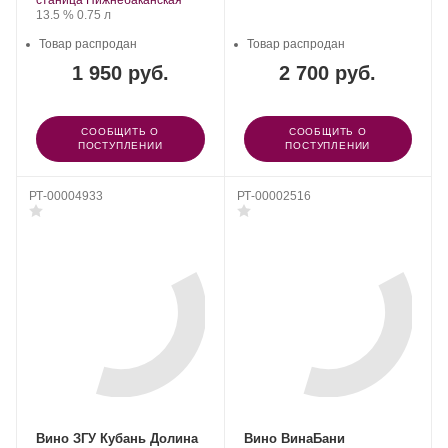
Крепость
.
Объем
13.5 %
0.75 л
Товар распродан
Товар распродан
1 950 руб.
2 700 руб.
СООБЩИТЬ О
СООБЩИТЬ О
ПОСТУПЛЕНИИ
ПОСТУПЛЕНИИ
РТ-00004933
РТ-00002516
Вино ЗГУ Кубань Долина
Вино ВинаБани