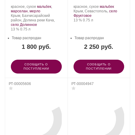
Производитель:
.
Производитель:
.
.
красное, сухое
мальбек
,
красное, сухое
мальбек
Сатера/ESSE.
Сорт
.
Бельбек.
Регион:
Сорт
марселан
,
мерло
Крым, Севастополь,
село
Регион:
винограда:
винограда:
Крым, Бахчисарайский
Фруктовое
Крепость
.
Объем
район, Долина реки Кача,
13 %
0.75 л
село Долинное
Крепость
.
Объем
13 %
0.75 л
Товар распродан
Товар распродан
1 800 руб.
2 250 руб.
СООБЩИТЬ О
СООБЩИТЬ О
ПОСТУПЛЕНИИ
ПОСТУПЛЕНИИ
РТ-00005606
РТ-00004947