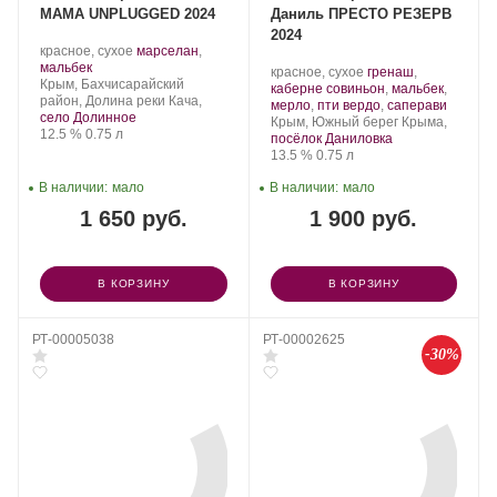
МАМА UNPLUGGED 2024
Даниль ПРЕСТО РЕЗЕРВ
2024
Производитель:
.
красное, сухое
марселан
,
Сатера/ESSE.
.
Сорт
мальбек
Производитель:
.
красное, сухое
гренаш
,
Регион:
винограда:
Крым, Бахчисарайский
Шато
Сорт
каберне совиньон
,
мальбек
,
район, Долина реки Кача,
Ай-
винограда:
.
мерло
,
пти вердо
,
саперави
село Долинное
Даниль.
Регион:
Крым, Южный берег Крыма,
Крепость
.
Объем
12.5 %
0.75 л
посёлок Даниловка
Крепость
.
Объем
13.5 %
0.75 л
В наличии:
мало
В наличии:
мало
1 650 руб.
1 900 руб.
В КОРЗИНУ
В КОРЗИНУ
РТ-00005038
РТ-00002625
-30%