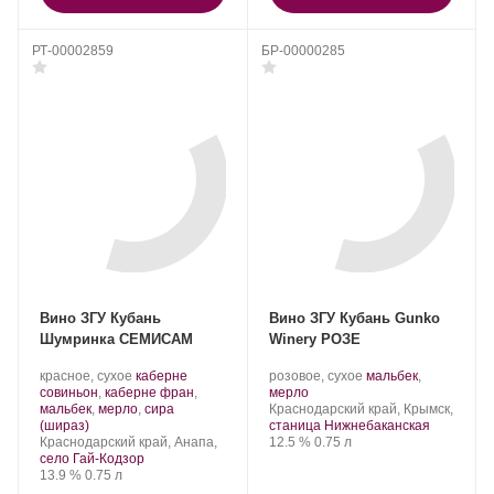
РТ-00002859
БР-00000285
Вино ЗГУ Кубань
Вино ЗГУ Кубань Gunko
Шумринка СЕМИСАМ
Winery РОЗЕ
Производитель:
.
Производитель:
.
красное, сухое
каберне
розовое, сухое
мальбек
,
Шумринка.
Сорт
Gunko
.
Сорт
совиньон
,
каберне фран
,
мерло
винограда:
Winery.
Регион:
винограда:
мальбек
,
мерло
,
сира
Краснодарский край, Крымск,
.
(шираз)
станица Нижнебаканская
Регион:
Крепость
.
Объем
Краснодарский край, Анапа,
12.5 %
0.75 л
село Гай-Кодзор
Крепость
.
Объем
13.9 %
0.75 л