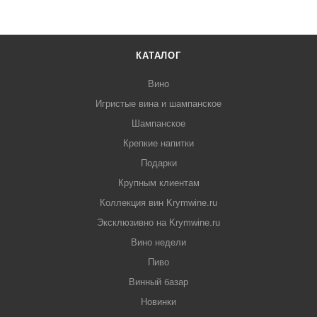
КАТАЛОГ
Вино
Игристые вина и шампанское
Шампанское
Крепкие напитки
Подарки
Крупным клиентам
Коллекция вин Krymwine.ru
Эксклюзивно на Krymwine.ru
Вино недели
Пиво
Винный базар
Новинки