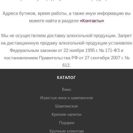
Адреса бутиков, время работы, а также иную информацию вы
можете найти в разделе
«Контакты»
Мы не осуществляем доставку алкогольной продукции. Запрет
на дистанционную продажу алкогольной продукции установлен
Федеральным законом от 22 ноября 1995 г. № 171-ФЗ и
постановлением Правительства РФ от 27 сентября 2007 г. №
612.
КАТАЛОГ
Вино
Игристые вина и шампанское
Шампанское
Крепкие напитки
Подарки
Крупным клиентам