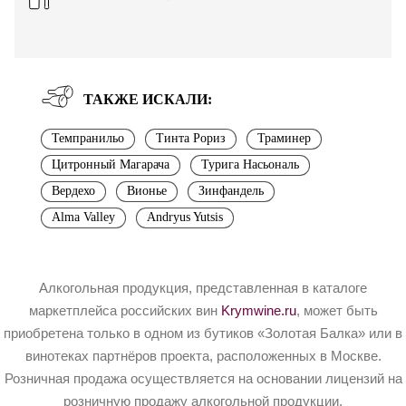
ТАКЖЕ ИСКАЛИ:
Темпранильо
Тинта Рориз
Траминер
Цитронный Магарача
Турига Насьональ
Вердехо
Вионье
Зинфандель
Alma Valley
Andryus Yutsis
Алкогольная продукция, представленная в каталоге
маркетплейса российских вин
Krymwine.ru
, может быть
приобретена только в одном из бутиков «Золотая Балка» или в
винотеках партнёров проекта, расположенных в Москве.
Розничная продажа осуществляется на основании лицензий на
розничную продажу алкогольной продукции.