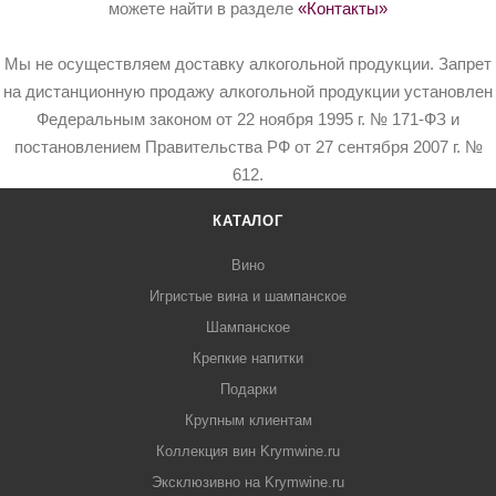
можете найти в разделе
«Контакты»
Мы не осуществляем доставку алкогольной продукции. Запрет
на дистанционную продажу алкогольной продукции установлен
Федеральным законом от 22 ноября 1995 г. № 171-ФЗ и
постановлением Правительства РФ от 27 сентября 2007 г. №
612.
КАТАЛОГ
Вино
Игристые вина и шампанское
Шампанское
Крепкие напитки
Подарки
Крупным клиентам
Коллекция вин Krymwine.ru
Эксклюзивно на Krymwine.ru