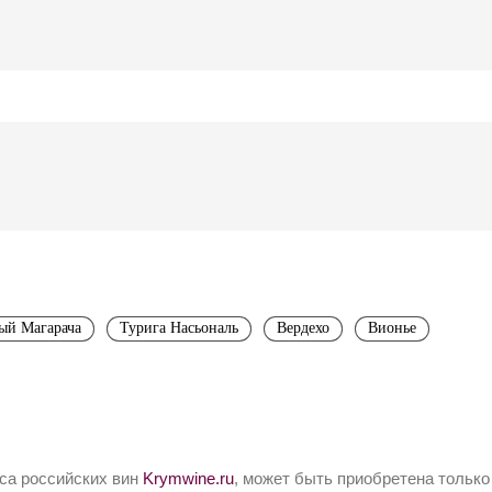
ый Магарача
Турига Насьональ
Вердехо
Вионье
йса российских вин
Krymwine.ru
, может быть приобретена только