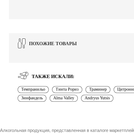
ПОХОЖИЕ ТОВАРЫ
ТАКЖЕ ИСКАЛИ:
Темпранильо
Тинта Рориз
Траминер
Цитронн
Зинфандель
Alma Valley
Andryus Yutsis
Алкогольная продукция, представленная в каталоге маркетпле