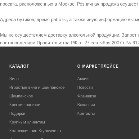
проекта, расположенных в Москве. Розничная продажа осущест
Адреса бутиков, время работы, а также иную информацию вы м
Мы не осуществляем доставку алкогольной продукции. Запрет 
постановлением Правительства РФ от 27 сентября 2007 г. № 612
КАТАЛОГ
О МАРКЕТПЛЕЙСЕ
Вино
Акции
Игристые вина и шампанское
Новости
Шампанское
Франшиза
Крепкие напитки
Вакансии
Подарки
Контакты
Крупным клиентам
Коллекция вин Krymwine.ru