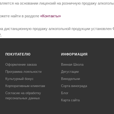
вляется на основании лицензий на розничную продажу алкоголь
ожете найти в разделе
«Контакты»
на дистанционную продажу алкогольной продукции установлен Ф
.
ПОКУПАТЕЛЮ
ИНФОРМАЦИЯ
Оформление заказа
Винная Школа
Программа лояльности
Дегустации
Культурный бонус
Винодельни
Корпоративным клиентам
Сорта винограда
Согласие на обработку
Блог
персональных данных
Карта сайта