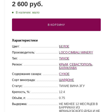
2 600 руб.
В наличии:
мало
В КОРЗИНУ
Характеристики
Цвет:
БЕЛОЕ
Производитель:
LOCO CIMBALI WINERY
Тип:
ТИХОЕ
Регион:
КРЫМ
,
СЕВАСТОПОЛЬ
,
БАЛАКЛАВА
Содержание сахара:
СУХОЕ
Сорт винограда:
ШАРДОНЕ
Статус:
ТИХИЕ ВИНА ЗГУ
Крепость, %:
12.4
Объём, л:
0.75
Выдержка:
НЕ МЕНЕЕ 12 МЕСЯЦЕВ В
БАРРИКАХ ИЗ
ФРАНЦУЗСКОГО ДУБА И НЕ