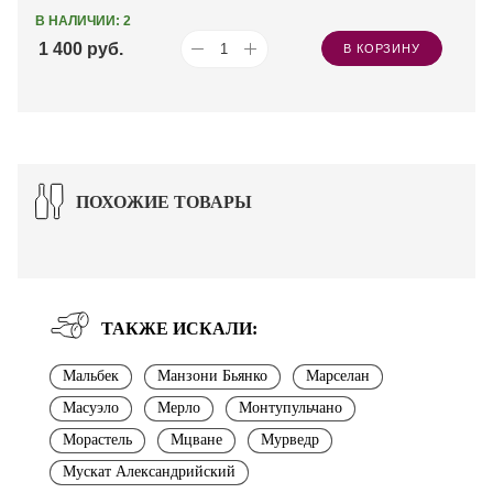
В НАЛИЧИИ: 2
1 400
руб.
В КОРЗИНУ
ПОХОЖИЕ ТОВАРЫ
ТАКЖЕ ИСКАЛИ:
Мальбек
Манзони Бьянко
Марселан
Масуэло
Мерло
Монтупульчано
Морастель
Мцване
Мурведр
Мускат Александрийский