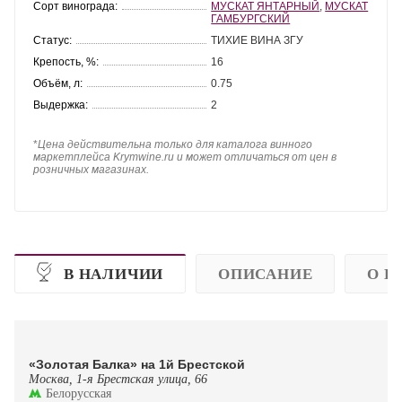
Сорт винограда:
МУСКАТ ЯНТАРНЫЙ
,
МУСКАТ
ГАМБУРГСКИЙ
Статус:
ТИХИЕ ВИНА ЗГУ
Крепость, %:
16
Объём, л:
0.75
Выдержка:
2
*
Цена действительна только для каталога винного
маркетплейса Krymwine.ru и может отличаться от цен в
розничных магазинах.
В НАЛИЧИИ
ОПИСАНИЕ
О П
«Золотая Балка» на 1й Брестской
Москва, 1-я Брестская улица, 66
Белорусская