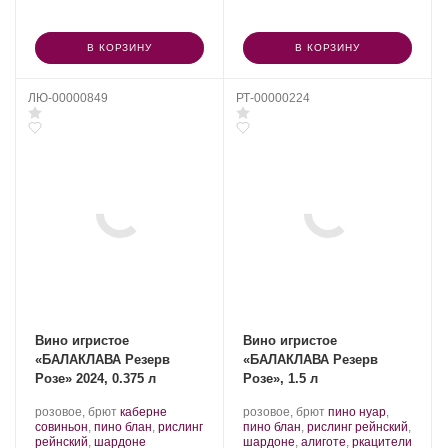
В КОРЗИНУ
В КОРЗИНУ
ЛЮ-00000849
РТ-00000224
Вино игристое
Вино игристое
«БАЛАКЛАВА Резерв
«БАЛАКЛАВА Резерв
Розе» 2024, 0.375 л
Розе», 1.5 л
Производитель:
.
Производитель:
.
розовое, брют
каберне
розовое, брют
пино нуар
,
Золотая
Сорт
Золотая
Сорт
совиньон
,
пино блан
,
рислинг
пино блан
,
рислинг рейнский
,
Балка.
винограда:
.
Балка.
винограда:
.
рейнский
,
шардоне
шардоне
,
алиготе
,
ркацители