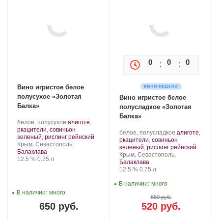
0
0
0
0
Вино игристое белое
полусухое «Золотая
Вино игристое белое
Балка»
полусладкое «Золотая
Балка»
Производитель:
.
белое, полусухое
алиготе
,
Золотая
Сорт
ркацители
,
совиньон
Производитель:
.
белое, полусладкое
алиготе
,
Балка.
винограда:
.
зеленый
,
рислинг рейнский
Золотая
Сорт
ркацители
,
совиньон
Регион:
Крым, Севастополь,
Балка.
винограда:
.
зеленый
,
рислинг рейнский
Балаклава
Регион:
Крым, Севастополь,
Крепость
.
Объем
12.5 %
0.75 л
Балаклава
Крепость
.
Объем
12.5 %
0.75 л
В наличии:
много
В наличии:
много
650 руб.
650 руб.
520 руб.