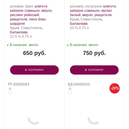
Производитель:
.
Производитель:
.
розовое, брют
алиготе
,
розовое, полусухое
алиготе
,
Золотая
Сорт
Золотая
Сорт
каберне совиньон
,
мерло
,
каберне совиньон
,
мускат
Балка.
винограда:
Балка.
винограда:
.
рислинг рейнский
,
белый
,
мерло
,
ркацители
Регион:
ркацители
,
пино блан
,
Крым, Севастополь,
.
шардоне
Балаклава
Регион:
Крепость
.
Объем
Крым, Севастополь,
10 %
0.75 л
Балаклава
Крепость
.
Объем
12.5 %
0.75 л
В наличии:
много
В наличии:
много
650 руб.
750 руб.
В КОРЗИНУ
В КОРЗИНУ
РТ-00000063
ВД-00000033
-20%