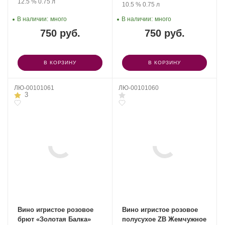
Крепость
.
Объем
12.5 %
0.75 л
Крепость
.
Объем
10.5 %
0.75 л
В наличии:
много
В наличии:
много
750 руб.
750 руб.
В КОРЗИНУ
В КОРЗИНУ
ЛЮ-00101061
ЛЮ-00101060
3
Вино игристое розовое
Вино игристое розовое
брют «Золотая Балка»
полусухое ZB Жемчужное