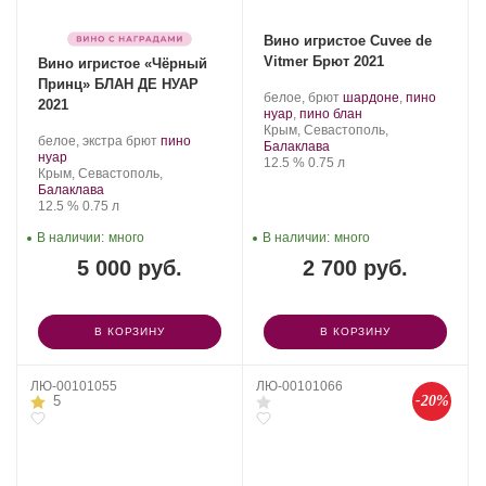
Вино игристое Cuvee de
Vitmer Брют 2021
Вино игристое «Чёрный
Принц» БЛАН ДЕ НУАР
Производитель:
.
белое, брют
шардоне
,
пино
2021
Золотая
Сорт
.
нуар
,
пино блан
Балка.
Регион:
винограда:
Крым, Севастополь,
Производитель:
.
белое, экстра брют
пино
Балаклава
Золотая
.
Сорт
нуар
Крепость
.
Объем
12.5 %
0.75 л
Балка.
Регион:
винограда:
Крым, Севастополь,
Балаклава
Крепость
.
Объем
12.5 %
0.75 л
В наличии:
много
В наличии:
много
5 000 руб.
2 700 руб.
В КОРЗИНУ
В КОРЗИНУ
ЛЮ-00101055
ЛЮ-00101066
-20%
5