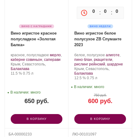
0
0
0
0
Вино игристое красное
Вино игристое белое
полусладкое «Золотая
полусухое ZB Спуманте
Балка»
2023
Производитель:
.
Производитель:
.
красное, полусладкое
мерло
,
белое, полусухое
алиготе
,
Золотая
Сорт
.
Золотая
Сорт
каберне совиньон
,
саперави
пино блан
,
ркацители
,
Балка.
Регион:
винограда:
Балка.
винограда:
.
Крым, Севастополь,
рислинг рейнский
,
шардоне
Регион:
Балаклава
Крым, Севастополь,
Крепость
.
Объем
11.5 %
0.75 л
Балаклава
Крепость
.
Объем
12.5 %
0.75 л
В наличии:
много
В наличии:
много
750 руб.
650 руб.
600 руб.
В КОРЗИНУ
В КОРЗИНУ
БА-00000233
ЛЮ-00101097