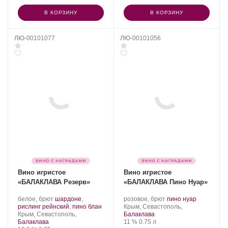
В КОРЗИНУ
В КОРЗИНУ
ЛЮ-00101077
ЛЮ-00101056
Вино игристое
Вино игристое
«БАЛАКЛАВА Резерв»
«БАЛАКЛАВА Пино Нуар»
Производитель:
.
Производитель:
.
.
белое, брют
шардоне
,
розовое, брют
пино нуар
Золотая
Сорт
.
Золотая
Регион:
Сорт
рислинг рейнский
,
пино блан
Крым, Севастополь,
Балка.
Регион:
винограда:
Балка.
винограда:
Крым, Севастополь,
Балаклава
Крепость
.
Объем
Балаклава
11 %
0.75 л