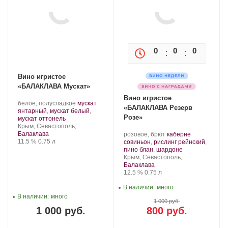
0
0
0
0
Вино игристое
«БАЛАКЛАВА Мускат»
Вино игристое
Производитель:
.
белое, полусладкое
мускат
«БАЛАКЛАВА Резерв
Золотая
Сорт
янтарный
,
мускат белый
,
Розе»
Балка.
.
винограда:
мускат оттонель
Регион:
Крым, Севастополь,
Балаклава
Производитель:
.
розовое, брют
каберне
Крепость
.
Объем
11.5 %
0.75 л
Золотая
Сорт
совиньон
,
рислинг рейнский
,
Балка.
винограда:
.
пино блан
,
шардоне
Регион:
Крым, Севастополь,
Балаклава
Крепость
.
Объем
12.5 %
0.75 л
В наличии:
много
В наличии:
много
1 000 руб.
1 000 руб.
800 руб.