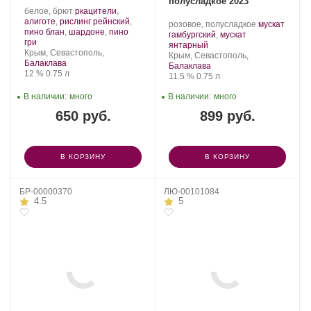
полусладкое 2023
Производитель:
.
белое, брют
ркацители
,
Золотая
Сорт
алиготе
,
рислинг рейнский
,
Производитель:
.
розовое, полусладкое
мускат
Балка.
винограда:
пино блан
,
шардоне
,
пино
Золотая
Сорт
гамбургский
,
мускат
.
гри
Балка.
.
винограда:
янтарный
Регион:
Крым, Севастополь,
Регион:
Крым, Севастополь,
Балаклава
Балаклава
Крепость
.
Объем
12 %
0.75 л
Крепость
.
Объем
11.5 %
0.75 л
В наличии:
много
В наличии:
много
650 руб.
899 руб.
В КОРЗИНУ
В КОРЗИНУ
БР-00000370
ЛЮ-00101084
4.5
5