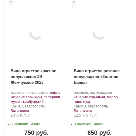
Вино игристое красное
Вино игристое розовое
полусладкое ZB
полусладкое «Золотая
Жемчужное 2023
Балка»
Производитель:
.
Производитель:
.
красное, полусладкое
мерло
,
розовое, полусладкое
Золотая
Сорт
Золотая
Сорт
каберне совиньон
,
саперави
,
каберне совиньон
,
мерло
,
Балка.
.
винограда:
Балка.
.
винограда:
мускат гамбургский
пино нуар
Регион:
Регион:
Крым, Севастополь,
Крым, Севастополь,
Балаклава
Балаклава
Крепость
.
Объем
Крепость
.
Объем
10 %
0.75 л
12.5 %
0.75 л
В наличии:
много
В наличии:
много
750 руб.
650 руб.