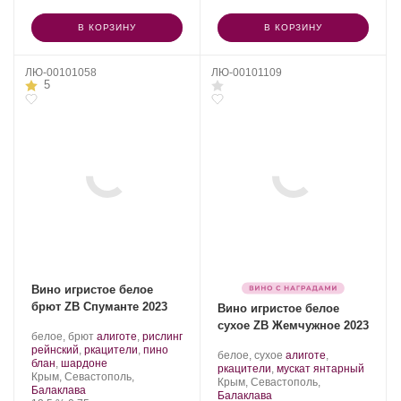
В КОРЗИНУ
В КОРЗИНУ
ЛЮ-00101058
ЛЮ-00101109
5
Вино игристое белое
брют ZB Спуманте 2023
Вино игристое белое
сухое ZB Жемчужное 2023
Производитель:
.
белое, брют
алиготе
,
рислинг
Золотая
Сорт
рейнский
,
ркацители
,
пино
Производитель:
.
белое, сухое
алиготе
,
Балка.
винограда:
.
блан
,
шардоне
Золотая
Сорт
.
ркацители
,
мускат янтарный
Регион:
Крым, Севастополь,
Балка.
Регион:
винограда:
Крым, Севастополь,
Балаклава
Балаклава