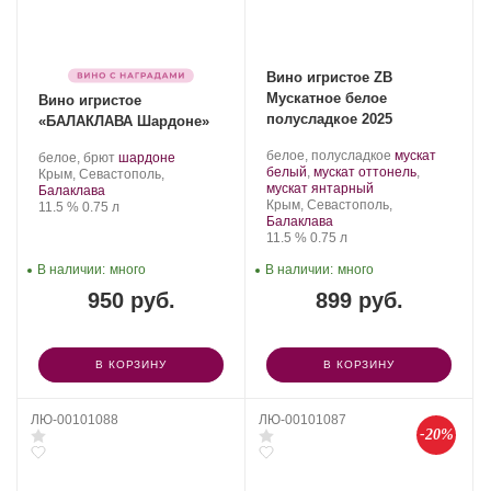
Вино игристое ZB
Мускатное белое
Вино игристое
полусладкое 2025
«БАЛАКЛАВА Шардоне»
Производитель:
.
белое, полусладкое
мускат
Производитель:
.
.
белое, брют
шардоне
Золотая
Сорт
белый
,
мускат оттонель
,
Золотая
Регион:
Сорт
Крым, Севастополь,
Балка.
.
винограда:
мускат янтарный
Балка.
винограда:
Балаклава
Регион:
Крым, Севастополь,
Крепость
.
Объем
11.5 %
0.75 л
Балаклава
Крепость
.
Объем
11.5 %
0.75 л
В наличии:
много
В наличии:
много
950 руб.
899 руб.
В КОРЗИНУ
В КОРЗИНУ
ЛЮ-00101088
ЛЮ-00101087
-20%