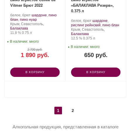
Vitmer Брют 2022
«БАЛАКЛАВА Резерв»,
0.375 л
Производитель:
.
белое, брют
шардоне
,
пино
Золотая
Сорт
.
блан
,
пино нуар
Производитель:
.
белое, брют
шардоне
,
Балка.
Регион:
винограда:
Крым, Севастополь,
Золотая
Сорт
.
рислинг рейнский
,
пино блан
Балаклава
Балка.
Регион:
винограда:
Крым, Севастополь,
Крепость
.
Объем
11.8 %
0.75 л
Балаклава
Крепость
.
Объем
12.5 %
0.375 л
В наличии:
много
В наличии:
много
2 700 руб.
1 890 руб.
650 руб.
В КОРЗИНУ
В КОРЗИНУ
ПОКАЗАТЬ ЕЩЕ
1
2
Алкогольная продукция, представленная в каталоге