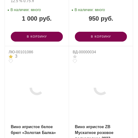
Крепость
.
Объем
12.5 %
0.75 л
В наличии:
много
В наличии:
много
1 000 руб.
950 руб.
В КОРЗИНУ
В КОРЗИНУ
ЛЮ-00101086
ВД-00000034
3
Вино игристое белое
Вино игристое ZB
брют «Золотая Балка»
Мускатное розовое