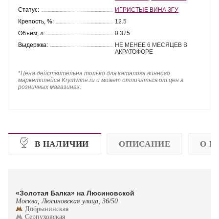
Статус:
ИГРИСТЫЕ ВИНА ЗГУ
Крепость, %:
12.5
Объём, л:
0.375
Выдержка:
НЕ МЕНЕЕ 6 МЕСЯЦЕВ В
АКРАТОФОРЕ
*
Цена действительна только для каталога винного
маркетплейса Krymwine.ru и может отличаться от цен в
розничных магазинах.
В НАЛИЧИИ
ОПИСАНИЕ
О П
«Золотая Балка» на Люсиновской
Москва, Люсиновская улица, 36/50
Добрынинская
Серпуховская