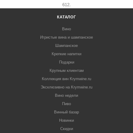
612.
КАТАЛОГ
Вино
Игристые вина и шампанское
Шампанское
Крепкие напитки
Подарки
Крупным клиентам
Коллекция вин Krymwine.ru
Эксклюзивно на Krymwine.ru
Вино недели
Пиво
Винный базар
Новинки
Скидки