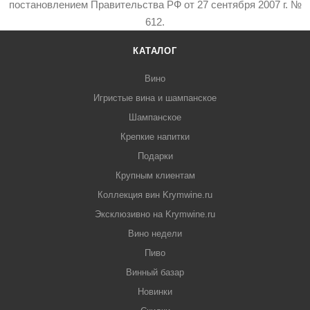
постановлением Правительства РФ от 27 сентября 2007 г. №
612.
КАТАЛОГ
Вино
Игристые вина и шампанское
Шампанское
Крепкие напитки
Подарки
Крупным клиентам
Коллекция вин Krymwine.ru
Эксклюзивно на Krymwine.ru
Вино недели
Пиво
Винный базар
Новинки