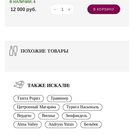
В НАЛИЧИИ: 6
12 000
руб.
В КОРЗИНУ
ПОХОЖИЕ ТОВАРЫ
ТАКЖЕ ИСКАЛИ:
Тинта Рориз
Траминер
Цитронный Магарача
Турига Насьональ
Вердехо
Вионье
Зинфандель
Alma Valley
Andryus Yutsis
Бельбек