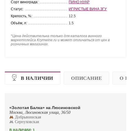
Сорт винограда:
ПИНО НУАР
Статус:
ИГРИСТЫЕ ВИНА ЗГУ
Крепость, %:
12.5
Объём, л:
1.5
*
Цена действительна только для каталога винного
маркетплейса Krymwine.ru и может отличаться от цен в
розничных магазинах.
В НАЛИЧИИ
ОПИСАНИЕ
О П
«Золотая Балка» на Люсиновской
Москва, Люсиновская улица, 36/50
Добрынинская
Серпуховская
В НАЛИЧИИ: 1