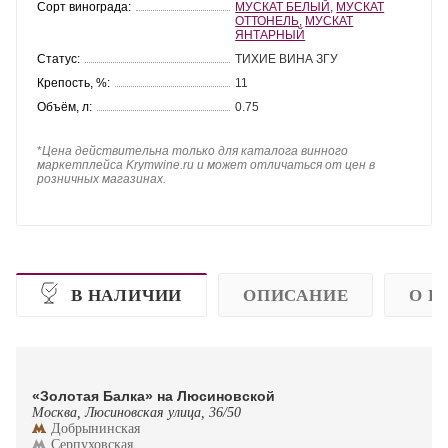
Сорт винограда:
МУСКАТ БЕЛЫЙ
,
МУСКАТ
ОТТОНЕЛЬ
,
МУСКАТ
ЯНТАРНЫЙ
Статус:
ТИХИЕ ВИНА ЗГУ
Крепость, %:
11
Объём, л:
0.75
*
Цена действительна только для каталога винного
маркетплейса Krymwine.ru и может отличаться от цен в
розничных магазинах.
В НАЛИЧИИ
ОПИСАНИЕ
О П
«Золотая Балка» на Люсиновской
Москва, Люсиновская улица, 36/50
Добрынинская
Серпуховская