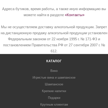
Адреса бутиков, время работы, а также иную информацию вы
можете найти в разделе
«Контакты»
Мы не осуществляем доставку алкогольной продукции. Запрет
на дистанционную продажу алкогольной продукции установлен
Федеральным законом от 22 ноября 1995 г. № 171-ФЗ и
постановлением Правительства РФ от 27 сентября 2007 г. №
612.
КАТАЛОГ
Вино
Игристые вина и шампанское
Шампанское
Крепкие напитки
Подарки
Крупным клиентам