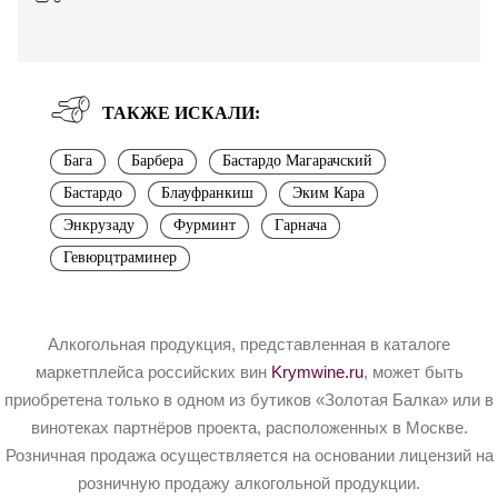
ТАКЖЕ ИСКАЛИ:
Бага
Барбера
Бастардо Магарачский
Бастардо
Блауфранкиш
Эким Кара
Энкрузаду
Фурминт
Гарнача
Гевюрцтраминер
Алкогольная продукция, представленная в каталоге
маркетплейса российских вин
Krymwine.ru
, может быть
приобретена только в одном из бутиков «Золотая Балка» или в
винотеках партнёров проекта, расположенных в Москве.
Розничная продажа осуществляется на основании лицензий на
розничную продажу алкогольной продукции.