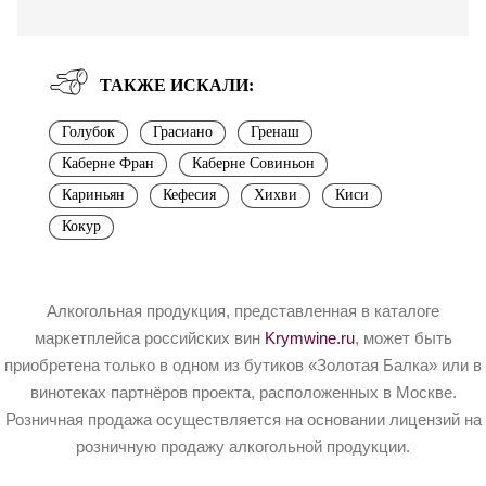
ТАКЖЕ ИСКАЛИ:
Голубок
Грасиано
Гренаш
Каберне Фран
Каберне Совиньон
Кариньян
Кефесия
Хихви
Киси
Кокур
Алкогольная продукция, представленная в каталоге
маркетплейса российских вин
Krymwine.ru
, может быть
приобретена только в одном из бутиков «Золотая Балка» или в
винотеках партнёров проекта, расположенных в Москве.
Розничная продажа осуществляется на основании лицензий на
розничную продажу алкогольной продукции.