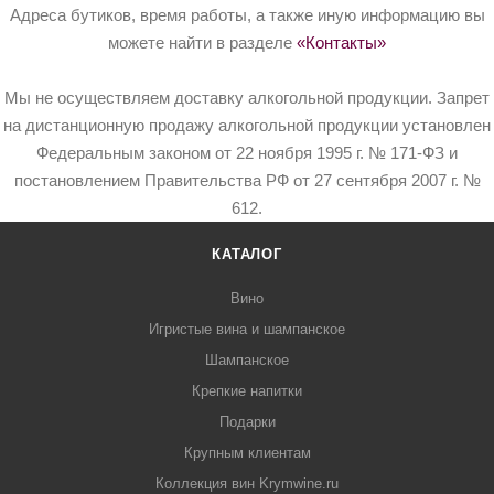
Адреса бутиков, время работы, а также иную информацию вы
можете найти в разделе
«Контакты»
Мы не осуществляем доставку алкогольной продукции. Запрет
на дистанционную продажу алкогольной продукции установлен
Федеральным законом от 22 ноября 1995 г. № 171-ФЗ и
постановлением Правительства РФ от 27 сентября 2007 г. №
612.
КАТАЛОГ
Вино
Игристые вина и шампанское
Шампанское
Крепкие напитки
Подарки
Крупным клиентам
Коллекция вин Krymwine.ru