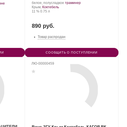
Производитель:
.
.
белое, полусладкое
траминер
рне
Завод
Регион:
Сорт
Крым,
Коктебель
марочных
Крепость
.
Объем
винограда:
11 %
0.75 л
вин
«Коктебель».
890 руб.
Товар распродан
ИИ
СООБЩИТЬ О ПОСТУПЛЕНИИ
ЛЮ-00000459
КАЦИТЕЛИ
Вино ЗГУ Крым Коктебель КАГОР ВК