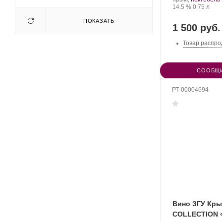
вин
Крепость
.
Объем
14.5 %
0.75 л
«Коктебель».
ПОКАЗАТЬ
1 500 руб.
Товар распро
СООБЩИ
РТ-00004694
Вино ЗГУ Кры
COLLECTION 