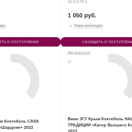
марочных
Крепость
.
Объем
винограда:
12 %
0.75 л
вин
«Коктебель».
1 050 руб.
дан
Товар распродан
ТЬ О ПОСТУПЛЕНИИ
СООБЩИТЬ О ПОСТУПЛЕН
ЛЮ-00101110
Вино ЗГУ Крым Коктебель Н
м Коктебель CASA
ТРАДИЦИИ «Кагор Высшего К
«Шардоне» 2022
2023