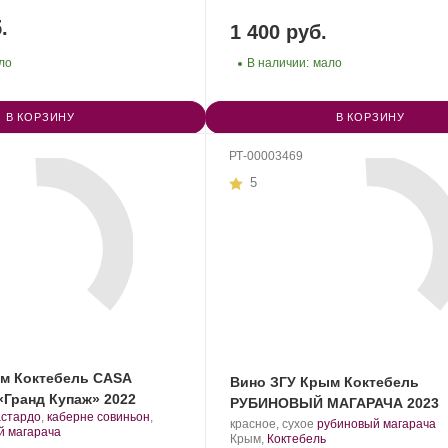
«Коктебель».
.
1 400 руб.
ло
В наличии:
мало
В КОРЗИНУ
В КОРЗИНУ
РТ-00003469
5
м Коктебель CASA
Вино ЗГУ Крым Коктебель
Гранд Купаж» 2022
РУБИНОВЫЙ МАГАРАЧА 2023
астардо
,
каберне совиньон
,
Производитель:
.
.
красное, сухое
рубиновый магарача
орт
.
й магарача
Завод
Регион:
Сорт
Крым,
Коктебель
нограда: