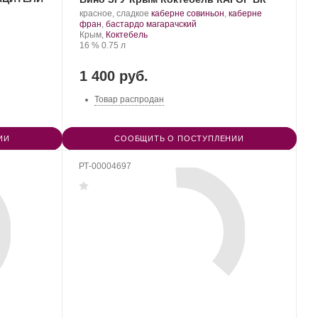
Производитель:
.
красное, сладкое
каберне совиньон
,
каберне
Завод
Сорт
.
фран
,
бастардо магарачский
марочных
Регион:
винограда:
Крым,
Коктебель
вин
Крепость
.
Объем
16 %
0.75 л
«Коктебель».
1 400 руб.
Товар распродан
ИИ
СООБЩИТЬ О ПОСТУПЛЕНИИ
РТ-00004697