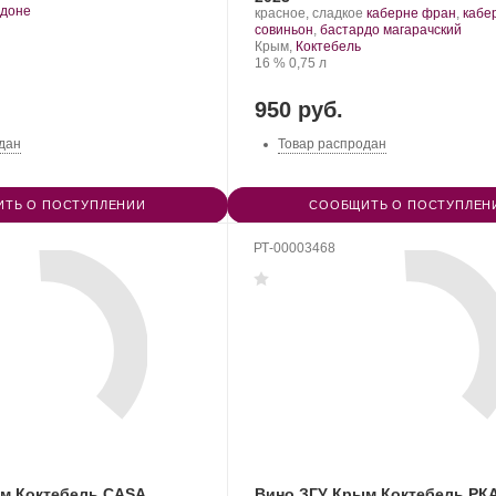
.
доне
Производитель:
.
красное, сладкое
каберне фран
,
кабе
т
Завод
Сорт
.
совиньон
,
бастардо магарачский
града:
марочных
Регион:
винограда:
Крым,
Коктебель
вин
Крепость
.
Объем
16 %
0,75 л
«Коктебель».
950 руб.
дан
Товар распродан
ТЬ О ПОСТУПЛЕНИИ
СООБЩИТЬ О ПОСТУПЛЕН
РТ-00003468
м Коктебель CASA
Вино ЗГУ Крым Коктебель Р