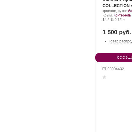
COLLECTION «
Производитель:
.
красное, сухое
б
Завод
Регион:
С
Крым,
Коктебель
марочных
Крепость
.
Объем
ви
14.5 %
0.75 л
вин
«Коктебель».
1 500 руб.
Товар распро
СООБЩИ
РТ-00004432