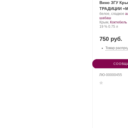
Вино ЗГУ Кр
ТРАДИЦИИ «М
Производитель:
.
белое, сладкое
а
Завод
.
С
шабаш
марочных
Регион:
в
Крым,
Коктебель
вин
Крепость
.
Объем
19 %
0.75 л
«Коктебель».
750 руб.
Товар распро
СООБЩИ
ЛЮ-00000455