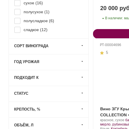
сухое (
16
)
«Коктебель».
20 000 руб
полусухое (
1
)
В наличии:
ма
полусладкое (
6
)
сладкое (
12
)
РТ-00004696
СОРТ ВИНОГРАДА
5
ГОД УРОЖАЯ
ПОДХОДИТ К
СТАТУС
Вино ЗГУ Кры
КРЕПОСТЬ, %
COLLECTION «
Производитель:
.
красное, сухое
б
Завод
С
мерло
,
рубиновы
ОБЪЁМ, Л
марочных
Регион:
ви
Крым,
Коктебель