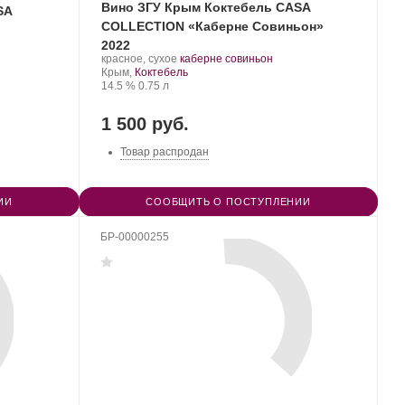
Вино ЗГУ Крым Коктебель CASA
SA
COLLECTION «Каберне Совиньон»
2022
Производитель:
.
.
красное, сухое
каберне совиньон
Завод
Регион:
Сорт
Крым,
Коктебель
марочных
Крепость
.
Объем
винограда:
14.5 %
0.75 л
вин
«Коктебель».
1 500 руб.
Товар распродан
ИИ
СООБЩИТЬ О ПОСТУПЛЕНИИ
БР-00000255