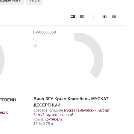
едерниковъ
Yaiyla
БР-00000360
Вино ЗГУ Крым Коктебель МУСКАТ
ОРТВЕЙН
ДЕСЕРТНЫЙ
Производитель:
.
розовое, сладкое
мускат гамбургский
,
мускат
.
ерло
Завод
Сорт
.
белый
,
мускат розовый
марочных
Регион:
винограда:
Крым,
Коктебель
вин
Крепость
.
Объем
16 %
0.75 л
«Коктебель».