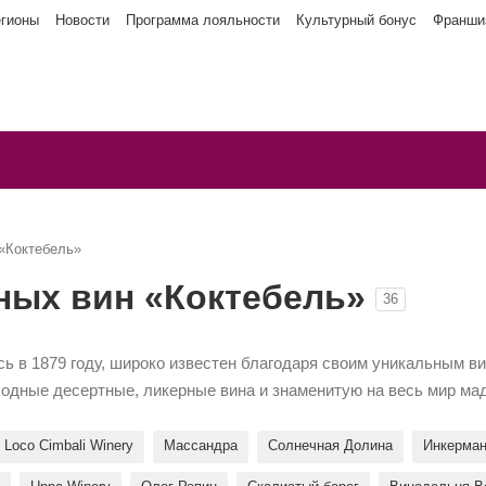
егионы
Новости
Программа лояльности
Культурный бонус
Франши
«Коктебель»
ных вин «Коктебель»
36
сь в 1879 году, широко известен благодаря своим уникальным в
ходные десертные, ликерные вина и знаменитую на весь мир ма
Loco Cimbali Winery
Массандра
Солнечная Долина
Инкерма