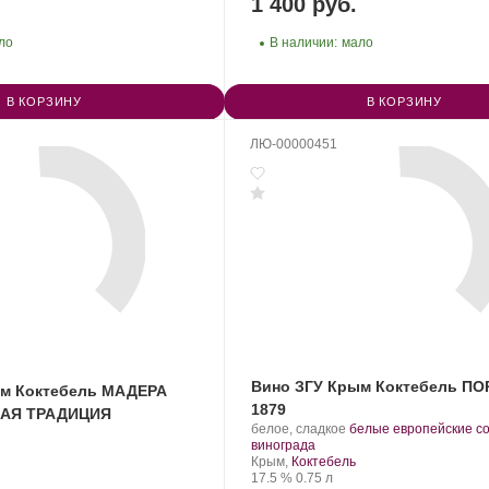
1 400 руб.
ло
В наличии:
мало
В КОРЗИНУ
В КОРЗИНУ
ЛЮ-00000451
Вино ЗГУ Крым Коктебель П
ым Коктебель МАДЕРА
1879
АЯ ТРАДИЦИЯ
Производитель:
.
белое, сладкое
белые европейские с
Завод
.
Сорт
винограда
марочных
Регион:
винограда:
Крым,
Коктебель
вин
Крепость
.
Объем
17.5 %
0.75 л