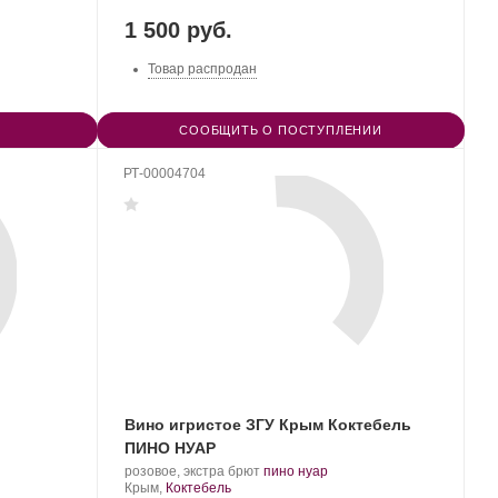
«Коктебель».
1 500 руб.
Товар распродан
СООБЩИТЬ О ПОСТУПЛЕНИИ
РТ-00004704
Вино игристое ЗГУ Крым Коктебель
ПИНО НУАР
Производитель:
.
.
розовое, экстра брют
пино нуар
Завод
Регион:
Сорт
Крым,
Коктебель