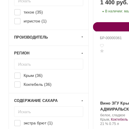
1 400 руб.
В наличии:
ма
тихое (
35
)
игристое (
1
)
ПРОИЗВОДИТЕЛЬ
БР-00000361
РЕГИОН
Крым (
36
)
Коктебель (
36
)
СОДЕРЖАНИЕ САХАРА
Вино ЗГУ Кр
АДМИРАЛЬСК
Производитель:
.
белое, сладкое
Завод
Регион:
Крым,
Коктебель
экстра брют (
1
)
марочных
Крепость
.
Объем
21 %
0.75 л
вин