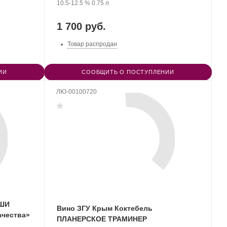
марочных
Крепость
.
Объем
винограда:
10.5-12.5 %
0.75 л
вин
«Коктебель».
1 700 руб.
Товар распродан
ИИ
СООБЩИТЬ О ПОСТУПЛЕНИИ
ЛЮ-00100720
АШИ
Вино ЗГУ Крым Коктебель
ачества»
ПЛАНЕРСКОЕ ТРАМИНЕР