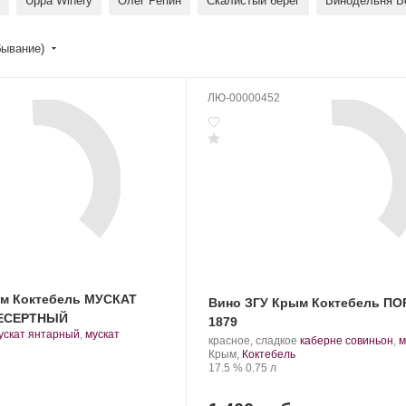
Uppa Winery
Олег Репин
Скалистый берег
Винодельня В
бывание)
ЛЮ-00000452
ым Коктебель МУСКАТ
Вино ЗГУ Крым Коктебель П
ЕСЕРТНЫЙ
1879
ускат янтарный
,
мускат
Производитель:
.
красное, сладкое
каберне совиньон
,
м
орт
Завод
Регион:
Сорт
Крым,
Коктебель
инограда:
марочных
Крепость
.
Объем
винограда:
17.5 %
0.75 л
вин
«Коктебель».