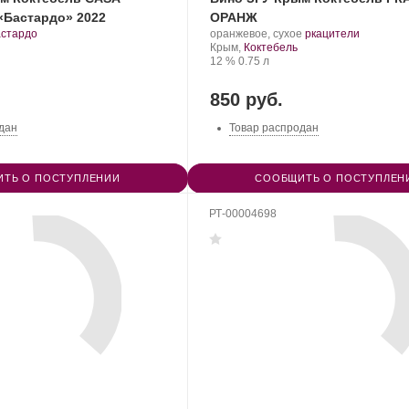
Бастардо» 2022
ОРАНЖ
.
Производитель:
.
.
астардо
оранжевое, сухое
ркацители
орт
Завод
Регион:
Сорт
Крым,
Коктебель
нограда:
марочных
Крепость
.
Объем
винограда:
12 %
0.75 л
вин
«Коктебель».
850 руб.
дан
Товар распродан
ТЬ О ПОСТУПЛЕНИИ
СООБЩИТЬ О ПОСТУПЛЕН
РТ-00004698