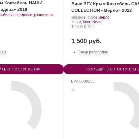
ым Коктебель НАШИ
Вино ЗГУ Крым Коктебель CA
адера» 2016
COLLECTION «Мерло» 2022
льбильо
,
вердельо
,
ркацители
,
Производитель:
.
.
красное, сухое
мерло
орт
Завод
Регион:
Сорт
Крым,
Коктебель
инограда:
марочных
Крепость
.
Объем
винограда:
14.5 %
0.75 л
вин
«Коктебель».
1 500 руб.
дан
Товар распродан
ТЬ О ПОСТУПЛЕНИИ
СООБЩИТЬ О ПОСТУПЛЕН
БР-00000256