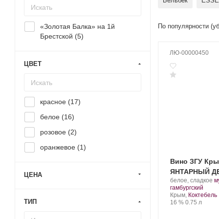
Бельбек
ESSE
«Золотая Балка» на 1й
По популярности (у
Брестской (
5
)
ЛЮ-00000450
ЦВЕТ
красное (
17
)
белое (
16
)
розовое (
2
)
оранжевое (
1
)
Вино ЗГУ Кр
ЯНТАРНЫЙ Д
ЦЕНА
Производитель:
.
белое, сладкое
м
Завод
.
С
гамбургский
марочных
Регион:
в
Крым,
Коктебель
ТИП
вин
Крепость
.
Объем
16 %
0.75 л
«Коктебель».