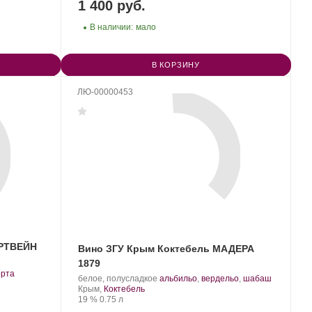
1 400 руб.
В наличии:
мало
В КОРЗИНУ
ЛЮ-00000453
ОРТВЕЙН
Вино ЗГУ Крым Коктебель МАДЕРА
1879
орта
Производитель:
.
.
белое, полусладкое
альбильо
,
вердельо
,
шабаш
Завод
Регион:
Сорт
Крым,
Коктебель
марочных
Крепость
.
Объем
винограда:
19 %
0.75 л
вин