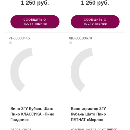
1 250 руб.
1 250 руб.
СООБЩИТЬ О
СООБЩИТЬ О
ПОСТУПЛЕНИИ
ПОСТУПЛЕНИИ
РТ-00000445
ЛЮ-00100679
Вино ЗГУ Кубань Шато
Вино игристое ЗГУ
Пино КЛАССИКА «Пино
Кубань Шато Пино
Гриджио»
ПЕТНАТ «Мерло»
Производитель:
.
Производитель:
.
.
белое, сухое
красное, экстра брют
мерло