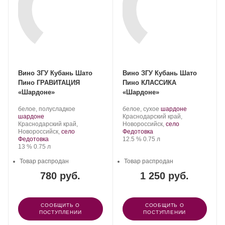
Вино ЗГУ Кубань Шато
Вино ЗГУ Кубань Шато
Пино ГРАВИТАЦИЯ
Пино КЛАССИКА
«Шардоне»
«Шардоне»
Производитель:
.
Производитель:
.
.
белое, полусладкое
белое, сухое
шардоне
Шато
.
Сорт
Шато
Регион:
Сорт
шардоне
Краснодарский край,
Пино.
Регион:
винограда:
Пино.
винограда:
Краснодарский край,
Новороссийск,
село
Новороссийск,
село
Федотовка
Крепость
.
Объем
Федотовка
12.5 %
0.75 л
Крепость
.
Объем
13 %
0.75 л
Товар распродан
Товар распродан
780 руб.
1 250 руб.
СООБЩИТЬ О
СООБЩИТЬ О
ПОСТУПЛЕНИИ
ПОСТУПЛЕНИИ