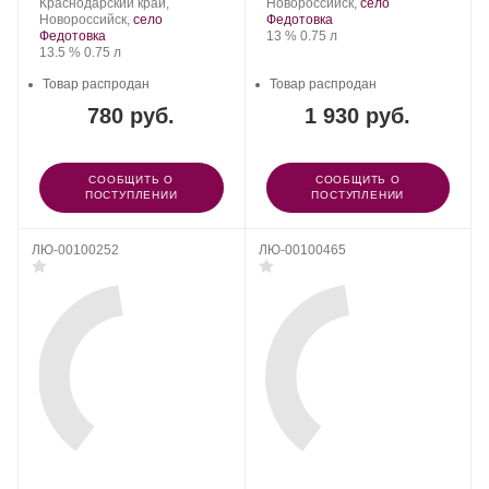
Пино.
Регион:
винограда:
Пино.
винограда:
Краснодарский край,
Новороссийск,
село
Новороссийск,
село
Федотовка
Крепость
.
Объем
Федотовка
13 %
0.75 л
Крепость
.
Объем
13.5 %
0.75 л
Товар распродан
Товар распродан
780 руб.
1 930 руб.
СООБЩИТЬ О
СООБЩИТЬ О
ПОСТУПЛЕНИИ
ПОСТУПЛЕНИИ
ЛЮ-00100252
ЛЮ-00100465