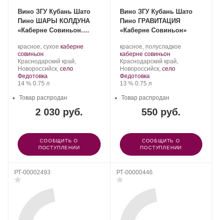
Вино ЗГУ Кубань Шато
Вино ЗГУ Кубань Шато
Пино ШАРЫ КОЛДУНА
Пино ГРАВИТАЦИЯ
«Каберне Совиньон.
«Каберне Совиньон»
Морской»
Производитель:
.
Производитель:
.
красное, сухое
каберне
красное, полусладкое
Шато
.
Сорт
Шато
.
Сорт
совиньон
каберне совиньон
Пино.
Регион:
винограда:
Пино.
Регион:
винограда:
Краснодарский край,
Краснодарский край,
Новороссийск,
село
Новороссийск,
село
Федотовка
Федотовка
Крепость
.
Объем
Крепость
.
Объем
14 %
0.75 л
13 %
0.75 л
Товар распродан
Товар распродан
2 030 руб.
550 руб.
СООБЩИТЬ О
СООБЩИТЬ О
ПОСТУПЛЕНИИ
ПОСТУПЛЕНИИ
РТ-00002493
РТ-00000446