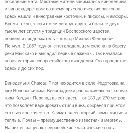
поселение Бата. Местные жители занимались виноделием
и виноградарством: во время археологических раскопок
здесь нашли и виноградные косточки, и пифосы, и амфоры.
Время текло, эпохи сменяли друг друга, и больше двух
тысяч лет спустя у традиций Боспорского царства
появился продолжатель – доктор Михаил Федорович
Пенчул. В 1867 году он стал владельцем склона на берегу
реки Мысхако и высадил первые саженцы. Так началась
новая история новороссийского виноделия. Оно процветает
здесь и до сих пор.
Винодельня Chateau Pinot находится в селе Федотовка на
юге Новороссийска. Виноградники расположены на склонах
горы Колдун. Перепад высот здесь – от 180 до 270 метров,
что позволяет варьировать стили вина, сохраняя при этом
его высокое качество. Климат здесь жаркий, зимы мягкие и
теплые. Почвы – преимущественно известняк и мергель.
На них выращивают европейские классические сорта