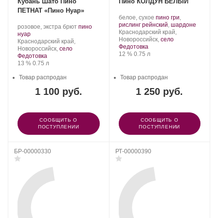
Кубань Шато Пино
Пино КОЛДУН БЕЛЫЙ
ПЕТНАТ «Пино Нуар»
Производитель:
.
белое, сухое
пино гри
,
Шато
Сорт
.
рислинг рейнский
,
шардоне
Производитель:
.
розовое, экстра брют
пино
Пино.
Регион:
винограда:
Краснодарский край,
Шато
.
Сорт
нуар
Новороссийск,
село
Пино.
Регион:
винограда:
Краснодарский край,
Федотовка
Новороссийск,
село
Крепость
.
Объем
12 %
0.75 л
Федотовка
Крепость
.
Объем
13 %
0.75 л
Товар распродан
Товар распродан
1 100 руб.
1 250 руб.
СООБЩИТЬ О
СООБЩИТЬ О
ПОСТУПЛЕНИИ
ПОСТУПЛЕНИИ
БР-00000330
РТ-00000390