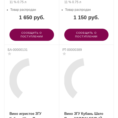
Крепость
.
Объем
Крепость
.
Объем
11 %
0.75 л
11 %
0.75 л
Товар распродан
Товар распродан
1 650 руб.
1 150 руб.
СООБЩИТЬ О
СООБЩИТЬ О
ПОСТУПЛЕНИИ
ПОСТУПЛЕНИИ
БА-00000131
РТ-00000389
Вино игристое ЗГУ
Вино ЗГУ Кубань Шато