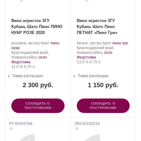
Вино игристое ЗГУ
Вино игристое ЗГУ
Кубань Шато Пино ПИНО
Кубань Шато Пино
НУАР РОЗЕ 2020
ПЕТНАТ «Пино Гри»
Производитель:
.
Производитель:
.
.
розовое, экстра брют
пино
белое, экстра брют
пино гри
Шато
.
Сорт
Шато
Регион:
Сорт
нуар
Краснодарский край,
Пино.
Регион:
винограда:
Пино.
винограда:
Краснодарский край,
Новороссийск,
село
Новороссийск,
село
Федотовка
Крепость
.
Объем
Федотовка
13.5 %
0.75 л
Крепость
.
Объем
11.5 %
0,75 л
Товар распродан
Товар распродан
2 300 руб.
1 150 руб.
СООБЩИТЬ О
СООБЩИТЬ О
ПОСТУПЛЕНИИ
ПОСТУПЛЕНИИ
РТ-00004768
ЛЮ-00100234