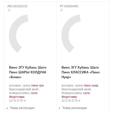
ЛЮ-00100233
РТ-00000465
Вино ЗГУ Кубань Шато
Вино ЗГУ Кубань Шато
Пино ШАРЫ КОЛДУНА
Пино КЛАССИКА «Пино
«Блаш»
Нуар»
Производитель:
.
.
Производитель:
.
.
розовое, сухое
пино гри
розовое, сухое
пино нуар
Шато
Регион:
Сорт
Шато
Регион:
Сорт
Краснодарский край,
Краснодарский край,
Пино.
винограда:
Пино.
винограда:
Новороссийск,
село
Новороссийск,
село
Федотовка
Федотовка
Крепость
.
Объем
Крепость
.
Объем
13 %
0.75 л
11.5 %
0.75 л
Товар распродан
Товар распродан