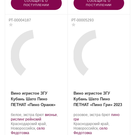
СООБЩИТЬ О
СООБЩИТЬ О
ПОСТУПЛЕНИИ
ПОСТУПЛЕНИИ
РТ-00004187
РТ-00005293
Вино игристое ЗГУ
Вино игристое ЗГУ
Кубань Шато Пино
Кубань Шато Пино
ПЕТНАТ «Пино Оранж»
ПЕТНАТ «Пино Гри» 2023
Производитель:
.
Производитель:
.
белое, экстра брют
вионье
,
розовое, экстра брют
пино
Шато
.
Сорт
Шато
.
Сорт
рислинг рейнский
гри
Пино.
Регион:
винограда:
Пино.
Регион:
винограда:
Краснодарский край,
Краснодарский край,
Новороссийск,
село
Новороссийск,
село
Федотовка
Федотовка