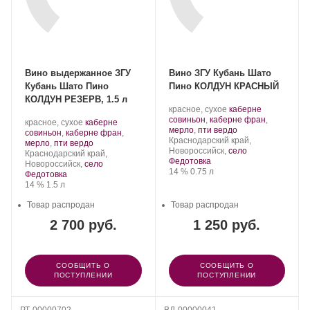
Вино выдержанное ЗГУ
Вино ЗГУ Кубань Шато
Кубань Шато Пино
Пино КОЛДУН КРАСНЫЙ
КОЛДУН РЕЗЕРВ, 1.5 л
Производитель:
.
красное, сухое
каберне
Шато
Сорт
совиньон
,
каберне фран
,
Производитель:
.
красное, сухое
каберне
Пино.
винограда:
.
мерло
,
пти вердо
Шато
Сорт
совиньон
,
каберне фран
,
Регион:
Краснодарский край,
Пино.
винограда:
.
мерло
,
пти вердо
Новороссийск,
село
Регион:
Краснодарский край,
Федотовка
Новороссийск,
село
Крепость
.
Объем
14 %
0.75 л
Федотовка
Крепость
.
Объем
14 %
1.5 л
Товар распродан
Товар распродан
2 700 руб.
1 250 руб.
СООБЩИТЬ О
СООБЩИТЬ О
ПОСТУПЛЕНИИ
ПОСТУПЛЕНИИ
РТ-00000702
ВД-00000041