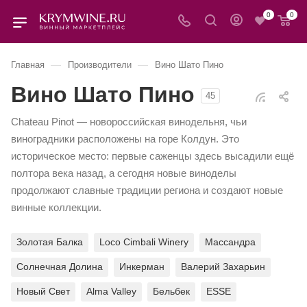
0
0
—
—
Главная
Производители
Вино Шато Пино
Вино Шато Пино
45
Chateau Pinot — новороссийская винодельня, чьи
виноградники расположены на горе Колдун. Это
историческое место: первые саженцы здесь высадили ещё
полтора века назад, а сегодня новые виноделы
продолжают славные традиции региона и создают новые
винные коллекции.
Золотая Балка
Loco Cimbali Winery
Массандра
Солнечная Долина
Инкерман
Валерий Захарьин
Новый Свет
Alma Valley
Бельбек
ESSE