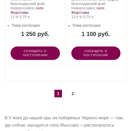
Шато
Регион:
Шато
Регион:
Сорт
Краснодарский край,
Краснодарский край,
Пино.
Пино.
винограда:
Новороссийск,
село
Новороссийск,
село
Федотовка
Федотовка
Крепость
.
Объем
Крепость
.
Объем
12 %
0.75 л
13.5 %
0.75 л
Товар распродан
Товар распродан
1 250 руб.
1 100 руб.
СООБЩИТЬ О
СООБЩИТЬ О
ПОСТУПЛЕНИИ
ПОСТУПЛЕНИИ
ПОКАЗАТЬ ЕЩЕ
1
2
В V веке до нашей эры на побережье Черного моря — там,
где сейчас находится село Мысхако —располагалось