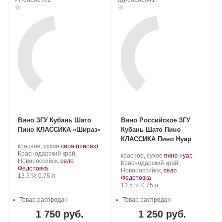
Вино ЗГУ Кубань Шато
Вино Российское ЗГУ
Пино КЛАССИКА «Шираз»
Кубань Шато Пино
КЛАССИКА Пино Нуар
Производитель:
.
.
красное, сухое
сира (шираз)
Шато
Регион:
Сорт
Краснодарский край,
Производитель:
.
.
красное, сухое
пино нуар
Пино.
винограда:
Новороссийск,
село
Шато
Регион:
Сорт
Краснодарский край,
Федотовка
Пино.
винограда:
Новороссийск,
село
Крепость
.
Объем
13.5 %
0.75 л
Федотовка
Крепость
.
Объем
13.5 %
0.75 л
Товар распродан
Товар распродан
1 750 руб.
1 250 руб.