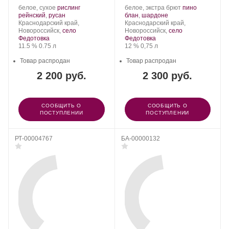
Производитель:
.
Производитель:
.
белое, сухое
рислинг
белое, экстра брют
пино
Шато
Сорт
.
Шато
.
Сорт
рейнский
,
русан
блан
,
шардоне
Пино.
Регион:
винограда:
Пино.
Регион:
винограда:
Краснодарский край,
Краснодарский край,
Новороссийск,
село
Новороссийск,
село
Федотовка
Федотовка
Крепость
.
Объем
Крепость
.
Объем
11.5 %
0.75 л
12 %
0,75 л
Товар распродан
Товар распродан
2 200 руб.
2 300 руб.
СООБЩИТЬ О
СООБЩИТЬ О
ПОСТУПЛЕНИИ
ПОСТУПЛЕНИИ
РТ-00004767
БА-00000132