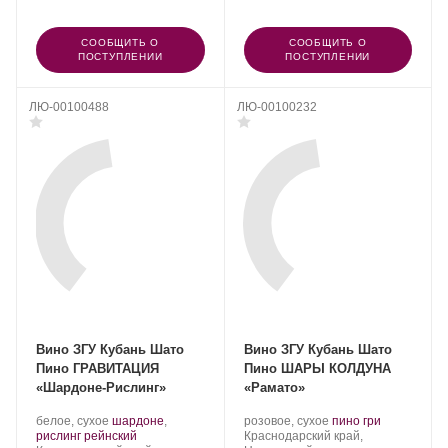
СООБЩИТЬ О
СООБЩИТЬ О
ПОСТУПЛЕНИИ
ПОСТУПЛЕНИИ
ЛЮ-00100488
ЛЮ-00100232
Вино ЗГУ Кубань Шато
Вино ЗГУ Кубань Шато
Пино ГРАВИТАЦИЯ
Пино ШАРЫ КОЛДУНА
«Шардоне-Рислинг»
«Рамато»
Производитель:
.
Производитель:
.
.
белое, сухое
шардоне
,
розовое, сухое
пино гри
Шато
Сорт
.
Шато
Регион:
Сорт
рислинг рейнский
Краснодарский край,