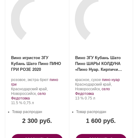
Вино игристое ЗГУ
Вино ЗГУ Кубань Шато
Кубань Шато Пино ПИНО
Пино ШАРЫ КОЛДУНА
ГРИ РОЗЕ 2020
«Пино Нуар. Кирпичи
Прилетели»
Производитель:
.
Производитель:
.
.
розовое, экстра брют
пино
красное, сухое
пино нуар
Шато
.
Сорт
Шато
Регион:
Сорт
гри
Краснодарский край,
Пино.
Регион:
винограда:
Пино.
винограда:
Краснодарский край,
Новороссийск,
село
Новороссийск,
село
Федотовка
Крепость
.
Объем
Федотовка
13 %
0.75 л
Крепость
.
Объем
11.5 %
0,75 л
Товар распродан
Товар распродан
2 300 руб.
1 600 руб.