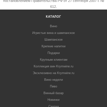
постановлением Правительства РФ от 27 сентября 2007 г. №
612.
КАТАЛОГ
Вино
Игристые вина и шампанское
Шампанское
Крепкие напитки
Подарки
Крупным клиентам
Коллекция вин Krymwine.ru
Эксклюзивно на Krymwine.ru
Вино недели
Пиво
Винный базар
Новинки
Скидки