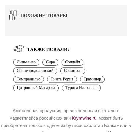
ПОХОЖИЕ ТОВАРЫ
ТАКЖЕ ИСКАЛИ:
Сильванер
Сира
Солдайя
Солнечнодолинский
Совиньон
Темпранильо
Тинта Рориз
Траминер
Цитронный Магарача
Турига Насьональ
Алкогольная продукция, представленная в каталоге
маркетплейса российских вин
Krymwine.ru
, может быть
приобретена только в одном из бутиков «Золотая Балка» или в