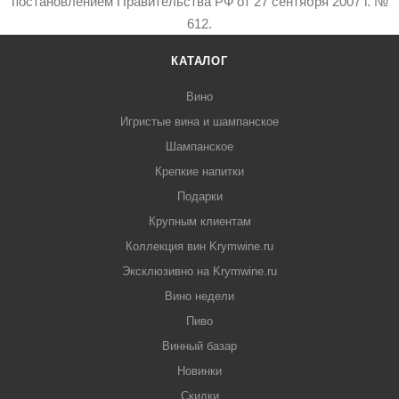
постановлением Правительства РФ от 27 сентября 2007 г. №
612.
КАТАЛОГ
Вино
Игристые вина и шампанское
Шампанское
Крепкие напитки
Подарки
Крупным клиентам
Коллекция вин Krymwine.ru
Эксклюзивно на Krymwine.ru
Вино недели
Пиво
Винный базар
Новинки
Скидки