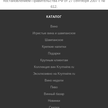
постановлением Правительства РФ от 27 сентября 2007 г. №
612.
КАТАЛОГ
Вино
Игристые вина и шампанское
Шампанское
Крепкие напитки
Подарки
Крупным клиентам
Коллекция вин Krymwine.ru
Эксклюзивно на Krymwine.ru
Вино недели
Пиво
Винный базар
Новинки
Скидки