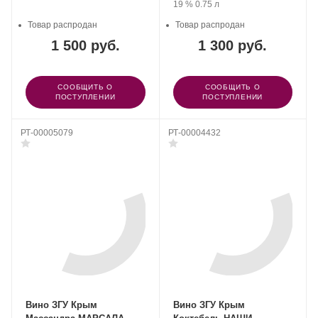
«Коктебель».
Крепость
.
Объем
19 %
0.75 л
Товар распродан
Товар распродан
1 500 руб.
1 300 руб.
СООБЩИТЬ О
СООБЩИТЬ О
ПОСТУПЛЕНИИ
ПОСТУПЛЕНИИ
РТ-00005079
РТ-00004432
Вино ЗГУ Крым
Вино ЗГУ Крым