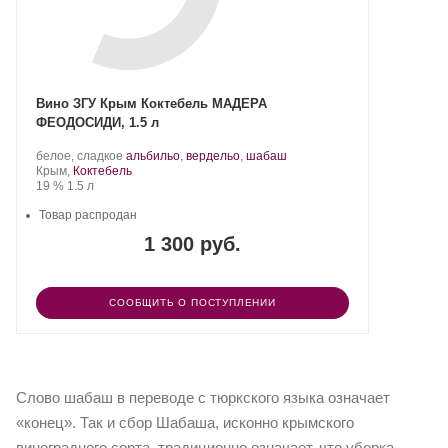
Вино ЗГУ Крым Коктебель МАДЕРА
ФЕОДОСИДИ, 1.5 л
Производитель:
.
.
белое, сладкое
альбильо
,
вердельо
,
шабаш
Завод
Регион:
Сорт
Крым,
Коктебель
марочных
Крепость
.
Объем
винограда:
19 %
1.5 л
вин
«Коктебель».
Товар распродан
1 300 руб.
СООБЩИТЬ О ПОСТУПЛЕНИИ
Слово шабаш в переводе с тюркского языка означает
«конец». Так и сбор Шабаша, исконно крымского
виноградного сорта, традиционно означает, что уборка