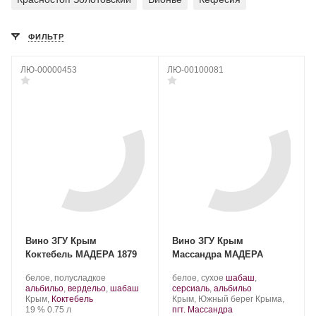
ФИЛЬТР
ЛЮ-00000453
ЛЮ-00100081
Вино ЗГУ Крым
Вино ЗГУ Крым
Коктебель МАДЕРА 1879
Массандра МАДЕРА
Производитель:
.
Производитель:
.
белое, полусладкое
белое, сухое
шабаш
,
Завод
Сорт
.
Массандра.
Сорт
.
альбильо
,
вердельо
,
шабаш
серсиаль
,
альбильо
марочных
Регион:
винограда:
Регион:
винограда:
Крым,
Коктебель
Крым, Южный берег Крыма,
вин
Крепость
.
Объем
19 %
0.75 л
пгт. Массандра