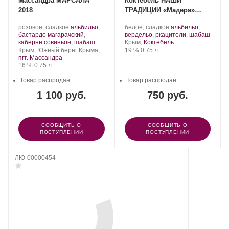
Массандра МАРСАЛА
Коктебель НАШИ
2018
ТРАДИЦИИ «Мадера»
2016
Производитель:
.
Производитель:
.
розовое, сладкое
альбильо
,
белое, сладкое
альбильо
,
Массандра.
Сорт
Завод
Сорт
.
бастардо магарачский
,
вердельо
,
ркацители
,
шабаш
винограда:
.
марочных
Регион:
винограда:
каберне совиньон
,
шабаш
Крым,
Коктебель
Регион:
вин
Крепость
.
Объем
Крым, Южный берег Крыма,
19 %
0.75 л
«Коктебель».
пгт. Массандра
Крепость
.
Объем
16 %
0.75 л
Товар распродан
Товар распродан
1 100 руб.
750 руб.
СООБЩИТЬ О
СООБЩИТЬ О
ПОСТУПЛЕНИИ
ПОСТУПЛЕНИИ
ЛЮ-00000454