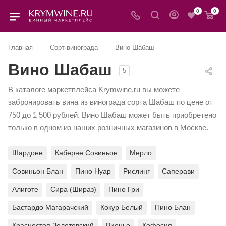
0
0
—
—
Главная
Сорт винограда
Вино Шабаш
Вино Шабаш
5
В каталоге маркетплейса Krymwine.ru вы можете
забронировать вина из винограда сорта Шабаш по цене от
750 до 1 500 рублей. Вино Шабаш может быть приобретено
только в одном из наших розничных магазинов в Москве.
Шардоне
Каберне Совиньон
Мерло
Совиньон Блан
Пино Нуар
Рислинг
Саперави
Алиготе
Сира (Шираз)
Пино Гри
Бастардо Магарачский
Кокур Белый
Пино Блан
Красностоп Золотовский
Вионье
Кефесия