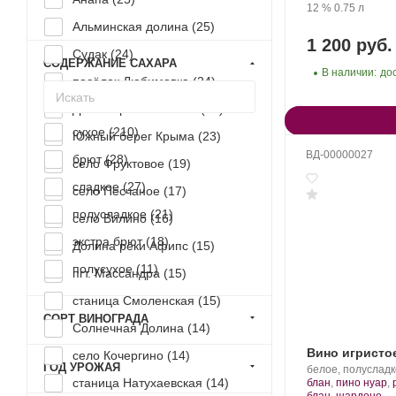
Крепость
.
Объем
12 %
0.75 л
Альминская долина (
25
)
1 200 руб.
Судак (
24
)
СОДЕРЖАНИЕ САХАРА
В наличии:
до
посёлок Любимовка (
24
)
Долина реки Бельбек (
23
)
сухое (
210
)
Южный берег Крыма (
23
)
ВД-00000027
брют (
28
)
село Фруктовое (
19
)
сладкое (
27
)
село Песчаное (
17
)
полусладкое (
21
)
село Вилино (
16
)
экстра брют (
18
)
Долина реки Афипс (
15
)
полусухое (
11
)
пгт. Массандра (
15
)
станица Смоленская (
15
)
СОРТ ВИНОГРАДА
Солнечная Долина (
14
)
Вино игристо
село Кочергино (
14
)
ГОД УРОЖАЯ
Производитель:
белое, полуслад
станица Натухаевская (
14
)
Новый
блан
,
пино нуар
,
Свет.
.