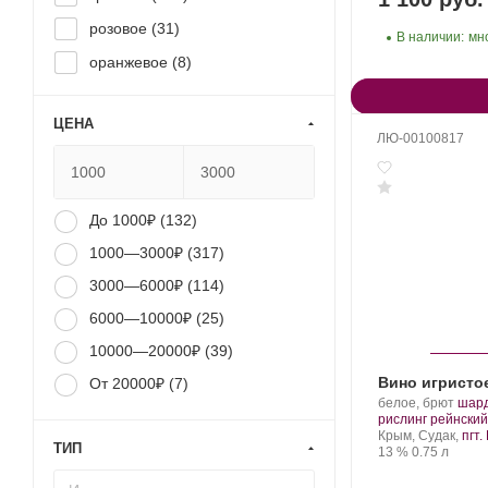
розовое (
31
)
В наличии:
мн
оранжевое (
8
)
ЦЕНА
ЛЮ-00100817
До 1000₽ (
132
)
1000—3000₽ (
317
)
3000—6000₽ (
114
)
6000—10000₽ (
25
)
10000—20000₽ (
39
)
Вино игристо
От 20000₽ (
7
)
Производитель:
.
белое, брют
шар
Новый
Сорт
рислинг рейнский
Свет.
Регион:
вино
Крым, Судак,
пгт
ТИП
Крепость
.
Объем
13 %
0.75 л