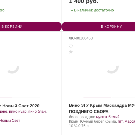
1 400 руб.
ого
В наличии:
достаточно
В КОРЗИНУ
В КОРЗИНУ
ЛЮ-00100453
Вино ЗГУ Крым Массандра М
е Новый Свет 2020
ПОЗДНЕГО СБОРА
доне
,
пино нуар
,
пино блан
,
.
Производитель:
.
.
белое, сладкое
мускат белый
града:
. Новый Свет
Массандра.
Регион:
Сорт
Крым, Южный берег Крыма,
пгт. Масс
Крепость
.
Объем
винограда:
10 %
0.75 л