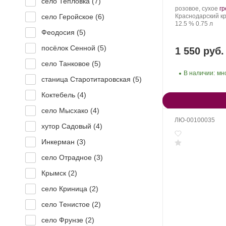
село Тепловка (
7
)
Производитель:
.
розовое, сухое
г
Гай-
Регион:
С
Краснодарский кр
село Геройское (
6
)
Кодзор.
Крепость
.
Объем
ви
12.5 %
0.75 л
Феодосия (
5
)
посёлок Сенной (
5
)
1 550 руб.
село Танковое (
5
)
В наличии:
мн
станица Старотитаровская (
5
)
Коктебель (
4
)
село Мысхако (
4
)
ЛЮ-00100035
хутор Садовый (
4
)
Инкерман (
3
)
село Отрадное (
3
)
Крымск (
2
)
село Криница (
2
)
село Тенистое (
2
)
село Фрунзе (
2
)