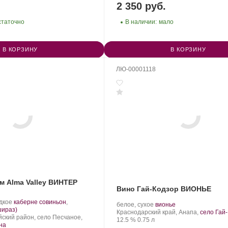
2 350 руб.
статочно
В наличии:
мало
В КОРЗИНУ
В КОРЗИНУ
ЛЮ-00001118
м Alma Valley ВИНТЕР
Вино Гай-Кодзор ВИОНЬЕ
.
дкое
каберне совиньон
,
Производитель:
.
.
белое, сухое
вионье
Сорт
.
шираз)
Гай-
Регион:
Сорт
Краснодарский край, Анапа,
село Гай
винограда:
ский район, село Песчаное,
Кодзор.
Крепость
.
Объем
винограда:
12.5 %
0.75 л
на