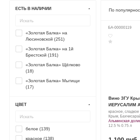
ЕСТЬ В НАЛИЧИИ
По популярнос
БА-00000119
«Золотая Балка» на
Люсиновской (
251
)
«Золотая Балка» на 1й
Брестской (
191
)
«Золотая Балка» Щёлково
(
18
)
«Золотая Балка» Мытищи
(
17
)
Вино ЗГУ Кры
ИЕРУСАЛИМ А
ЦВЕТ
Производитель:
красное, сладкое
Alma
Регион:
Крым, Бахчисарай
Valley.
Альминская доли
Крепость
.
Объем
12.5 %
0.75 л
белое (
139
)
красное (
138
)
1 100 руб.