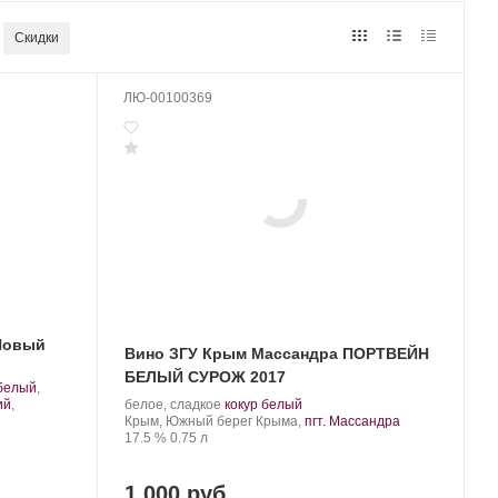
Скидки
ЛЮ-00100369
Новый
Вино ЗГУ Крым Массандра ПОРТВЕЙН
БЕЛЫЙ СУРОЖ 2017
 белый
,
Производитель:
.
.
ий
,
белое, сладкое
кокур белый
Массандра.
Регион:
Сорт
Крым, Южный берег Крыма,
пгт. Массандра
Крепость
.
Объем
винограда:
17.5 %
0.75 л
1 000 руб.