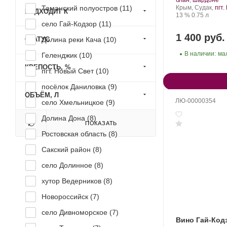
блан
,
шардоне
Регион:
Таманский полуостров (
11
)
Крым, Судак,
пгт
ПОДХОДИТ К
Крепость
.
Объем
13 %
0.75 л
село Гай-Кодзор (
11
)
1 400 руб.
СТАТУС
Долина реки Кача (
10
)
В наличии:
ма
Геленджик (
10
)
КРЕПОСТЬ, %
пгт. Новый Свет (
10
)
посёлок Даниловка (
9
)
ОБЪЁМ, Л
ЛЮ-00000354
село Хмельницкое (
9
)
Долина Дона (
8
)
ПОКАЗАТЬ
Ростовская область (
8
)
Сакский район (
8
)
село Долинное (
8
)
хутор Ведерников (
8
)
Новороссийск (
7
)
село Дивноморское (
7
)
Вино Гай-Код