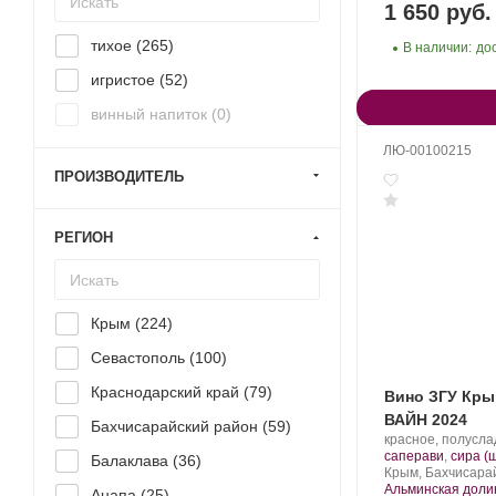
1 650 руб.
тихое (
265
)
В наличии:
до
игристое (
52
)
винный напиток (
0
)
ЛЮ-00100215
ПРОИЗВОДИТЕЛЬ
РЕГИОН
Крым (
224
)
Севастополь (
100
)
Краснодарский край (
79
)
Вино ЗГУ Кры
ВАЙН 2024
Бахчисарайский район (
59
)
Производитель:
красное, полусла
Alma
саперави
,
сира (
Балаклава (
36
)
Valley.
Регион:
Крым, Бахчисарай
Альминская доли
Анапа (
25
)