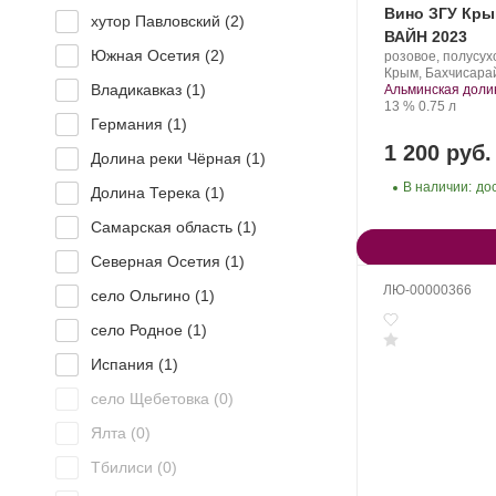
Вино ЗГУ Кры
хутор Павловский (
2
)
ВАЙН 2023
Южная Осетия (
2
)
Производитель:
розовое, полусух
Alma
Регион:
Крым, Бахчисарай
Владикавказ (
1
)
Valley.
Альминская доли
Крепость
.
Объем
13 %
0.75 л
Германия (
1
)
1 200 руб.
Долина реки Чёрная (
1
)
В наличии:
до
Долина Терека (
1
)
Самарская область (
1
)
Северная Осетия (
1
)
ЛЮ-00000366
село Ольгино (
1
)
село Родное (
1
)
Испания (
1
)
село Щебетовка (
0
)
Ялта (
0
)
Тбилиси (
0
)