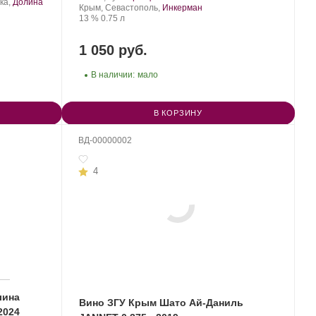
ка,
Долина
Инкерман.
Регион:
Сорт
Крым, Севастополь,
Инкерман
Крепость
.
Объем
винограда:
13 %
0.75 л
1 050 руб.
В наличии:
мало
В КОРЗИНУ
ВД-00000002
4
лина
Вино ЗГУ Крым Шато Ай-Даниль
2024