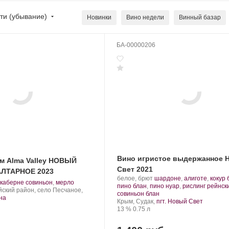
ти (убывание)
Новинки
Вино недели
Винный базар
Вина с наградами
Эксклюзив
БА-00000206
Вино игристое выдержанное 
м Alma Valley НОВЫЙ
Свет 2021
ЛТАРНОЕ 2023
Производитель:
.
белое, брют
шардоне
,
алиготе
,
кокур
.
.
каберне совиньон
,
мерло
Новый
Сорт
пино блан
,
пино нуар
,
рислинг рейнск
Сорт
ский район, село Песчаное,
Свет.
винограда:
.
совиньон блан
винограда:
на
Регион:
Крым, Судак,
пгт. Новый Свет
Крепость
.
Объем
13 %
0.75 л