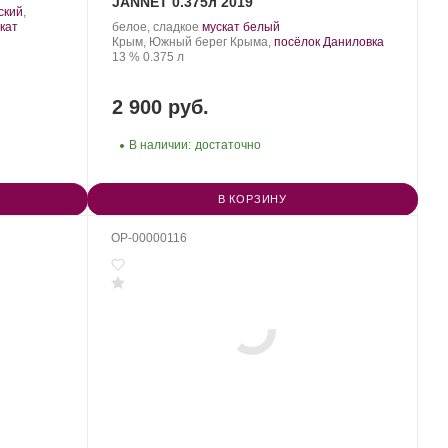
JANNET 0.375л 2019
ский
,
Производитель:
.
.
кат
белое, сладкое
мускат белый
Шато
Регион:
Сорт
Крым, Южный берег Крыма,
посёлок Даниловка
Ай-
Крепость
.
Объем
винограда:
13 %
0.375 л
Даниль.
2 900 руб.
В наличии:
достаточно
В КОРЗИНУ
OP-00000116