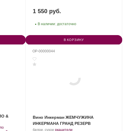
1 550 руб.
В наличии:
достаточно
В КОРЗИНУ
OP-00000044
ЛО &
Вино Инкерман ЖЕМЧУЖИНА
ИНКЕРМАНА ГРАНД РЕЗЕРВ
.
ло
Производитель:
.
.
белое, сухое
ркацители