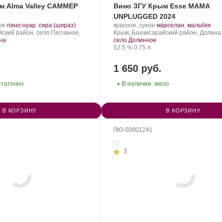
м Alma Valley САММЕР
Вино ЗГУ Крым Esse МАМА
UNPLUGGED 2024
.
.
Производитель:
.
.
ое
пино нуар
,
сира (шираз)
красное, сухое
марселан
,
мальбек
Сорт
Сатера/ESSE.
Регион:
Сорт
ский район, село Песчаное,
Крым, Бахчисарайский район, Долина 
винограда:
винограда:
на
село Долинное
Крепость
.
Объем
12.5 %
0.75 л
1 650 руб.
статочно
В наличии:
мало
В КОРЗИНУ
В КОРЗИНУ
ЛЮ-00001241
3