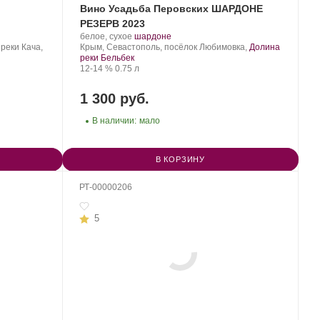
Вино Усадьба Перовских ШАРДОНЕ
РЕЗЕРВ 2023
Производитель:
.
.
белое, сухое
шардоне
Усадьба
Регион:
Сорт
реки Кача,
Крым, Севастополь, посёлок Любимовка,
Долина
Перовских.
винограда:
реки Бельбек
Крепость
.
Объем
12-14 %
0.75 л
1 300 руб.
В наличии:
мало
В КОРЗИНУ
РТ-00000206
5