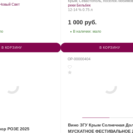
Усадьба
Регион:
Сорт
Крым, Севастополь, посёлок Любимов
. Новый Свет
Перовских.
винограда:
реки Бельбек
Крепость
.
Объем
12-14 %
0.75 л
1 000 руб.
ло
В наличии:
мало
В КОРЗИНУ
В КОРЗИНУ
OP-00000404
Вино ЗГУ Крым Солнечная До
зор РОЗЕ 2025
МУСКАТНОЕ ФЕСТИВАЛЬНОЕ 