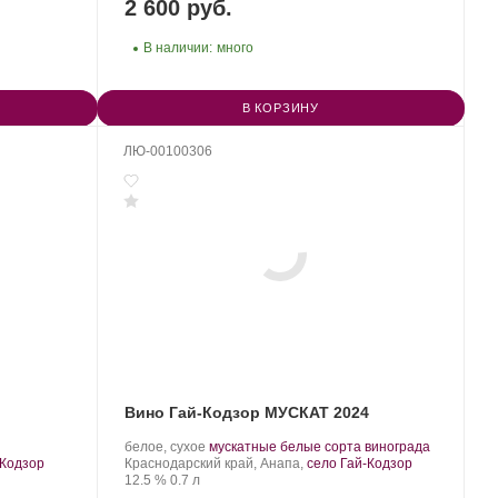
2 600 руб.
В наличии:
много
В КОРЗИНУ
ЛЮ-00100306
Вино Гай-Кодзор МУСКАТ 2024
Производитель:
.
.
белое, сухое
мускатные белые сорта винограда
Гай-
Регион:
Сорт
-Кодзор
Краснодарский край, Анапа,
село Гай-Кодзор
Кодзор.
Крепость
.
Объем
винограда:
12.5 %
0.7 л