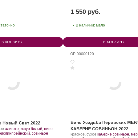
1 550 руб.
статочно
В наличии:
мало
В КОРЗИНУ
В КОРЗИНУ
OP-00000120
Вино Усадьба Перовских МЕР
е Новый Свет 2022
.
КАБЕРНЕ СОВИНЬОН 2022
кое
алиготе
,
кокур белый
,
пино
Сорт
рислинг рейнский
,
совиньон
Производитель:
.
красное, сухое
каберне совиньон
,
мер
винограда: