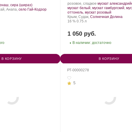
Производитель:
.
розовое, сладкое
мускат александрий
.
ренаш
,
сира (шираз)
Солнечная
Сорт
мускат белый
,
мускат гамбургский
,
мус
орт
ай, Анапа,
село Гай-Кодзор
Долина.
винограда:
.
оттонель
,
мускат розовый
нограда:
Регион:
Крым, Судак,
Солнечная Долина
Крепость
.
Объем
16 %
0.75 л
1 050 руб.
ого
В наличии:
достаточно
В КОРЗИНУ
В КОРЗИНУ
РТ-00000278
5