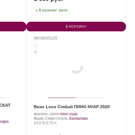
В наличии:
мало
В КОРЗИНУ
ЛЮ-00101125
УСКАТ
Вино Loco Cimbali ПИНО НУАР 2020
Производитель:
.
.
красное, сухое
пино нуар
Loco
Регион:
Сорт
Крым, Севастополь,
Балаклава
андра
Cimbali
Крепость
.
Объем
винограда:
13.5 %
0.75 л
Winery.