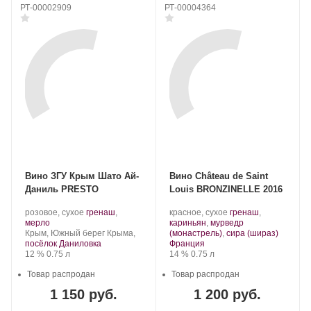
РТ-00002909
РТ-00004364
Вино ЗГУ Крым Шато Ай-
Вино Château de Saint
Даниль PRESTO
Louis BRONZINELLE 2016
Производитель:
.
Производитель:
.
розовое, сухое
гренаш
,
красное, сухое
гренаш
,
Шато
.
Сорт
Château
Сорт
мерло
кариньян
,
мурведр
Ай-
Регион:
винограда:
de
винограда:
.
Крым, Южный берег Крыма,
(монастрель)
,
сира (шираз)
Даниль.
Saint
Регион:
посёлок Даниловка
Франция
Крепость
.
Объем
Louis.
Крепость
.
Объем
12 %
0.75 л
14 %
0.75 л
Товар распродан
Товар распродан
1 150 руб.
1 200 руб.