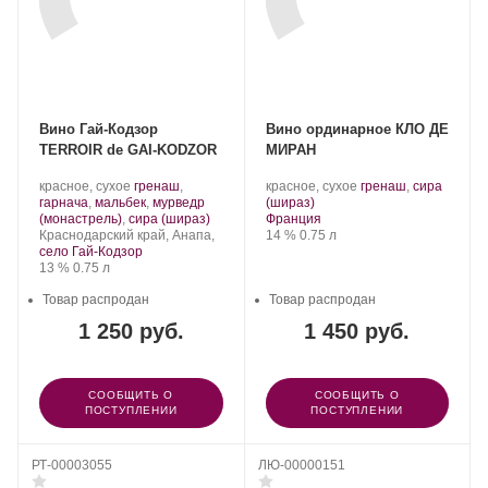
Вино Гай-Кодзор
Вино ординарное КЛО ДЕ
TERROIR de GAI-KODZOR
МИРАН
Производитель:
.
.
красное, сухое
гренаш
,
красное, сухое
гренаш
,
сира
Гай-
Сорт
.
Сорт
гарнача
,
мальбек
,
мурведр
(шираз)
Кодзор.
винограда:
.
Регион:
винограда:
(монастрель)
,
сира (шираз)
Франция
Регион:
Крепость
.
Объем
Краснодарский край, Анапа,
14 %
0.75 л
село Гай-Кодзор
Крепость
.
Объем
13 %
0.75 л
Товар распродан
Товар распродан
1 250 руб.
1 450 руб.
СООБЩИТЬ О
СООБЩИТЬ О
ПОСТУПЛЕНИИ
ПОСТУПЛЕНИИ
РТ-00003055
ЛЮ-00000151