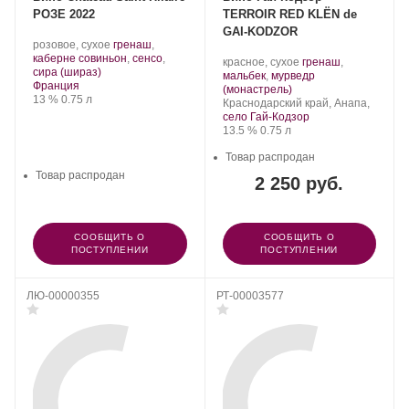
РОЗЕ 2022
TERROIR RЕD KLЁN de
GAI-KODZOR
.
розовое, сухое
гренаш
,
Сорт
каберне совиньон
,
сенсо
,
Производитель:
.
красное, сухое
гренаш
,
.
винограда:
сира (шираз)
Гай-
Сорт
мальбек
,
мурведр
Регион:
Франция
Кодзор.
.
винограда:
(монастрель)
Крепость
.
Объем
13 %
0.75 л
Регион:
Краснодарский край, Анапа,
село Гай-Кодзор
Крепость
.
Объем
13.5 %
0.75 л
Товар распродан
Товар распродан
2 250 руб.
СООБЩИТЬ О
СООБЩИТЬ О
ПОСТУПЛЕНИИ
ПОСТУПЛЕНИИ
ЛЮ-00000355
РТ-00003577