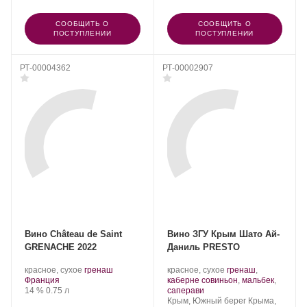
СООБЩИТЬ О
СООБЩИТЬ О
ПОСТУПЛЕНИИ
ПОСТУПЛЕНИИ
РТ-00004362
РТ-00002907
Вино Château de Saint
Вино ЗГУ Крым Шато Ай-
GRENACHE 2022
Даниль PRESTO
Производитель:
.
.
Производитель:
.
красное, сухое
гренаш
красное, сухое
гренаш
,
Château
Регион:
Сорт
Шато
Сорт
Франция
каберне совиньон
,
мальбек
,
de
Крепость
.
Объем
винограда:
Ай-
.
винограда:
14 %
0.75 л
саперави
Saint
Даниль.
Регион:
Крым, Южный берег Крыма,