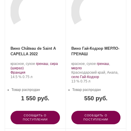
Вино Château de Saint A
Вино Гай-Кодзор МЕРЛО-
CAPELLA 2022
ГРЕНАШ
Производитель:
.
Производитель:
.
красное, сухое
гренаш
,
сира
красное, сухое
гренаш
,
Château
.
Сорт
Гай-
.
Сорт
(шираз)
мерло
de
Регион:
винограда:
Кодзор.
Регион:
винограда:
Франция
Краснодарский край, Анапа,
Saint
Крепость
.
Объем
14.5 %
0.75 л
село Гай-Кодзор
Louis.
Крепость
.
Объем
13 %
0.75 л
Товар распродан
Товар распродан
1 550 руб.
550 руб.
СООБЩИТЬ О
СООБЩИТЬ О
ПОСТУПЛЕНИИ
ПОСТУПЛЕНИИ