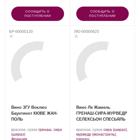
СООБЩИТЬ О
СООБЩИТЬ О
ПОСТУПЛЕНИИ
ПОСТУПЛЕНИИ
БР-00000120
ЛЮ-00000625
Вино ЗГУ Воклюз
Вино Ле Жамель
Баунтинот КЮВЕ ЖАН-
ГРЕНАШ-СИРА-МУРВЕДР
ПОЛЬ
СЕЛЕКСЬОН СПЕСЬЯЛЬ
.
.
красное, сухое
гренаш
,
сира
красное, сухое
сира (шираз)
,
.
Сорт
Сорт
(шираз)
мурведр (монастрель)
,
Регион:
винограда:
.
винограда:
Франция
гренаш