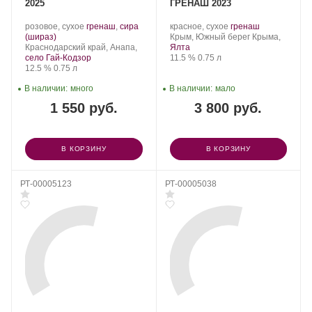
2025
ГРЕНАШ 2023
Производитель:
.
Производитель:
.
.
розовое, сухое
гренаш
,
сира
красное, сухое
гренаш
Гай-
.
Сорт
Winepark.
Регион:
Сорт
(шираз)
Крым, Южный берег Крыма,
Кодзор.
Регион:
винограда:
винограда:
Краснодарский край, Анапа,
Ялта
Крепость
.
Объем
село Гай-Кодзор
11.5 %
0.75 л
Крепость
.
Объем
12.5 %
0.75 л
В наличии:
много
В наличии:
мало
1 550 руб.
3 800 руб.
В КОРЗИНУ
В КОРЗИНУ
РТ-00005123
РТ-00005038