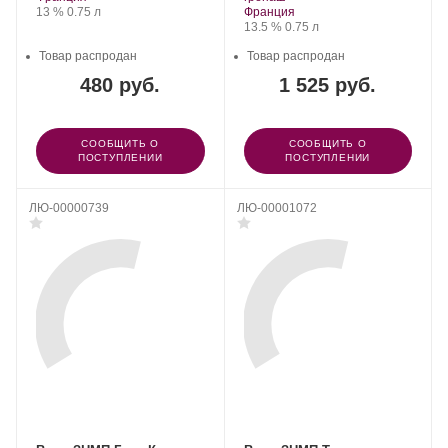
Крепость
.
Объем
Регион:
13 %
0.75 л
Франция
Крепость
.
Объем
13.5 %
0.75 л
Товар распродан
Товар распродан
480 руб.
1 525 руб.
СООБЩИТЬ О
СООБЩИТЬ О
ПОСТУПЛЕНИИ
ПОСТУПЛЕНИИ
ЛЮ-00000739
ЛЮ-00001072