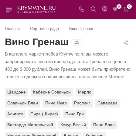
0
0
—
—
Главная
Сорт винограда
Вино Гренаш
Вино Гренаш
25
В каталоге маркетплейса Krymwine.ru вы можете
забронировать вина из винограда сорта Гренаш по цене от
480 до 3 800 рублей. Вино Гренаш может быть приобретено
только в одном из наших розничных магазинов в Москве.
Шардоне
Каберне Совиньон
Мерло
Совиньон Блан
Пино Нуар
Рислинг
Саперави
Алиготе
Сира (Шираз)
Пино Гри
Бастардо Магарачский
Кокур Белый
Пино Блан
Красностоп Золотовский
Вионье
Кефесия