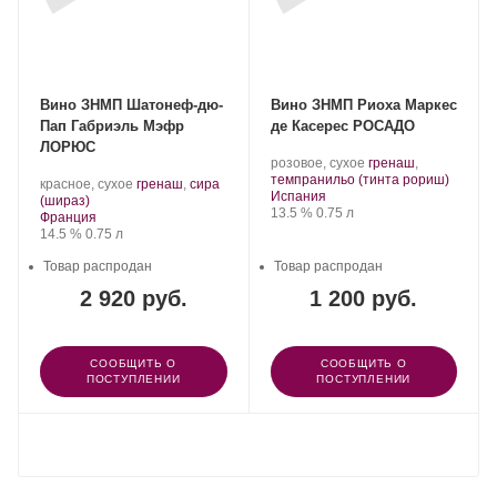
Вино ЗНМП Шатонеф-дю-
Вино ЗНМП Риоха Маркес
Пап Габриэль Мэфр
де Касерес РОСАДО
ЛОРЮС
.
розовое, сухое
гренаш
,
Сорт
.
темпранильо (тинта рориш)
.
красное, сухое
гренаш
,
сира
Регион:
винограда:
Испания
.
Сорт
(шираз)
Крепость
.
Объем
13.5 %
0.75 л
Регион:
винограда:
Франция
Крепость
.
Объем
14.5 %
0.75 л
Товар распродан
Товар распродан
2 920 руб.
1 200 руб.
СООБЩИТЬ О
СООБЩИТЬ О
ПОСТУПЛЕНИИ
ПОСТУПЛЕНИИ
ПОКАЗАТЬ ЕЩЕ