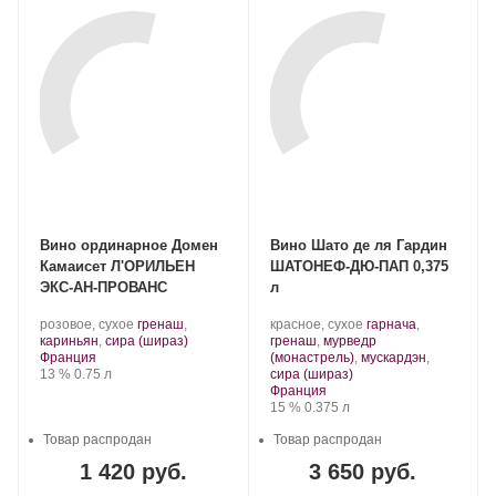
Вино ординарное Домен
Вино Шато де ля Гардин
Камаисет Л'ОРИЛЬЕН
ШАТОНЕФ-ДЮ-ПАП 0,375
ЭКС-АН-ПРОВАНС
л
.
.
розовое, сухое
гренаш
,
красное, сухое
гарнача
,
Сорт
.
Сорт
кариньян
,
сира (шираз)
гренаш
,
мурведр
Регион:
винограда:
винограда:
Франция
(монастрель)
,
мускардэн
,
Крепость
.
Объем
.
13 %
0.75 л
сира (шираз)
Регион:
Франция
Крепость
.
Объем
15 %
0.375 л
Товар распродан
Товар распродан
1 420 руб.
3 650 руб.