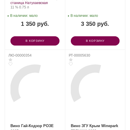
«Раевское».
станица Натухаевская
Крепость
.
Объем
11 %
0.75 л
В наличии:
мало
В наличии:
мало
1 350 руб.
3 350 руб.
В КОРЗИНУ
В КОРЗИНУ
ЛЮ-00000354
РТ-00005630
Вино Гай-Кодзор РОЗЕ
Вино ЗГУ Крым Winepark