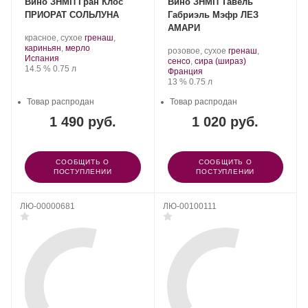
Вино ЗНМП Гран Клос
Вино ЗНМП Тавель
ПРИОРАТ СОЛЬЛУНА
Габриэль Мэфр ЛЕЗ
АМАРИ
.
красное, сухое
гренаш
,
Сорт
.
кариньян
,
мерло
.
розовое, сухое
гренаш
,
Регион:
винограда:
Испания
Сорт
.
сенсо
,
сира (шираз)
Крепость
.
Объем
14.5 %
0.75 л
Регион:
винограда:
Франция
Крепость
.
Объем
13 %
0.75 л
Товар распродан
Товар распродан
1 490 руб.
1 020 руб.
СООБЩИТЬ О
СООБЩИТЬ О
ПОСТУПЛЕНИИ
ПОСТУПЛЕНИИ
ЛЮ-00000681
ЛЮ-00100111