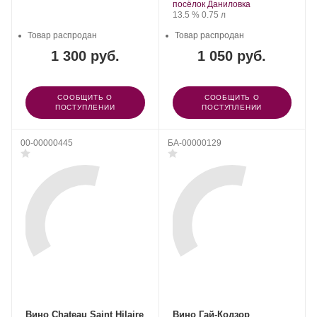
Louis.
посёлок Даниловка
Крепость
.
Объем
13.5 %
0.75 л
Товар распродан
Товар распродан
1 300 руб.
1 050 руб.
СООБЩИТЬ О
СООБЩИТЬ О
ПОСТУПЛЕНИИ
ПОСТУПЛЕНИИ
00-00000445
БА-00000129
Вино Chateau Saint Hilaire
Вино Гай-Кодзор