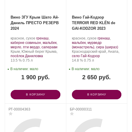
Вино ЗГУ Крым Шато Ай-
Вино Гай-Кодзор
Даниль ПРЕСТО РЕЗЕРВ
TERROIR RЕD KLЁN de
2024
GAI-KODZOR 2023
Производитель:
.
Производитель:
.
красное, сухое
гренаш
,
красное, сухое
гренаш
,
Шато
Сорт
Гай-
Сорт
каберне совиньон
,
мальбек
,
мальбек
,
мурведр
Ай-
винограда:
.
Кодзор.
винограда:
.
мерло
,
пти вердо
,
саперави
(монастрель)
,
сира (шираз)
Даниль.
Регион:
Регион:
Крым, Южный берег Крыма,
Краснодарский край, Анапа,
посёлок Даниловка
село Гай-Кодзор
Крепость
.
Объем
Крепость
.
Объем
13.5 %
0.75 л
14.8 %
0.75 л
В наличии:
мало
В наличии:
мало
1 900 руб.
2 650 руб.
В КОРЗИНУ
В КОРЗИНУ
РТ-00004363
БР-00000311