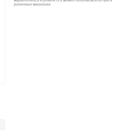
маркетплейса Krymwine.ru и может отличаться от цен в
розничных магазинах.