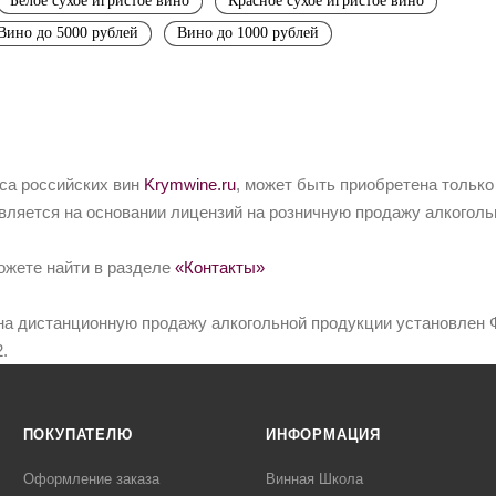
Белое сухое игристое вино
Красное сухое игристое вино
Вино до 5000 рублей
Вино до 1000 рублей
йса российских вин
Krymwine.ru
, может быть приобретена только
вляется на основании лицензий на розничную продажу алкоголь
ожете найти в разделе
«Контакты»
на дистанционную продажу алкогольной продукции установлен Ф
.
ПОКУПАТЕЛЮ
ИНФОРМАЦИЯ
Оформление заказа
Винная Школа