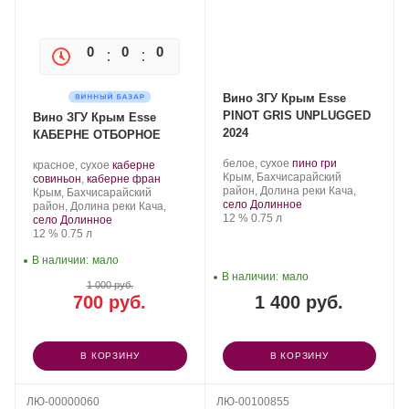
0
0
0
0
Вино ЗГУ Крым Esse
PINOT GRIS UNPLUGGED
Вино ЗГУ Крым Esse
2024
КАБЕРНЕ ОТБОРНОЕ
Производитель:
.
.
белое, сухое
пино гри
Производитель:
.
красное, сухое
каберне
Сатера/ESSE.
Регион:
Сорт
Крым, Бахчисарайский
Сатера/ESSE.
Сорт
.
совиньон
,
каберне фран
винограда:
район, Долина реки Кача,
Регион:
винограда:
Крым, Бахчисарайский
село Долинное
район, Долина реки Кача,
Крепость
.
Объем
12 %
0.75 л
село Долинное
Крепость
.
Объем
12 %
0.75 л
В наличии:
мало
В наличии:
мало
1 000 руб.
700 руб.
1 400 руб.
В КОРЗИНУ
В КОРЗИНУ
ЛЮ-00000060
ЛЮ-00100855