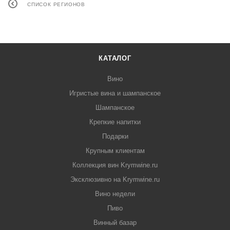
СПИСОК РЕГИОНОВ
КАТАЛОГ
Вино
Игристые вина и шампанское
Шампанское
Крепкие напитки
Подарки
Крупным клиентам
Коллекция вин Krymwine.ru
Эксклюзивно на Krymwine.ru
Вино недели
Пиво
Винный базар