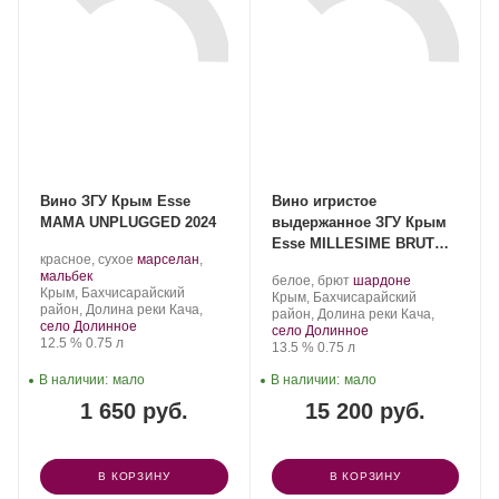
Вино ЗГУ Крым Esse
Вино игристое
МАМА UNPLUGGED 2024
выдержанное ЗГУ Крым
Esse MILLESIME BRUT
Производитель:
.
красное, сухое
марселан
,
ZERO DOSAGE в
Сатера/ESSE.
.
Сорт
мальбек
Производитель:
.
.
белое, брют
шардоне
подарочной упаковке
Регион:
винограда:
Крым, Бахчисарайский
Сатера/ESSE.
Регион:
Сорт
Крым, Бахчисарайский
2013
район, Долина реки Кача,
винограда:
район, Долина реки Кача,
село Долинное
село Долинное
Крепость
.
Объем
12.5 %
0.75 л
Крепость
.
Объем
13.5 %
0.75 л
В наличии:
мало
В наличии:
мало
1 650 руб.
15 200 руб.
В КОРЗИНУ
В КОРЗИНУ