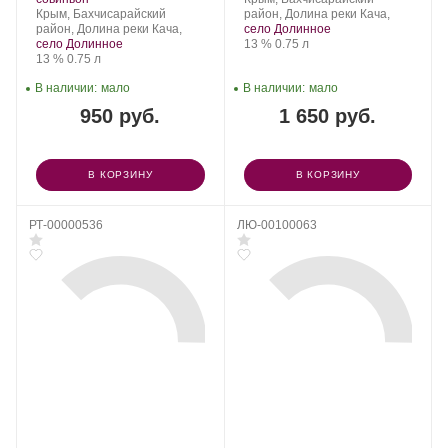
Регион:
винограда:
винограда:
Крым, Бахчисарайский
район, Долина реки Кача,
район, Долина реки Кача,
село Долинное
Крепость
.
Объем
село Долинное
13 %
0.75 л
Крепость
.
Объем
13 %
0.75 л
В наличии:
мало
В наличии:
мало
950 руб.
1 650 руб.
В КОРЗИНУ
В КОРЗИНУ
РТ-00000536
ЛЮ-00100063