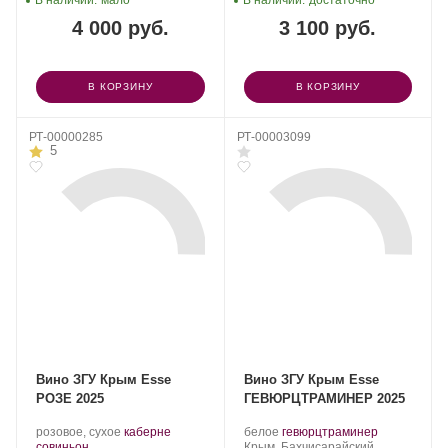
В наличии:
мало
В наличии:
достаточно
4 000 руб.
3 100 руб.
В КОРЗИНУ
В КОРЗИНУ
РТ-00000285
РТ-00003099
5
Вино ЗГУ Крым Esse
Вино ЗГУ Крым Esse
РОЗЕ 2025
ГЕВЮРЦТРАМИНЕР 2025
Производитель:
.
Производитель:
.
.
розовое, сухое
каберне
белое
гевюрцтраминер
Сатера/ESSE.
.
Сорт
Сатера/ESSE.
Регион:
Сорт
совиньон
Крым, Бахчисарайский