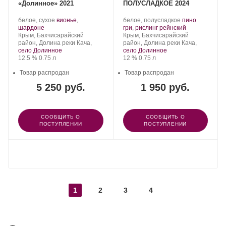
«Долинное» 2021
ПОЛУСЛАДКОЕ 2024
Производитель:
.
Производитель:
.
белое, сухое
вионье
,
белое, полусладкое
пино
Сатера/ESSE.
.
Сорт
Сатера/ESSE.
Сорт
.
шардоне
гри
,
рислинг рейнский
Регион:
винограда:
Регион:
винограда:
Крым, Бахчисарайский
Крым, Бахчисарайский
район, Долина реки Кача,
район, Долина реки Кача,
село Долинное
село Долинное
Крепость
.
Объем
Крепость
.
Объем
12.5 %
0.75 л
12 %
0.75 л
Товар распродан
Товар распродан
5 250 руб.
1 950 руб.
СООБЩИТЬ О
СООБЩИТЬ О
ПОСТУПЛЕНИИ
ПОСТУПЛЕНИИ
ПОКАЗАТЬ ЕЩЕ
1
2
3
4