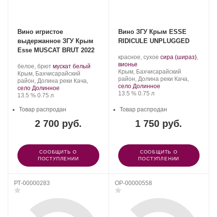
Вино игристое
Вино ЗГУ Крым ESSE
выдержанное ЗГУ Крым
RIDICULE UNPLUGGED
Esse MUSCAT BRUT 2022
Производитель:
.
красное, сухое
сира (шираз)
,
Сатера/ESSE.
.
Сорт
вионье
Производитель:
.
.
белое, брют
мускат белый
Регион:
винограда:
Крым, Бахчисарайский
Сатера/ESSE.
Регион:
Сорт
Крым, Бахчисарайский
район, Долина реки Кача,
винограда:
район, Долина реки Кача,
село Долинное
село Долинное
Крепость
.
Объем
13.5 %
0.75 л
Крепость
.
Объем
13.5 %
0.75 л
Товар распродан
Товар распродан
2 700 руб.
1 750 руб.
СООБЩИТЬ О
СООБЩИТЬ О
ПОСТУПЛЕНИИ
ПОСТУПЛЕНИИ
РТ-00000283
OP-00000558