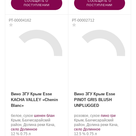
СООБЩИТЬ О
СООБЩИТЬ О
ПОСТУПЛЕНИИ
ПОСТУПЛЕНИИ
РТ-00004162
РТ-00002712
Вино ЗГУ Крым Esse
Вино ЗГУ Крым Esse
KACHA VALLEY «Chenin
PINOT GRIS BLUSH
Blanc»
UNPLUGGED
Производитель:
.
.
Производитель:
.
.
белое, сухое
шенен блан
розовое, сухое
пино гри
Сатера/ESSE.
Регион:
Сорт
Сатера/ESSE.
Регион:
Сорт
Крым, Бахчисарайский
Крым, Бахчисарайский
винограда:
винограда:
район, Долина реки Кача,
район, Долина реки Кача,
село Долинное
село Долинное
Крепость
.
Объем
Крепость
.
Объем
12 %
0.75 л
12.5 %
0.75 л