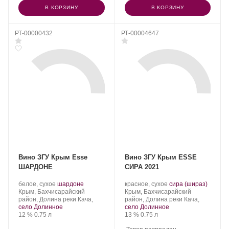
В КОРЗИНУ
В КОРЗИНУ
РТ-00000432
РТ-00004647
Вино ЗГУ Крым Esse
Вино ЗГУ Крым ESSE
ШАРДОНЕ
СИРА 2021
Производитель:
.
.
Производитель:
.
.
белое, сухое
шардоне
красное, сухое
сира (шираз)
Сатера/ESSE.
Регион:
Сорт
Сатера/ESSE.
Регион:
Сорт
Крым, Бахчисарайский
Крым, Бахчисарайский
винограда:
винограда:
район, Долина реки Кача,
район, Долина реки Кача,
село Долинное
село Долинное
Крепость
.
Объем
Крепость
.
Объем
12 %
0.75 л
13 %
0.75 л