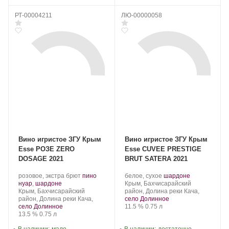
РТ-00004211
ЛЮ-00000058
Вино игристое ЗГУ Крым
Вино игристое ЗГУ Крым
Esse РОЗЕ ZERO
Esse CUVEE PRESTIGE
DOSAGE 2021
BRUT SATERA 2021
Производитель:
.
Производитель:
.
.
розовое, экстра брют
пино
белое, сухое
шардоне
Сатера/ESSE.
.
Сорт
Сатера/ESSE.
Регион:
Сорт
нуар
,
шардоне
Крым, Бахчисарайский
Регион:
винограда:
винограда:
Крым, Бахчисарайский
район, Долина реки Кача,
район, Долина реки Кача,
село Долинное
Крепость
.
Объем
село Долинное
11.5 %
0.75 л
Крепость
.
Объем
13.5 %
0.75 л