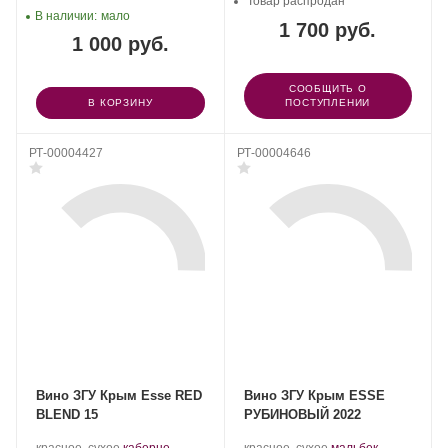
Товар распродан
В наличии:
мало
1 700 руб.
1 000 руб.
СООБЩИТЬ О
В КОРЗИНУ
ПОСТУПЛЕНИИ
РТ-00004427
РТ-00004646
Вино ЗГУ Крым Esse RED
Вино ЗГУ Крым ESSE
BLEND 15
РУБИНОВЫЙ 2022
Производитель:
.
Производитель:
.