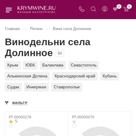
0
0
—
—
Главная
Регион
Вина села Долинное
Винодельни села
Долинное
84
Крым
ЮБК
Балаклава
Севастополь
Альминская Долина
Краснодарский край
Кубань
Судак
Инкерман
Ставрополье
ФИЛЬТР
РТ-00000278
РТ-00005070
5