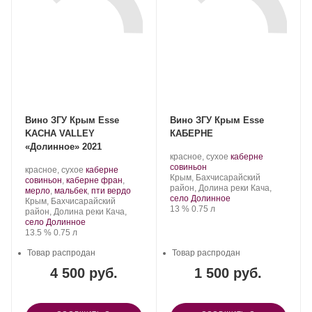
Вино ЗГУ Крым Esse
Вино ЗГУ Крым Esse
KACHA VALLEY
КАБЕРНЕ
«Долинное» 2021
Производитель:
.
красное, сухое
каберне
Сатера/ESSE.
.
Сорт
совиньон
Производитель:
.
красное, сухое
каберне
Регион:
винограда:
Крым, Бахчисарайский
Сатера/ESSE.
Сорт
совиньон
,
каберне фран
,
район, Долина реки Кача,
винограда:
.
мерло
,
мальбек
,
пти вердо
село Долинное
Регион:
Крым, Бахчисарайский
Крепость
.
Объем
13 %
0.75 л
район, Долина реки Кача,
село Долинное
Крепость
.
Объем
13.5 %
0.75 л
Товар распродан
Товар распродан
4 500 руб.
1 500 руб.