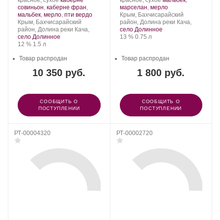
красное, сухое
каберне
красное, сухое
мальбек
,
Сатера/ESSE.
Сорт
Сатера/ESSE.
Сорт
.
совиньон
,
каберне фран
,
марселан
,
мерло
винограда:
.
Регион:
винограда:
мальбек
,
мерло
,
пти вердо
Крым, Бахчисарайский
Регион:
Крым, Бахчисарайский
район, Долина реки Кача,
район, Долина реки Кача,
село Долинное
Крепость
.
Объем
село Долинное
13 %
0.75 л
Крепость
.
Объем
12 %
1.5 л
Товар распродан
Товар распродан
10 350 руб.
1 800 руб.
СООБЩИТЬ О
СООБЩИТЬ О
ПОСТУПЛЕНИИ
ПОСТУПЛЕНИИ
РТ-00004320
РТ-00002720