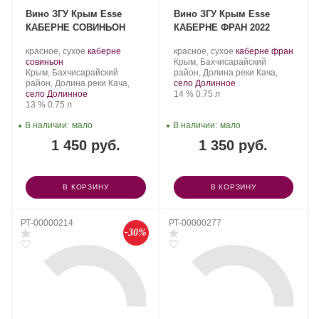
Вино ЗГУ Крым Esse
Вино ЗГУ Крым Esse
КАБЕРНЕ СОВИНЬОН
КАБЕРНЕ ФРАН 2022
Производитель:
.
Производитель:
.
.
красное, сухое
каберне
красное, сухое
каберне фран
Сатера/ESSE.
.
Сорт
Сатера/ESSE.
Регион:
Сорт
совиньон
Крым, Бахчисарайский
Регион:
винограда:
винограда:
Крым, Бахчисарайский
район, Долина реки Кача,
район, Долина реки Кача,
село Долинное
Крепость
.
Объем
село Долинное
14 %
0.75 л
Крепость
.
Объем
13 %
0.75 л
В наличии:
мало
В наличии:
мало
1 450 руб.
1 350 руб.
В КОРЗИНУ
В КОРЗИНУ
РТ-00000214
РТ-00000277
-30%