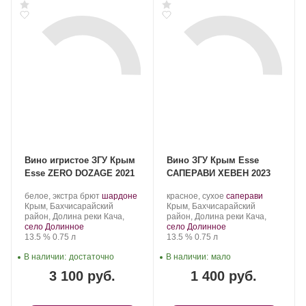
Вино игристое ЗГУ Крым
Вино ЗГУ Крым Esse
Esse ZERO DOZAGE 2021
САПЕРАВИ ХЕВЕН 2023
Производитель:
.
.
Производитель:
.
.
белое, экстра брют
шардоне
красное, сухое
саперави
Сатера/ESSE.
Регион:
Сорт
Сатера/ESSE.
Регион:
Сорт
Крым, Бахчисарайский
Крым, Бахчисарайский
винограда:
винограда:
район, Долина реки Кача,
район, Долина реки Кача,
село Долинное
село Долинное
Крепость
.
Объем
Крепость
.
Объем
13.5 %
0.75 л
13.5 %
0.75 л
В наличии:
достаточно
В наличии:
мало
3 100 руб.
1 400 руб.