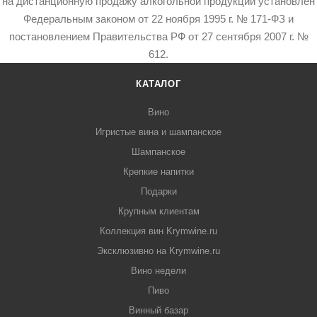
на дистанционную продажу алкогольной продукции установлен
Федеральным законом от 22 ноября 1995 г. № 171-ФЗ и
постановлением Правительства РФ от 27 сентября 2007 г. №
612.
КАТАЛОГ
Вино
Игристые вина и шампанское
Шампанское
Крепкие напитки
Подарки
Крупным клиентам
Коллекция вин Krymwine.ru
Эксклюзивно на Krymwine.ru
Вино недели
Пиво
Винный базар