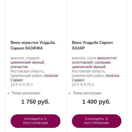
Вино игристое Усадьба
Вино Усадьба Саркел
Саркел КАЗАЧКА
ХАЗАР
Производитель:
.
Производитель:
.
красное, сладкое
красное, сухое
красностоп
Усадьба
Сорт
Усадьба
Сорт
цимлянский чёрный
,
золотовский
,
саперави
,
Саркел.
.
винограда:
Саркел.
винограда:
.
плечистик
цимлянский чёрный
Регион:
Регион:
Ростовская область,
Ростовская область,
Цимлянский район,
посёлок
Цимлянский район,
посёлок
Саркел
Саркел
Крепость
.
Объем
Крепость
.
Объем
14.5 %
0.75 л
14.5 %
0.75 л
Товар распродан
Товар распродан
1 750 руб.
1 400 руб.
СООБЩИТЬ О
СООБЩИТЬ О
ПОСТУПЛЕНИИ
ПОСТУПЛЕНИИ