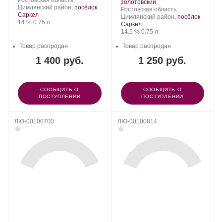
Ростовская область,
Усадьба
.
Сорт
золотовский
Цимлянский район,
посёлок
Саркел.
Регион:
винограда:
Ростовская область,
Саркел
Цимлянский район,
посёлок
Крепость
.
Объем
14 %
0.75 л
Саркел
Крепость
.
Объем
14.5 %
0.75 л
Товар распродан
Товар распродан
1 400 руб.
1 250 руб.
СООБЩИТЬ О
СООБЩИТЬ О
ПОСТУПЛЕНИИ
ПОСТУПЛЕНИИ
ЛЮ-00100700
ЛЮ-00100814