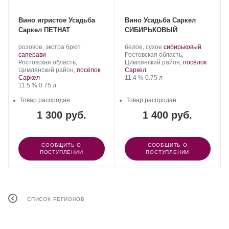
Вино игристое Усадьба
Вино Усадьба Саркел
Саркел ПЕТНАТ
СИБИРЬКОВЫЙ
Производитель:
.
Производитель:
.
.
розовое, экстра брют
белое, сухое
сибирьковый
Усадьба
.
Сорт
Усадьба
Регион:
Сорт
саперави
Ростовская область,
Саркел.
Регион:
винограда:
Саркел.
винограда:
Ростовская область,
Цимлянский район,
посёлок
Цимлянский район,
посёлок
Саркел
Крепость
.
Объем
Саркел
11.4 %
0.75 л
Крепость
.
Объем
11.5 %
0.75 л
Товар распродан
Товар распродан
1 300 руб.
1 400 руб.
СООБЩИТЬ О
СООБЩИТЬ О
ПОСТУПЛЕНИИ
ПОСТУПЛЕНИИ
СПИСОК РЕГИОНОВ