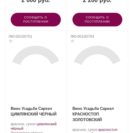
2 000 руб.
2 200 руб.
СООБЩИТЬ О
СООБЩИТЬ О
ПОСТУПЛЕНИИ
ПОСТУПЛЕНИИ
ЛЮ-00100701
ЛЮ-00100704
Вино Усадьба Саркел
Вино Усадьба Саркел
ЦИМЛЯНСКИЙ ЧЕРНЫЙ
КРАСНОСТОП
ЗОЛОТОВСКИЙ
Производитель:
.
красное, сухое
цимлянский
Усадьба
.
Сорт
чёрный
Производитель:
.
красное, сухое
красностоп
Саркел.
Регион:
винограда: