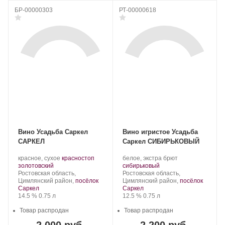
БР-00000303
РТ-00000618
Вино Усадьба Саркел
Вино игристое Усадьба
САРКЕЛ
Саркел СИБИРЬКОВЫЙ
Производитель:
.
Производитель:
.
красное, сухое
красностоп
белое, экстра брют
Усадьба
.
Сорт
Усадьба
.
Сорт
золотовский
сибирьковый
Саркел.
Регион:
винограда:
Саркел.
Регион:
винограда:
Ростовская область,
Ростовская область,
Цимлянский район,
посёлок
Цимлянский район,
посёлок
Саркел
Саркел
Крепость
.
Объем
Крепость
.
Объем
14.5 %
0.75 л
12.5 %
0.75 л
Товар распродан
Товар распродан