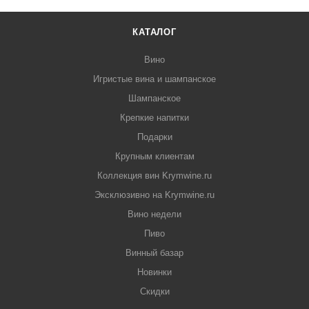
КАТАЛОГ
Вино
Игристые вина и шампанское
Шампанское
Крепкие напитки
Подарки
Крупным клиентам
Коллекция вин Krymwine.ru
Эксклюзивно на Krymwine.ru
Вино недели
Пиво
Винный базар
Новинки
Скидки