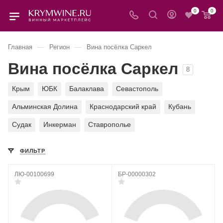
0
0
—
—
Главная
Регион
Вина посёлка Саркел
Вина посёлка Саркел
8
Крым
ЮБК
Балаклава
Севастополь
Альминская Долина
Краснодарский край
Кубань
Судак
Инкерман
Ставрополье
ФИЛЬТР
ЛЮ-00100699
БР-00000302