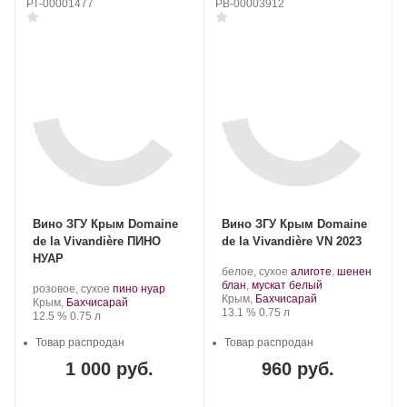
РТ-00001477
РВ-00003912
Вино ЗГУ Крым Domaine
Вино ЗГУ Крым Domaine
de la Vivandière ПИНО
de la Vivandière VN 2023
НУАР
Производитель:
.
белое, сухое
алиготе
,
шенен
Domaine
Сорт
.
блан
,
мускат белый
Производитель:
.
.
розовое, сухое
пино нуар
de
Регион:
винограда:
Крым,
Бахчисарай
Domaine
Регион:
Сорт
Крым,
Бахчисарай
la
Крепость
.
Объем
13.1 %
0.75 л
de
Крепость
.
Объем
винограда:
12.5 %
0.75 л
Vivandière.
la
Vivandière.
Товар распродан
Товар распродан
1 000 руб.
960 руб.