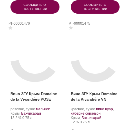
СООБЩИТЬ О
СООБЩИТЬ О
ПОСТУПЛЕНИИ
ПОСТУПЛЕНИИ
РТ-00001476
РТ-00001475
Вино ЗГУ Крым Domaine
Вино ЗГУ Крым Domaine
de la Vivandière РОЗЕ
de la Vivandière VN
Производитель:
.
.
Производитель:
.
розовое, сухое
мальбек
красное, сухое
пино нуар
,
Domaine
Регион:
Сорт
Domaine
Сорт
.
Крым,
Бахчисарай
каберне совиньон
de
Крепость
.
Объем
винограда:
de
Регион:
винограда:
13.2 %
0.75 л
Крым,
Бахчисарай
la
la
Крепость
.
Объем
12 %
0.75 л
Vivandière.
Vivandière.