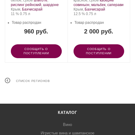
Производитель:
.
Производитель:
.
белое, сухое
алиготе
,
красное, сухое
каберне
Domaine
Сорт
.
Domaine
Сорт
.
рислинг рейнский
,
шардоне
совиньон
,
мальбек
,
саперави
de
Регион:
винограда:
de
Регион:
винограда:
Крым,
Бахчисарай
Крым,
Бахчисарай
la
Крепость
.
Объем
la
Крепость
.
Объем
11 %
0.75 л
12.5 %
0.75 л
Vivandière.
Vivandière.
Товар распродан
Товар распродан
960 руб.
2 000 руб.
СООБЩИТЬ О
СООБЩИТЬ О
ПОСТУПЛЕНИИ
ПОСТУПЛЕНИИ
СПИСОК РЕГИОНОВ
КАТАЛОГ
Вино
Игристые вина и шампанское