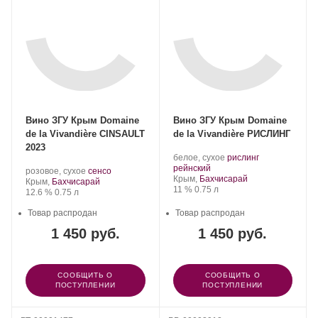
Вино ЗГУ Крым Domaine
Вино ЗГУ Крым Domaine
de la Vivandière CINSAULT
de la Vivandière РИСЛИНГ
2023
Производитель:
.
белое, сухое
рислинг
Domaine
.
Сорт
рейнский
Производитель:
.
.
розовое, сухое
сенсо
de
Регион:
винограда:
Крым,
Бахчисарай
Domaine
Регион:
Сорт
Крым,
Бахчисарай
la
Крепость
.
Объем
11 %
0.75 л
de
Крепость
.
Объем
винограда:
12.6 %
0.75 л
Vivandière.
la
Vivandière.
Товар распродан
Товар распродан
1 450 руб.
1 450 руб.
СООБЩИТЬ О
СООБЩИТЬ О
ПОСТУПЛЕНИИ
ПОСТУПЛЕНИИ