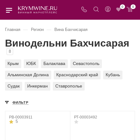
0
0
—
—
Главная
Регион
Вина Бахчисарая
Винодельни Бахчисарая
8
Крым
ЮБК
Балаклава
Севастополь
Альминская Долина
Краснодарский край
Кубань
Судак
Инкерман
Ставрополье
ФИЛЬТР
РВ-00003911
РТ-00003492
5