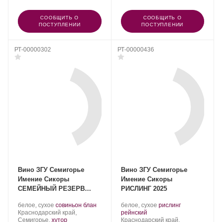
СООБЩИТЬ О
СООБЩИТЬ О
ПОСТУПЛЕНИИ
ПОСТУПЛЕНИИ
РТ-00000302
РТ-00000436
Вино ЗГУ Семигорье
Вино ЗГУ Семигорье
Имение Сикоры
Имение Сикоры
СЕМЕЙНЫЙ РЕЗЕРВ
РИСЛИНГ 2025
«Совиньон Блан»
Производитель:
.
.
Производитель:
.
белое, сухое
совиньон блан
белое, сухое
рислинг
Имение
Регион:
Сорт
Имение
.
Сорт
Краснодарский край,
рейнский
Сикоры.
винограда:
Сикоры.
Регион:
винограда:
Семигорье,
хутор
Краснодарский край,