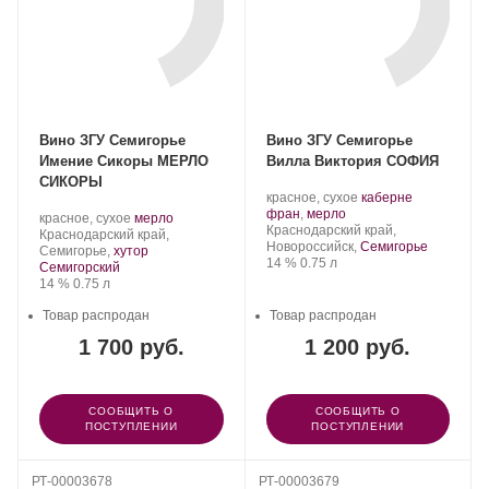
Вино ЗГУ Семигорье
Вино ЗГУ Семигорье
Имение Сикоры МЕРЛО
Вилла Виктория СОФИЯ
СИКОРЫ
Производитель:
.
красное, сухое
каберне
Villa
.
Сорт
фран
,
мерло
Производитель:
.
.
красное, сухое
мерло
Victoria.
Регион:
винограда:
Краснодарский край,
Имение
Регион:
Сорт
Краснодарский край,
Новороссийск,
Семигорье
Сикоры.
винограда:
Семигорье,
хутор
Крепость
.
Объем
14 %
0.75 л
Семигорский
Крепость
.
Объем
14 %
0.75 л
Товар распродан
Товар распродан
1 700 руб.
1 200 руб.
СООБЩИТЬ О
СООБЩИТЬ О
ПОСТУПЛЕНИИ
ПОСТУПЛЕНИИ
РТ-00003678
РТ-00003679