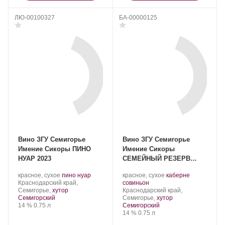
ЛЮ-00100327
БА-00000125
Вино ЗГУ Семигорье
Вино ЗГУ Семигорье
Имение Сикоры ПИНО
Имение Сикоры
НУАР 2023
СЕМЕЙНЫЙ РЕЗЕРВ
«Каберне Совиньон» 2019
Производитель:
.
.
Производитель:
.
красное, сухое
пино нуар
красное, сухое
каберне
Имение
Регион:
Сорт
Имение
.
Сорт
Краснодарский край,
совиньон
Сикоры.
винограда:
Сикоры.
Регион:
винограда:
Семигорье,
хутор
Краснодарский край,
Семигорский
Семигорье,
хутор
Крепость
.
Объем
14 %
0.75 л
Семигорский
Крепость
.
Объем
14 %
0.75 л