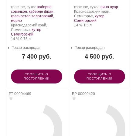
2019
«Пино Нуар» 2022, 1.5 л
Производитель:
.
Производитель:
.
.
красное, сухое
каберне
красное, сухое
пино нуар
Имение
Сорт
Имение
Регион:
Сорт
совиньон
,
каберне фран
,
Краснодарский край,
Сикоры.
винограда:
Сикоры.
винограда:
красностоп золотовский
,
Семигорье,
хутор
.
мерло
Семигорский
Регион:
Крепость
.
Объем
Краснодарский край,
14 %
1.5 л
Семигорье,
хутор
Семигорский
Крепость
.
Объем
14 %
0.75 л
Товар распродан
Товар распродан
7 400 руб.
4 500 руб.
СООБЩИТЬ О
СООБЩИТЬ О
ПОСТУПЛЕНИИ
ПОСТУПЛЕНИИ
РТ-00004469
БР-00000420