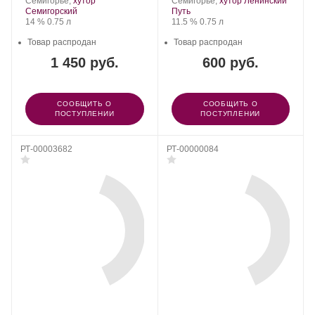
Семигорье,
хутор
Семигорье,
хутор Ленинский
Семигорский
Путь
Крепость
.
Объем
Крепость
.
Объем
14 %
0.75 л
11.5 %
0.75 л
Товар распродан
Товар распродан
1 450 руб.
600 руб.
СООБЩИТЬ О
СООБЩИТЬ О
ПОСТУПЛЕНИИ
ПОСТУПЛЕНИИ
РТ-00003682
РТ-00000084