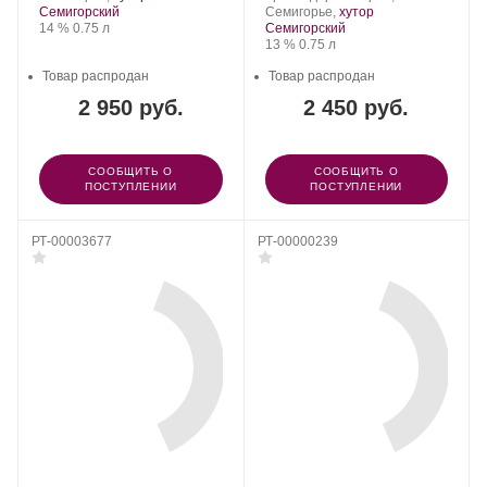
Семигорский
Семигорье,
хутор
Крепость
.
Объем
14 %
0.75 л
Семигорский
Крепость
.
Объем
13 %
0.75 л
Товар распродан
Товар распродан
2 950 руб.
2 450 руб.
СООБЩИТЬ О
СООБЩИТЬ О
ПОСТУПЛЕНИИ
ПОСТУПЛЕНИИ
РТ-00003677
РТ-00000239