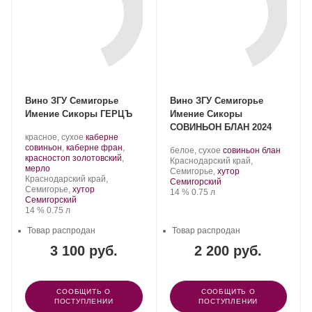
Вино ЗГУ Семигорье
Вино ЗГУ Семигорье
Имение Сикоры ГЕРЦЪ
Имение Сикоры
СОВИНЬОН БЛАН 2024
Производитель:
.
красное, сухое
каберне
Имение
Сорт
совиньон
,
каберне фран
,
Производитель:
.
.
белое, сухое
совиньон блан
Сикоры.
винограда:
красностоп золотовский
,
Имение
Регион:
Сорт
Краснодарский край,
.
мерло
Сикоры.
винограда:
Семигорье,
хутор
Регион:
Краснодарский край,
Семигорский
Семигорье,
хутор
Крепость
.
Объем
14 %
0.75 л
Семигорский
Крепость
.
Объем
14 %
0.75 л
Товар распродан
Товар распродан
3 100 руб.
2 200 руб.
СООБЩИТЬ О
СООБЩИТЬ О
ПОСТУПЛЕНИИ
ПОСТУПЛЕНИИ