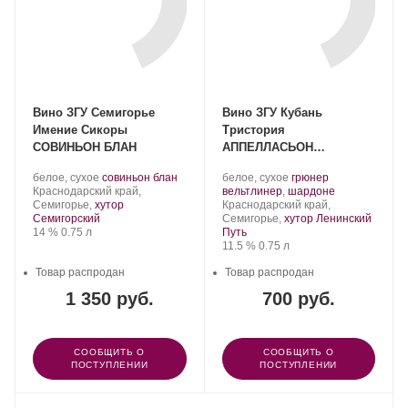
Вино ЗГУ Семигорье
Вино ЗГУ Кубань
Имение Сикоры
Тристория
СОВИНЬОН БЛАН
АППЕЛЛАСЬОН
«Шардоне-Грюнер
Производитель:
.
.
Производитель:
.
белое, сухое
совиньон блан
белое, сухое
грюнер
Вельтлинер»
Имение
Регион:
Сорт
Тристория.
Сорт
.
Краснодарский край,
вельтлинер
,
шардоне
Сикоры.
винограда:
Регион:
винограда:
Семигорье,
хутор
Краснодарский край,
Семигорский
Семигорье,
хутор Ленинский
Крепость
.
Объем
14 %
0.75 л
Путь
Крепость
.
Объем
11.5 %
0.75 л
Товар распродан
Товар распродан
1 350 руб.
700 руб.
СООБЩИТЬ О
СООБЩИТЬ О
ПОСТУПЛЕНИИ
ПОСТУПЛЕНИИ