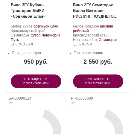
Вино ЗГУ Кубань
Вино ЗГУ Семигорье
Тристория БЫКИ
Вилла Виктория
«Совиньон Блан»
РИСЛИНГ ПОЗДНЕГО
СБОРА
Производитель:
.
.
Производитель:
.
белое, сухое
совиньон блан
белое, сладкое
рислинг
Тристория.
Регион:
Сорт
Villa
.
Сорт
Краснодарский край,
рейнский
винограда:
Victoria.
Регион:
винограда:
Семигорье,
хутор Ленинский
Краснодарский край,
Путь
Новороссийск,
Семигорье
Крепость
.
Объем
Крепость
.
Объем
11.6 %
0.75 л
11 %
0.75 л
Товар распродан
Товар распродан
950 руб.
2 550 руб.
СООБЩИТЬ О
СООБЩИТЬ О
ПОСТУПЛЕНИИ
ПОСТУПЛЕНИИ
БА-00000124
РТ-00003680