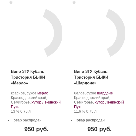
Вино ЗГУ Кубань
Вино ЗГУ Кубань
Тристория БЫКИ
Тристория БЫКИ
«Мерло»
«Шардоне»
Производитель:
.
.
Производитель:
.
.
красное, сухое
мерло
белое, сухое
шардоне
Тристория.
Регион:
Сорт
Тристория.
Регион:
Сорт
Краснодарский край,
Краснодарский край,
винограда:
винограда:
Семигорье,
хутор Ленинский
Семигорье,
хутор Ленинский
Путь
Путь
Крепость
.
Объем
Крепость
.
Объем
13 %
0.75 л
11.6 %
0.75 л
Товар распродан
Товар распродан
950 руб.
950 руб.