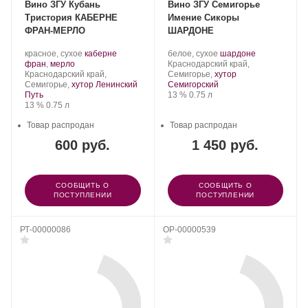
Вино ЗГУ Кубань
Вино ЗГУ Семигорье
Тристория КАБЕРНЕ
Имение Сикоры
ФРАН-МЕРЛО
ШАРДОНЕ
Производитель:
.
Производитель:
.
.
красное, сухое
каберне
белое, сухое
шардоне
Тристория.
.
Сорт
Имение
Регион:
Сорт
фран
,
мерло
Краснодарский край,
Регион:
винограда:
Сикоры.
винограда:
Краснодарский край,
Семигорье,
хутор
Семигорье,
хутор Ленинский
Семигорский
Крепость
.
Объем
Путь
13 %
0.75 л
Крепость
.
Объем
13 %
0.75 л
Товар распродан
Товар распродан
600 руб.
1 450 руб.
СООБЩИТЬ О
СООБЩИТЬ О
ПОСТУПЛЕНИИ
ПОСТУПЛЕНИИ
РТ-00000086
OP-00000539