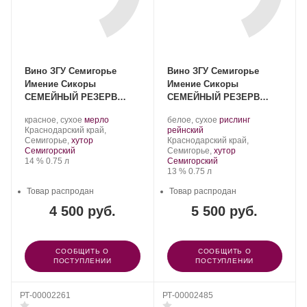
Вино ЗГУ Семигорье
Вино ЗГУ Семигорье
Имение Сикоры
Имение Сикоры
СЕМЕЙНЫЙ РЕЗЕРВ
СЕМЕЙНЫЙ РЕЗЕРВ
«Мерло» 2020
«Рислинг» 2021
Производитель:
.
.
Производитель:
.
красное, сухое
мерло
белое, сухое
рислинг
Имение
Регион:
Сорт
Имение
.
Сорт
Краснодарский край,
рейнский
Сикоры.
винограда:
Сикоры.
Регион:
винограда:
Семигорье,
хутор
Краснодарский край,
Семигорский
Семигорье,
хутор
Крепость
.
Объем
14 %
0.75 л
Семигорский
Крепость
.
Объем
13 %
0.75 л
Товар распродан
Товар распродан
4 500 руб.
5 500 руб.
СООБЩИТЬ О
СООБЩИТЬ О
ПОСТУПЛЕНИИ
ПОСТУПЛЕНИИ
РТ-00002261
РТ-00002485