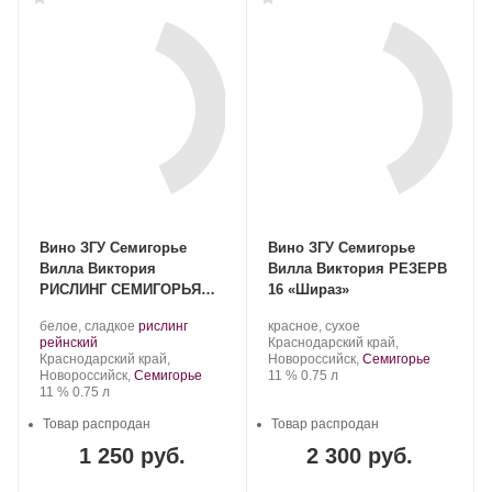
Вино ЗГУ Семигорье
Вино ЗГУ Семигорье
Вилла Виктория
Вилла Виктория РЕЗЕРВ
РИСЛИНГ СЕМИГОРЬЯ
16 «Шираз»
ПОЗДНЕГО СБОРА
Производитель:
.
Производитель:
.
белое, сладкое
рислинг
красное, сухое
Villa
.
Сорт
Villa
Регион:
рейнский
Краснодарский край,
Victoria.
Регион:
винограда:
Victoria.
Краснодарский край,
Новороссийск,
Семигорье
Крепость
.
Объем
Новороссийск,
Семигорье
11 %
0.75 л
Крепость
.
Объем
11 %
0.75 л
Товар распродан
Товар распродан
1 250 руб.
2 300 руб.