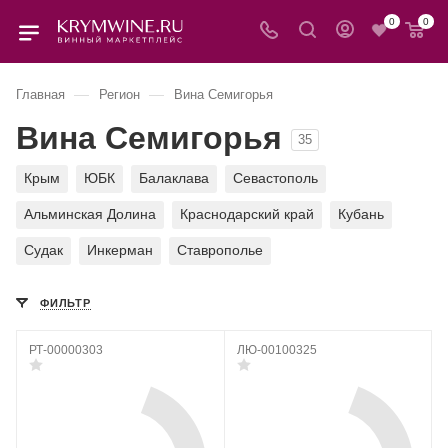
0
0
—
—
Главная
Регион
Вина Семигорья
Вина Семигорья
35
Крым
ЮБК
Балаклава
Севастополь
Альминская Долина
Краснодарский край
Кубань
Судак
Инкерман
Ставрополье
ФИЛЬТР
РТ-00000303
ЛЮ-00100325