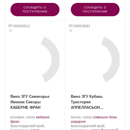
СООБЩИТЬ О
СООБЩИТЬ О
ПОСТУПЛЕНИИ
ПОСТУПЛЕНИИ
РТ-00003612
РТ-00003681
Вино ЗГУ Семигорье
Вино ЗГУ Кубань
Имение Сикоры
Тристория
КАБЕРНЕ ФРАН
АППЕЛЛАСЬОН
«Совиньон Блан-
Производитель:
.
Производитель:
.
розовое, сухое
каберне
белое, сухое
совиньон блан
,
Шардоне»
Имение
.
Сорт
Тристория.
.
Сорт
фран
шардоне
Сикоры.
Регион:
винограда:
Регион:
винограда:
Краснодарский край,
Краснодарский край,